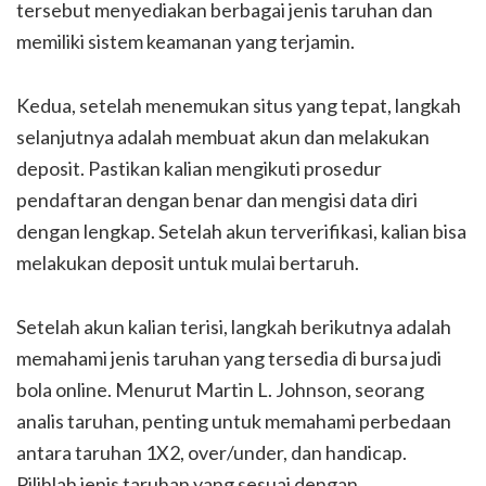
tersebut menyediakan berbagai jenis taruhan dan
memiliki sistem keamanan yang terjamin.
Kedua, setelah menemukan situs yang tepat, langkah
selanjutnya adalah membuat akun dan melakukan
deposit. Pastikan kalian mengikuti prosedur
pendaftaran dengan benar dan mengisi data diri
dengan lengkap. Setelah akun terverifikasi, kalian bisa
melakukan deposit untuk mulai bertaruh.
Setelah akun kalian terisi, langkah berikutnya adalah
memahami jenis taruhan yang tersedia di bursa judi
bola online. Menurut Martin L. Johnson, seorang
analis taruhan, penting untuk memahami perbedaan
antara taruhan 1X2, over/under, dan handicap.
Pilihlah jenis taruhan yang sesuai dengan