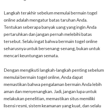
Langkah terakhir sebelum memulai bermain togel
online adalah mengatur batas taruhan Anda.
Tentukan seberapa banyak uang yang ingin Anda
pertaruhkan dan jangan pernah melebihi batas
tersebut. Selalu ingat bahwa bermain togel online
seharusnya untuk bersenang-senang, bukan untuk
mencari keuntungan semata.
Dengan mengikuti langkah-langkah penting sebelum
memulai bermain togel online, Anda dapat
memastikan bahwa pengalaman bermain Anda lebih
aman dan menyenangkan. Jadi, jangan lupa untuk
melakukan penelitian, memastikan situs memiliki
lisensi resmi, sistem keamanan yang kuat, dan selalu