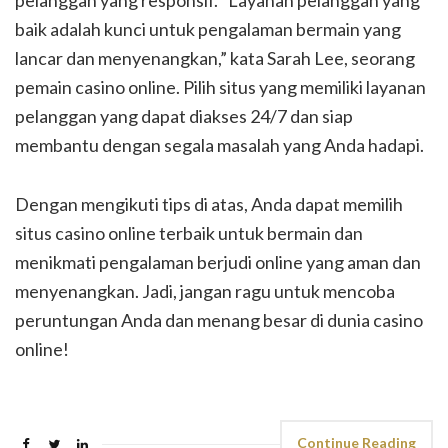
pelanggan yang responsif. “Layanan pelanggan yang
baik adalah kunci untuk pengalaman bermain yang
lancar dan menyenangkan,” kata Sarah Lee, seorang
pemain casino online. Pilih situs yang memiliki layanan
pelanggan yang dapat diakses 24/7 dan siap
membantu dengan segala masalah yang Anda hadapi.
Dengan mengikuti tips di atas, Anda dapat memilih
situs casino online terbaik untuk bermain dan
menikmati pengalaman berjudi online yang aman dan
menyenangkan. Jadi, jangan ragu untuk mencoba
peruntungan Anda dan menang besar di dunia casino
online!
Continue Reading