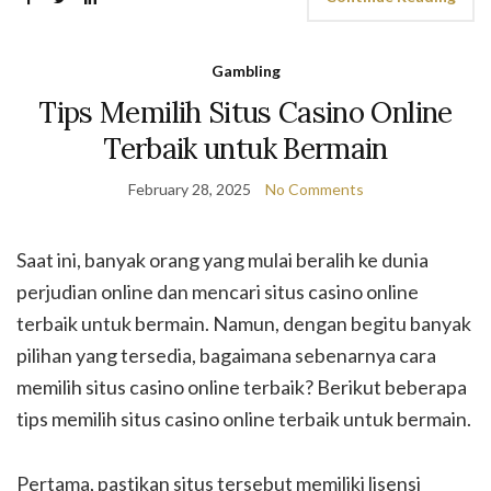
Gambling
Tips Memilih Situs Casino Online
Terbaik untuk Bermain
February 28, 2025
No Comments
Saat ini, banyak orang yang mulai beralih ke dunia
perjudian online dan mencari situs casino online
terbaik untuk bermain. Namun, dengan begitu banyak
pilihan yang tersedia, bagaimana sebenarnya cara
memilih situs casino online terbaik? Berikut beberapa
tips memilih situs casino online terbaik untuk bermain.
Pertama, pastikan situs tersebut memiliki lisensi