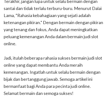
Terakhir, jangan lupa untuk selalu bermain dengan
santai dan tidak terlalu terburu-buru. Menurut Dalai
Lama, “Rahasia kebahagiaan yang sejati adalah
ketenangan pikiran.” Dengan bermain dengan pikiran
yang tenang dan fokus, Anda dapat meningkatkan
peluang kemenangan Anda dalam bermain judi slot
online.
Jadi, itulah beberapa rahasia sukses bermain judi slot
online yang dapat membantu Anda meraih
kemenangan. Ingatlah untuk selalu bermain dengan
bijak dan bertanggung jawab. Semoga artikel ini
bermanfaat bagi Anda para pecinta judi online.
Selamat bermain dan semoga sukses!