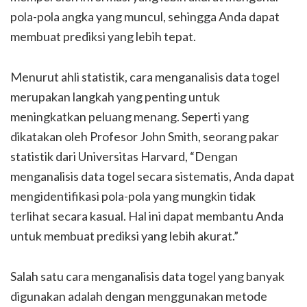
pola-pola angka yang muncul, sehingga Anda dapat
membuat prediksi yang lebih tepat.
Menurut ahli statistik, cara menganalisis data togel
merupakan langkah yang penting untuk
meningkatkan peluang menang. Seperti yang
dikatakan oleh Profesor John Smith, seorang pakar
statistik dari Universitas Harvard, “Dengan
menganalisis data togel secara sistematis, Anda dapat
mengidentifikasi pola-pola yang mungkin tidak
terlihat secara kasual. Hal ini dapat membantu Anda
untuk membuat prediksi yang lebih akurat.”
Salah satu cara menganalisis data togel yang banyak
digunakan adalah dengan menggunakan metode