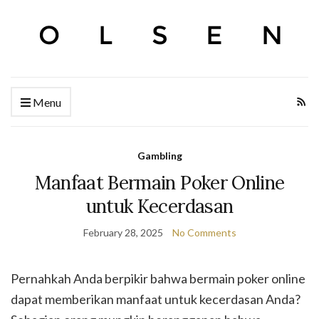
Menu
Gambling
Manfaat Bermain Poker Online
untuk Kecerdasan
February 28, 2025
No Comments
Pernahkah Anda berpikir bahwa bermain poker online
dapat memberikan manfaat untuk kecerdasan Anda?