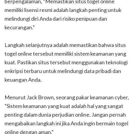
berpengalaman, “Memastikan situs togel online
memiliki lisensi resmi adalah langkah penting untuk
melindungi diri Anda dari risiko penipuan dan
kecurangan.”
Langkah selanjutnya adalah memastikan bahwa situs
togel online tersebut memiliki sistem keamanan yang
kuat. Pastikan situs tersebut menggunakan teknologi
enkripsi terbaru untuk melindungi data pribadi dan
keuangan Anda.
Menurut Jack Brown, seorang pakar keamanan cyber,
“Sistem keamanan yang kuat adalah hal yang sangat
penting dalam dunia perjudian online. Jangan pernah
mengabaikan langkah ini jika Anda ingin bermain togel
online dengan aman.”