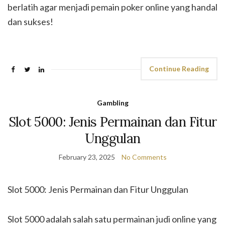
berlatih agar menjadi pemain poker online yang handal
dan sukses!
Continue Reading
Gambling
Slot 5000: Jenis Permainan dan Fitur
Unggulan
February 23, 2025
No Comments
Slot 5000: Jenis Permainan dan Fitur Unggulan
Slot 5000 adalah salah satu permainan judi online yang