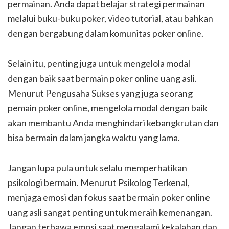
permainan. Anda dapat belajar strategi permainan
melalui buku-buku poker, video tutorial, atau bahkan
dengan bergabung dalam komunitas poker online.
Selain itu, penting juga untuk mengelola modal
dengan baik saat bermain poker online uang asli.
Menurut Pengusaha Sukses yang juga seorang
pemain poker online, mengelola modal dengan baik
akan membantu Anda menghindari kebangkrutan dan
bisa bermain dalam jangka waktu yang lama.
Jangan lupa pula untuk selalu memperhatikan
psikologi bermain. Menurut Psikolog Terkenal,
menjaga emosi dan fokus saat bermain poker online
uang asli sangat penting untuk meraih kemenangan.
Jangan terbawa emosi saat mengalami kekalahan dan