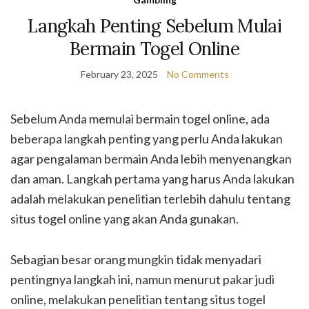
Langkah Penting Sebelum Mulai
Bermain Togel Online
February 23, 2025
No Comments
Sebelum Anda memulai bermain togel online, ada
beberapa langkah penting yang perlu Anda lakukan
agar pengalaman bermain Anda lebih menyenangkan
dan aman. Langkah pertama yang harus Anda lakukan
adalah melakukan penelitian terlebih dahulu tentang
situs togel online yang akan Anda gunakan.
Sebagian besar orang mungkin tidak menyadari
pentingnya langkah ini, namun menurut pakar judi
online, melakukan penelitian tentang situs togel