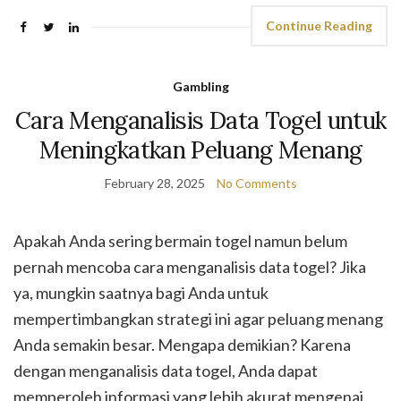
Continue Reading
Gambling
Cara Menganalisis Data Togel untuk
Meningkatkan Peluang Menang
February 28, 2025
No Comments
Apakah Anda sering bermain togel namun belum
pernah mencoba cara menganalisis data togel? Jika
ya, mungkin saatnya bagi Anda untuk
mempertimbangkan strategi ini agar peluang menang
Anda semakin besar. Mengapa demikian? Karena
dengan menganalisis data togel, Anda dapat
memperoleh informasi yang lebih akurat mengenai