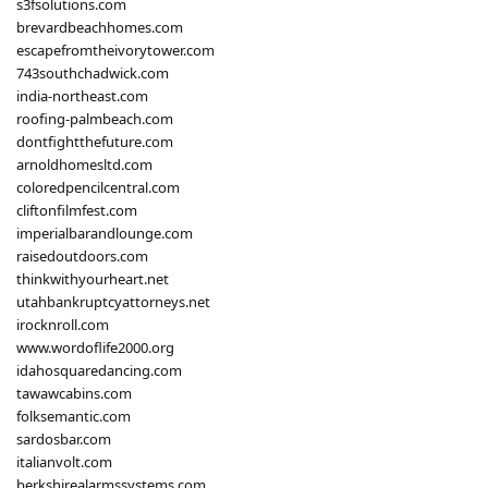
s3fsolutions.com
brevardbeachhomes.com
escapefromtheivorytower.com
743southchadwick.com
india-northeast.com
roofing-palmbeach.com
dontfightthefuture.com
arnoldhomesltd.com
coloredpencilcentral.com
cliftonfilmfest.com
imperialbarandlounge.com
raisedoutdoors.com
thinkwithyourheart.net
utahbankruptcyattorneys.net
irocknroll.com
www.wordoflife2000.org
idahosquaredancing.com
tawawcabins.com
folksemantic.com
sardosbar.com
italianvolt.com
berkshirealarmssystems.com