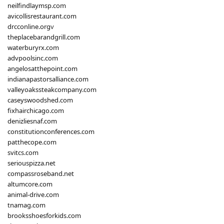
neilfindlaymsp.com
avicollisrestaurant.com
drcconline.org
v
theplacebarandgrill.com
waterburyrx.com
advpoolsinc.com
angelosatthepoint.com
indianapastorsalliance.com
valleyoakssteakcompany.com
caseyswoodshed.com
fixhairchicago.com
denizliesnaf.com
constitutionconferences.com
patthecope.com
svitcs.com
seriouspizza.net
compassroseband.net
altumcore.com
animal-drive.com
tnamag.com
brooksshoesforkids.com