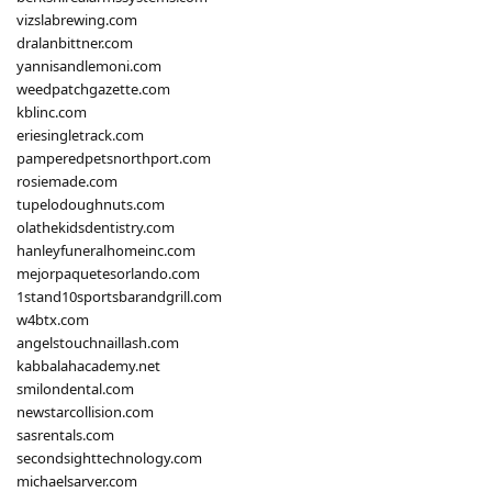
vizslabrewing.com
dralanbittner.com
yannisandlemoni.com
weedpatchgazette.com
kblinc.com
eriesingletrack.com
pamperedpetsnorthport.com
rosiemade.com
tupelodoughnuts.com
olathekidsdentistry.com
hanleyfuneralhomeinc.com
mejorpaquetesorlando.com
1stand10sportsbarandgrill.com
w4btx.com
angelstouchnaillash.com
kabbalahacademy.net
smilondental.com
newstarcollision.com
sasrentals.com
secondsighttechnology.com
michaelsarver.com