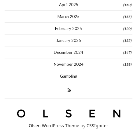
April 2025
(150)
March 2025
(155)
February 2025
(120)
January 2025
(155)
December 2024
(147)
November 2024
(138)
Gambling
Olsen WordPress Theme
by
CSSIgniter