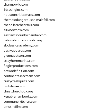
charmoryllc.com
3dracinginc.com
houstoncriticalmass.com
themostdangerousanimalofall.com
thepolicerehearsals.com
alliknownow.com
eastlewiscountychamber.com
tribunalcontenciosobc.org
sloclassicalacademy.com
dasilvaboards.com
glennabatson.com
strayhornmarina.com
flaglerproductions.com
brawndefinition.com
continentalicecream.com
crazycreekquilts.com
binkdavies.com
christchurchpdx.org
kenabrahambooks.com
commune-kitchen.com
amuthefilm.com