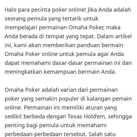
Halo para pecinta poker online! Jika Anda adalah
seorang pemula yang tertarik untuk
mempelajari permainan Omaha Poker, maka
Anda berada di tempat yang tepat. Dalam artikel
ini, kami akan memberikan panduan bermain
Omaha Poker online untuk pemula agar Anda
dapat memahami dasar-dasar permainan ini dan
meningkatkan kemampuan bermain Anda.
Omaha Poker adalah varian dari permainan
poker yang semakin populer di kalangan pemain
online. Permainan ini memiliki aturan yang
sedikit berbeda dengan Texas Hold’em, sehingga
penting bagi pemula untuk memahami
perbedaan-perbedaan tersebut. Salah satu