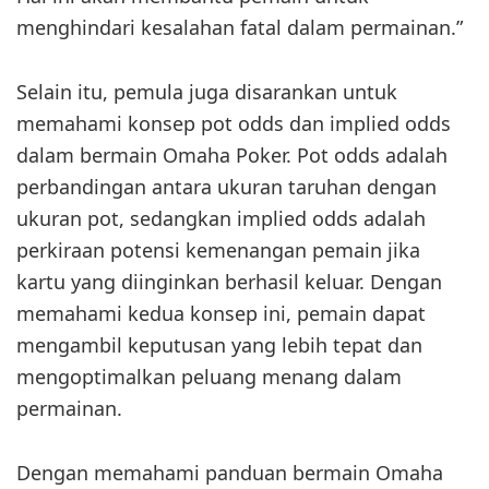
menghindari kesalahan fatal dalam permainan.”
Selain itu, pemula juga disarankan untuk
memahami konsep pot odds dan implied odds
dalam bermain Omaha Poker. Pot odds adalah
perbandingan antara ukuran taruhan dengan
ukuran pot, sedangkan implied odds adalah
perkiraan potensi kemenangan pemain jika
kartu yang diinginkan berhasil keluar. Dengan
memahami kedua konsep ini, pemain dapat
mengambil keputusan yang lebih tepat dan
mengoptimalkan peluang menang dalam
permainan.
Dengan memahami panduan bermain Omaha