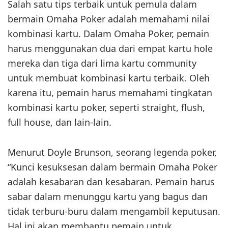
Salah satu tips terbaik untuk pemula dalam
bermain Omaha Poker adalah memahami nilai
kombinasi kartu. Dalam Omaha Poker, pemain
harus menggunakan dua dari empat kartu hole
mereka dan tiga dari lima kartu community
untuk membuat kombinasi kartu terbaik. Oleh
karena itu, pemain harus memahami tingkatan
kombinasi kartu poker, seperti straight, flush,
full house, dan lain-lain.
Menurut Doyle Brunson, seorang legenda poker,
“Kunci kesuksesan dalam bermain Omaha Poker
adalah kesabaran dan kesabaran. Pemain harus
sabar dalam menunggu kartu yang bagus dan
tidak terburu-buru dalam mengambil keputusan.
Hal ini akan membantu pemain untuk