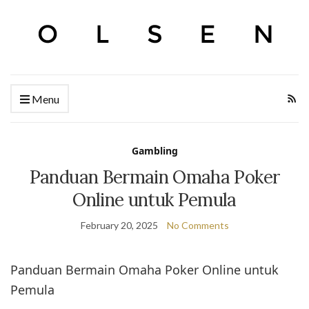
Menu
Gambling
Panduan Bermain Omaha Poker
Online untuk Pemula
February 20, 2025
No Comments
Panduan Bermain Omaha Poker Online untuk
Pemula