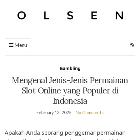
Menu
Gambling
Mengenal Jenis-Jenis Permainan
Slot Online yang Populer di
Indonesia
February 13, 2025
No Comments
Apakah Anda seorang penggemar permainan