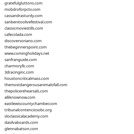
gratefulgluttons.com
mobdroforpctv.com
cassandrasturdy.com
sanbenitoolivefestival.com
classicmoviestills.com
cafecolada.com
discoversoriano.com
thebeginnerspoint.com
www.comingholidays.net
sanfranguide.com
charmoryllc.com
3dracinginc.com
houstoncriticalmass.com
themostdangerousanimalofall.com
thepolicerehearsals.com
alliknownow.com
eastlewiscountychamber.com
tribunalcontenciosobc.org
sloclassicalacademy.com
dasilvaboards.com
glennabatson.com