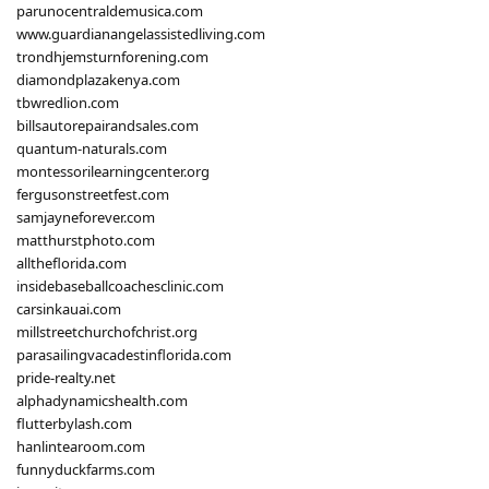
parunocentraldemusica.com
www.guardianangelassistedliving.com
trondhjemsturnforening.com
diamondplazakenya.com
tbwredlion.com
billsautorepairandsales.com
quantum-naturals.com
montessorilearningcenter.org
fergusonstreetfest.com
samjayneforever.com
matthurstphoto.com
alltheflorida.com
insidebaseballcoachesclinic.com
carsinkauai.com
millstreetchurchofchrist.org
parasailingvacadestinflorida.com
pride-realty.net
alphadynamicshealth.com
flutterbylash.com
hanlintearoom.com
funnyduckfarms.com