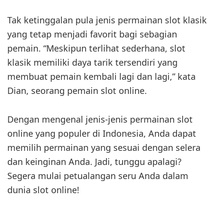
Tak ketinggalan pula jenis permainan slot klasik
yang tetap menjadi favorit bagi sebagian
pemain. “Meskipun terlihat sederhana, slot
klasik memiliki daya tarik tersendiri yang
membuat pemain kembali lagi dan lagi,” kata
Dian, seorang pemain slot online.
Dengan mengenal jenis-jenis permainan slot
online yang populer di Indonesia, Anda dapat
memilih permainan yang sesuai dengan selera
dan keinginan Anda. Jadi, tunggu apalagi?
Segera mulai petualangan seru Anda dalam
dunia slot online!