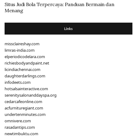
Situs Judi Bola Terpercaya: Panduan Bermain dan
Menang
Links
missclaireshay.com
limras-india.com
elperiodicodelara.com
richiesbodyandpaint.net
licindiachennai.com
daughterdarlings.com
infodeets.com
hotsalsainteractive.com
serenitysalonanddayspa.org
cedarcafeonline.com
acfurnituregiant.com
undertenminutes.com
omnivere.com
rasadantips.com
newtimbuktu.com