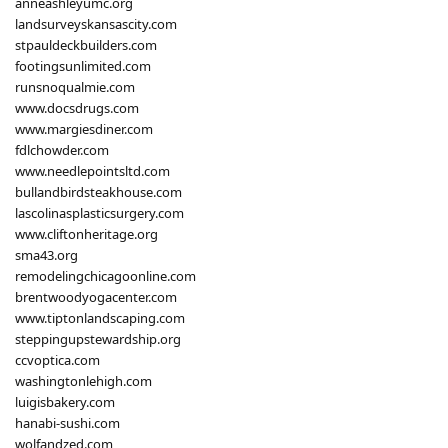
anneashleyumc.org
landsurveyskansascity.com
stpauldeckbuilders.com
footingsunlimited.com
runsnoqualmie.com
www.docsdrugs.com
www.margiesdiner.com
fdlchowder.com
www.needlepointsltd.com
bullandbirdsteakhouse.com
lascolinasplasticsurgery.com
www.cliftonheritage.org
sma43.org
remodelingchicagoonline.com
brentwoodyogacenter.com
www.tiptonlandscaping.com
steppingupstewardship.org
ccvoptica.com
washingtonlehigh.com
luigisbakery.com
hanabi-sushi.com
wolfandzed.com