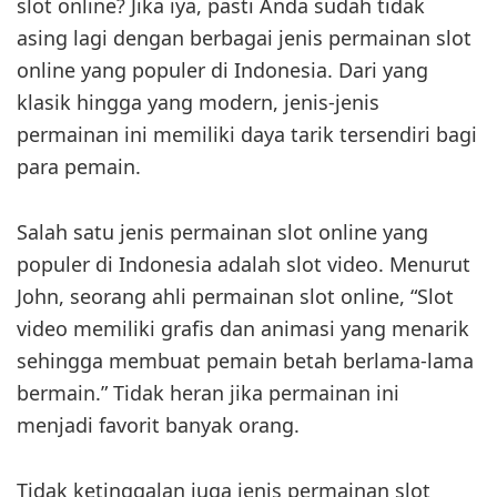
slot online? Jika iya, pasti Anda sudah tidak
asing lagi dengan berbagai jenis permainan slot
online yang populer di Indonesia. Dari yang
klasik hingga yang modern, jenis-jenis
permainan ini memiliki daya tarik tersendiri bagi
para pemain.
Salah satu jenis permainan slot online yang
populer di Indonesia adalah slot video. Menurut
John, seorang ahli permainan slot online, “Slot
video memiliki grafis dan animasi yang menarik
sehingga membuat pemain betah berlama-lama
bermain.” Tidak heran jika permainan ini
menjadi favorit banyak orang.
Tidak ketinggalan juga jenis permainan slot