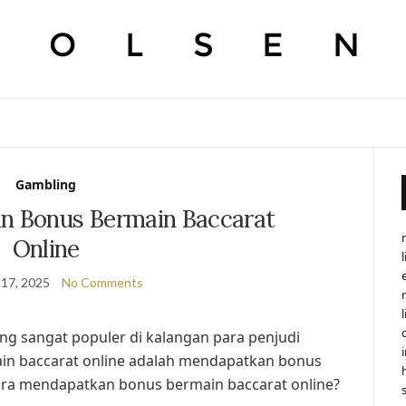
Gambling
n Bonus Bermain Baccarat
Online
 17, 2025
No Comments
ng sangat populer di kalangan para penjudi
ain baccarat online adalah mendapatkan bonus
ra mendapatkan bonus bermain baccarat online?