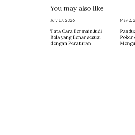
You may also like
July 17, 2026
May 2, 
Tata Cara Bermain Judi
Pandua
Bola yang Benar sesuai
Poker 
dengan Peraturan
Mengu