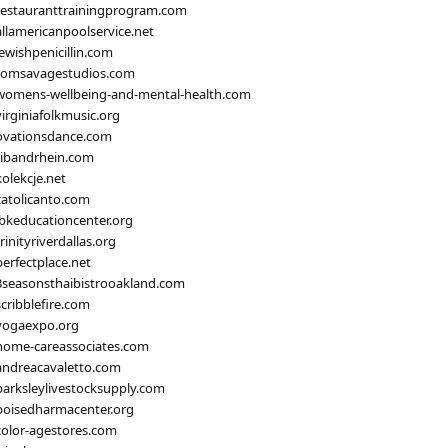
restauranttrainingprogram.com
allamericanpoolservice.net
jewishpenicillin.com
tomsavagestudios.com
womens-wellbeing-and-mental-health.com
virginiafolkmusic.org
ovationsdance.com
ribandrhein.com
kolekcje.net
catolicanto.com
lbkeducationcenter.org
trinityriverdallas.org
perfectplace.net
3seasonsthaibistrooakland.com
scribblefire.com
yogaexpo.org
home-careassociates.com
andreacavaletto.com
parksleylivestocksupply.com
boisedharmacenter.org
color-agestores.com