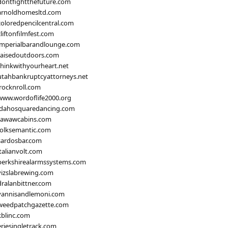
dontfightthefuture.com
arnoldhomesltd.com
coloredpencilcentral.com
cliftonfilmfest.com
imperialbarandlounge.com
raisedoutdoors.com
thinkwithyourheart.net
utahbankruptcyattorneys.net
irocknroll.com
www.wordoflife2000.org
idahosquaredancing.com
tawawcabins.com
folksemantic.com
sardosbar.com
italianvolt.com
berkshirealarmssystems.com
vizslabrewing.com
dralanbittner.com
yannisandlemoni.com
weedpatchgazette.com
kblinc.com
eriesingletrack.com