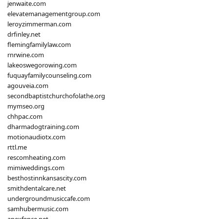
jenwaite.com
elevatemanagementgroup.com
leroyzimmerman.com
drfinley.net
flemingfamilylaw.com
rnrwine.com
lakeoswegorowing.com
fuquayfamilycounseling.com
agouveia.com
secondbaptistchurchofolathe.org
mymseo.org
chhpac.com
dharmadogtraining.com
motionaudiotx.com
rttl.me
rescomheating.com
mimiweddings.com
besthostinnkansascity.com
smithdentalcare.net
undergroundmusiccafe.com
samhubermusic.com