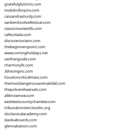
gratefulgluttons.com
mobdroforpctv.com
cassandrasturdy.com
sanbenitoolivefestival.com
classicmoviestills.com
cafecolada.com
discoversoriano.com
thebeginnerspoint.com
www.comingholidays.net
sanfranguide.com
charmoryllc.com
3dracinginc.com
houstoncriticalmass.com
themostdangerousanimalofall.com
thepolicerehearsals.com
alliknownow.com
eastlewiscountychamber.com
tribunalcontenciosobc.org
sloclassicalacademy.com
dasilvaboards.com
glennabatson.com