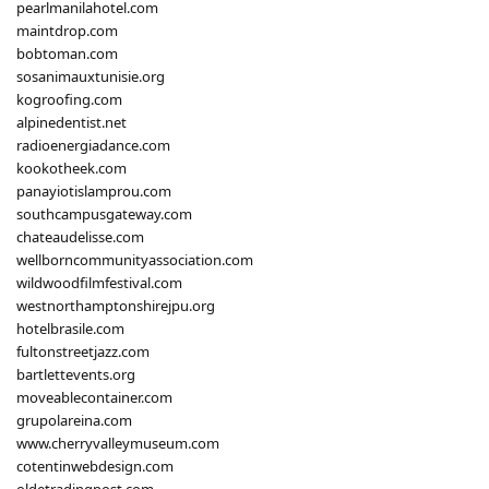
pearlmanilahotel.com
maintdrop.com
bobtoman.com
sosanimauxtunisie.org
kogroofing.com
alpinedentist.net
radioenergiadance.com
kookotheek.com
panayiotislamprou.com
southcampusgateway.com
chateaudelisse.com
wellborncommunityassociation.com
wildwoodfilmfestival.com
westnorthamptonshirejpu.org
hotelbrasile.com
fultonstreetjazz.com
bartlettevents.org
moveablecontainer.com
grupolareina.com
www.cherryvalleymuseum.com
cotentinwebdesign.com