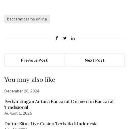
baccarat casino online
Previous Post
Next Post
You may also like
December 28, 2024
Perbandingan Antara Baccarat Online dan Baccarat
Tradisional
August 1, 2026
Daftar Situs Live Casino Terbaik di Indonesia