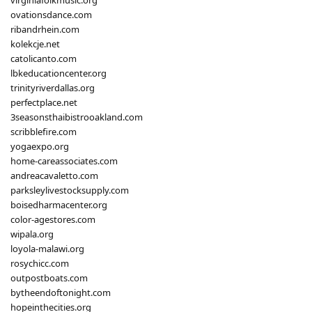
virginiafolkmusic.org
ovationsdance.com
ribandrhein.com
kolekcje.net
catolicanto.com
lbkeducationcenter.org
trinityriverdallas.org
perfectplace.net
3seasonsthaibistrooakland.com
scribblefire.com
yogaexpo.org
home-careassociates.com
andreacavaletto.com
parksleylivestocksupply.com
boisedharmacenter.org
color-agestores.com
wipala.org
loyola-malawi.org
rosychicc.com
outpostboats.com
bytheendoftonight.com
hopeinthecities.org