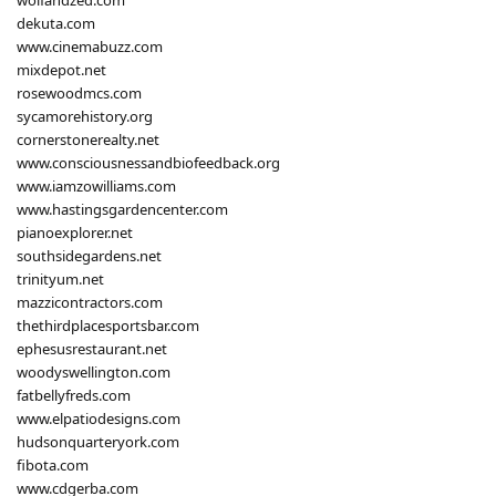
wolfandzed.com
dekuta.com
www.cinemabuzz.com
mixdepot.net
rosewoodmcs.com
sycamorehistory.org
cornerstonerealty.net
www.consciousnessandbiofeedback.org
www.iamzowilliams.com
www.hastingsgardencenter.com
pianoexplorer.net
southsidegardens.net
trinityum.net
mazzicontractors.com
thethirdplacesportsbar.com
ephesusrestaurant.net
woodyswellington.com
fatbellyfreds.com
www.elpatiodesigns.com
hudsonquarteryork.com
fibota.com
www.cdgerba.com