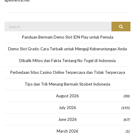
apexfence.net
Search
Search
for:
Panduan Bermain Demo Slot IDN Play untuk Pemula
Demo Slot Gratis: Cara Terbaik untuk Menguji Keberuntungan Anda
Dibalik Mitos dan Fakta Tentang No Togel di Indonesia
Perbedaan Situs Casino Online Terpercaya dan Tidak Terpercaya
Tips dan Trik Menang Bermain Sbobet Indonesia
August 2026
(30)
July 2026
(155)
June 2026
(67)
March 2026
(1)