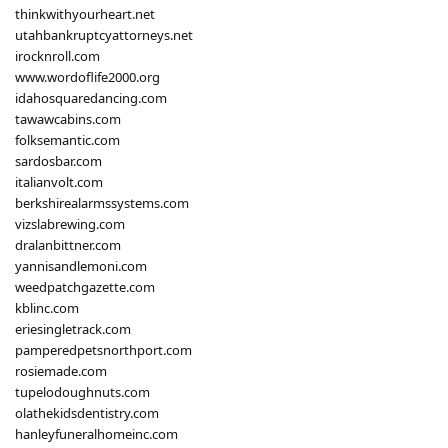
thinkwithyourheart.net
utahbankruptcyattorneys.net
irocknroll.com
www.wordoflife2000.org
idahosquaredancing.com
tawawcabins.com
folksemantic.com
sardosbar.com
italianvolt.com
berkshirealarmssystems.com
vizslabrewing.com
dralanbittner.com
yannisandlemoni.com
weedpatchgazette.com
kblinc.com
eriesingletrack.com
pamperedpetsnorthport.com
rosiemade.com
tupelodoughnuts.com
olathekidsdentistry.com
hanleyfuneralhomeinc.com