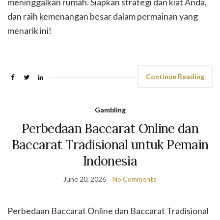
meninggalkan rumah. Siapkan strategi dan kiat Anda,
dan raih kemenangan besar dalam permainan yang
menarik ini!
Continue Reading
Gambling
Perbedaan Baccarat Online dan
Baccarat Tradisional untuk Pemain
Indonesia
June 20, 2026
No Comments
Perbedaan Baccarat Online dan Baccarat Tradisional