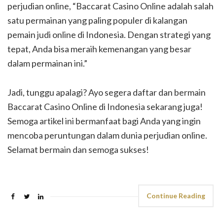
perjudian online, “Baccarat Casino Online adalah salah
satu permainan yang paling populer di kalangan
pemain judi online di Indonesia. Dengan strategi yang
tepat, Anda bisa meraih kemenangan yang besar
dalam permainan ini.”
Jadi, tunggu apalagi? Ayo segera daftar dan bermain
Baccarat Casino Online di Indonesia sekarang juga!
Semoga artikel ini bermanfaat bagi Anda yang ingin
mencoba peruntungan dalam dunia perjudian online.
Selamat bermain dan semoga sukses!
Continue Reading