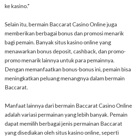
ke kasino.”
Selain itu, bermain Baccarat Casino Online juga
memberikan berbagai bonus dan promosi menarik
bagi pemain. Banyak situs kasino online yang
menawarkan bonus deposit, cashback, dan promo-
promo menarik lainnya untuk para pemainnya.
Dengan memanfaatkan bonus-bonus ini, pemain bisa
meningkatkan peluang menangnya dalam bermain
Baccarat.
Manfaat lainnya dari bermain Baccarat Casino Online
adalah variasi permainan yang lebih banyak. Pemain
dapat memilih berbagai jenis permainan Baccarat
yang disediakan oleh situs kasino online, seperti