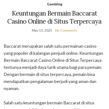
Gambling
Keuntungan Bermain Baccarat
Casino Online di Situs Terpercaya
May 13, 2025
No Comments
Baccarat merupakan salah satu permainan casino
yang populer di kalangan penjudi online. Keuntungan
Bermain Baccarat Casino Online di Situs Terpercaya
tentunya menjadi daya tarik utama bagi para pemain.
Dengan bermain di situs terpercaya, pemain bisa
mendapatkan pengalaman berjudi yang aman dan
nyaman.
Salah satu keuntungan bermain Baccarat di situs