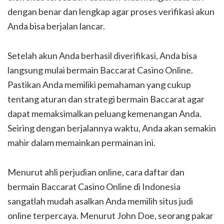
dengan benar dan lengkap agar proses verifikasi akun
Anda bisa berjalan lancar.
Setelah akun Anda berhasil diverifikasi, Anda bisa
langsung mulai bermain Baccarat Casino Online.
Pastikan Anda memiliki pemahaman yang cukup
tentang aturan dan strategi bermain Baccarat agar
dapat memaksimalkan peluang kemenangan Anda.
Seiring dengan berjalannya waktu, Anda akan semakin
mahir dalam memainkan permainan ini.
Menurut ahli perjudian online, cara daftar dan
bermain Baccarat Casino Online di Indonesia
sangatlah mudah asalkan Anda memilih situs judi
online terpercaya. Menurut John Doe, seorang pakar