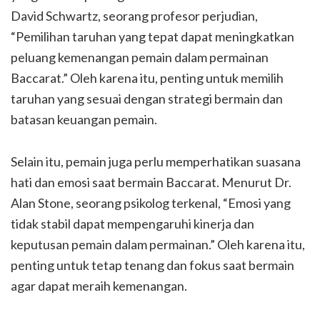
David Schwartz, seorang profesor perjudian,
“Pemilihan taruhan yang tepat dapat meningkatkan
peluang kemenangan pemain dalam permainan
Baccarat.” Oleh karena itu, penting untuk memilih
taruhan yang sesuai dengan strategi bermain dan
batasan keuangan pemain.
Selain itu, pemain juga perlu memperhatikan suasana
hati dan emosi saat bermain Baccarat. Menurut Dr.
Alan Stone, seorang psikolog terkenal, “Emosi yang
tidak stabil dapat mempengaruhi kinerja dan
keputusan pemain dalam permainan.” Oleh karena itu,
penting untuk tetap tenang dan fokus saat bermain
agar dapat meraih kemenangan.