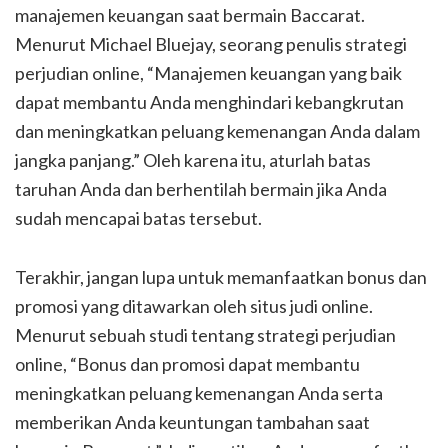
manajemen keuangan saat bermain Baccarat.
Menurut Michael Bluejay, seorang penulis strategi
perjudian online, “Manajemen keuangan yang baik
dapat membantu Anda menghindari kebangkrutan
dan meningkatkan peluang kemenangan Anda dalam
jangka panjang.” Oleh karena itu, aturlah batas
taruhan Anda dan berhentilah bermain jika Anda
sudah mencapai batas tersebut.
Terakhir, jangan lupa untuk memanfaatkan bonus dan
promosi yang ditawarkan oleh situs judi online.
Menurut sebuah studi tentang strategi perjudian
online, “Bonus dan promosi dapat membantu
meningkatkan peluang kemenangan Anda serta
memberikan Anda keuntungan tambahan saat