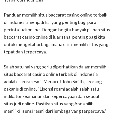
Panduan memilih situs baccarat casino online terbaik
di Indonesia menjadi hal yang penting bagi para
pecinta judi online. Dengan begitu banyak pilihan situs
baccarat casino online di luar sana, penting bagi kita
untuk mengetahui bagaimana cara memilih situs yang
tepat dan terpercaya.
Salah satu hal yang perlu diperhatikan dalam memilih
situs baccarat casino online terbaik di Indonesia
adalah lisensi resmi. Menurut John Smith, seorang
pakar judi online, “Lisensi resmi adalah salah satu
indikator keamanan dan kepercayaan dari sebuah
situs judi online. Pastikan situs yang Anda pilih
memiliki lisensi resmi dari lembaga yang terpercaya.”