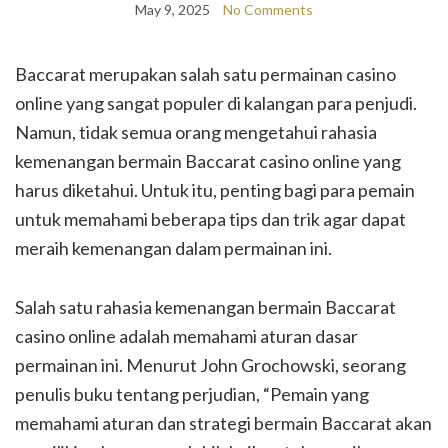
May 9, 2025
No Comments
Baccarat merupakan salah satu permainan casino
online yang sangat populer di kalangan para penjudi.
Namun, tidak semua orang mengetahui rahasia
kemenangan bermain Baccarat casino online yang
harus diketahui. Untuk itu, penting bagi para pemain
untuk memahami beberapa tips dan trik agar dapat
meraih kemenangan dalam permainan ini.
Salah satu rahasia kemenangan bermain Baccarat
casino online adalah memahami aturan dasar
permainan ini. Menurut John Grochowski, seorang
penulis buku tentang perjudian, “Pemain yang
memahami aturan dan strategi bermain Baccarat akan