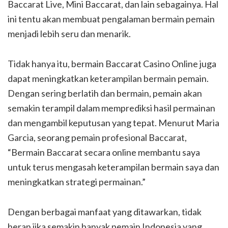
Baccarat Live, Mini Baccarat, dan lain sebagainya. Hal
ini tentu akan membuat pengalaman bermain pemain
menjadi lebih seru dan menarik.
Tidak hanya itu, bermain Baccarat Casino Online juga
dapat meningkatkan keterampilan bermain pemain.
Dengan sering berlatih dan bermain, pemain akan
semakin terampil dalam memprediksi hasil permainan
dan mengambil keputusan yang tepat. Menurut Maria
Garcia, seorang pemain profesional Baccarat,
“Bermain Baccarat secara online membantu saya
untuk terus mengasah keterampilan bermain saya dan
meningkatkan strategi permainan.”
Dengan berbagai manfaat yang ditawarkan, tidak
heran jika semakin banyak pemain Indonesia yang