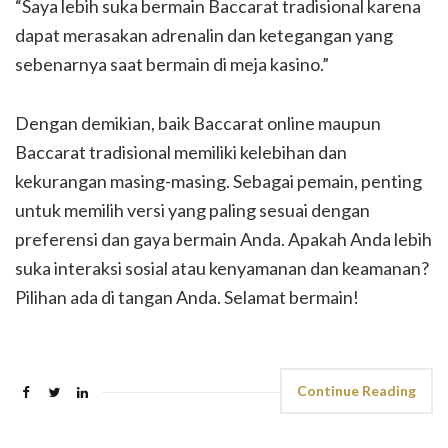
“Saya lebih suka bermain Baccarat tradisional karena
dapat merasakan adrenalin dan ketegangan yang
sebenarnya saat bermain di meja kasino.”
Dengan demikian, baik Baccarat online maupun
Baccarat tradisional memiliki kelebihan dan
kekurangan masing-masing. Sebagai pemain, penting
untuk memilih versi yang paling sesuai dengan
preferensi dan gaya bermain Anda. Apakah Anda lebih
suka interaksi sosial atau kenyamanan dan keamanan?
Pilihan ada di tangan Anda. Selamat bermain!
Continue Reading