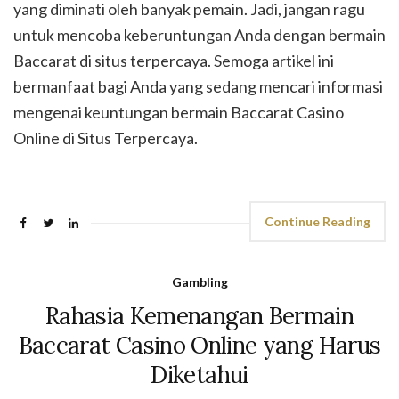
yang diminati oleh banyak pemain. Jadi, jangan ragu
untuk mencoba keberuntungan Anda dengan bermain
Baccarat di situs terpercaya. Semoga artikel ini
bermanfaat bagi Anda yang sedang mencari informasi
mengenai keuntungan bermain Baccarat Casino
Online di Situs Terpercaya.
Continue Reading
Gambling
Rahasia Kemenangan Bermain
Baccarat Casino Online yang Harus
Diketahui