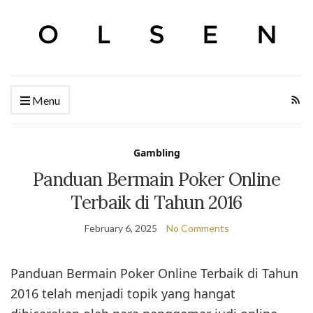
Menu
Gambling
Panduan Bermain Poker Online
Terbaik di Tahun 2016
February 6, 2025
No Comments
Panduan Bermain Poker Online Terbaik di Tahun
2016 telah menjadi topik yang hangat