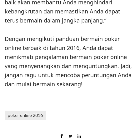
baik akan membantu Anda menghindari
kebangkrutan dan memastikan Anda dapat
terus bermain dalam jangka panjang.”
Dengan mengikuti panduan bermain poker
online terbaik di tahun 2016, Anda dapat
menikmati pengalaman bermain poker online
yang menyenangkan dan menguntungkan. Jadi,
jangan ragu untuk mencoba peruntungan Anda
dan mulai bermain sekarang!
poker online 2016