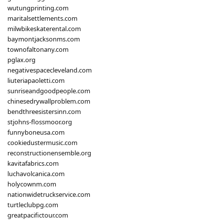
wutungprinting.com
maritalsettlements.com
milwbikeskaterental.com
baymontjacksonms.com
townofaltonany.com
pglax.org
negativespacecleveland.com
liuteriapaoletti.com
sunriseandgoodpeople.com
chinesedrywallproblem.com
bendthreesistersinn.com
stjohns-flossmoor.org
funnyboneusa.com
cookiedustermusic.com
reconstructionensemble.org
kavitafabrics.com
luchavolcanica.com
holycownm.com
nationwidetruckservice.com
turtleclubpg.com
greatpacifictour.com