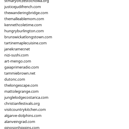
stmaryofczestochowa.org
justicejudifrench.com
thewanderingbridge.com
themalleablemom.com
kennethcoletime.com
hungryburlington.com
brunswickatlongstown.com
tartinemaplecuisine.com
janekramer.net
nizi-sushi.com
art-mengo.com
gaiaprimeradio.com
tammiebrown.net
dutonc.com
thelongescape.com
mattolegrange.com
junglelodgecostarica.com
christianfestivals.org
visitcountrykitchen.com
algarve-dolphins.com
alanveingrad.com
ginosonhiggins.com