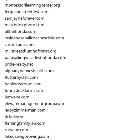
montessorilearningcenter.org
fergusonstreetfest.com
samjayneforever.com
matthurstphoto.com
alltheflorida.com
insidebaseballcoachesclinic.com
carsinkauai.com
millstreetchurchofchrist.org
parasailingvacadestinflorida.com
pride-realty.net
alphadynamicshealth.com
flutterbylash.com
hanlintearoom.com
funnyduckfarms.com
jenwaite.com
elevatemanagementgroup.com
leroyzimmerman.com
drfinley.net
flemingfamilylaw.com
rnrwine.com
lakeoswegorowing.com