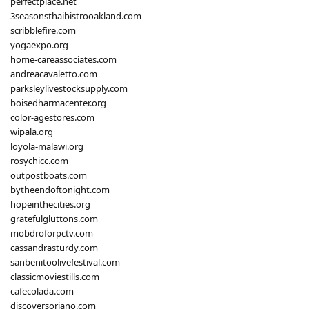
perfectplace.net
3seasonsthaibistrooakland.com
scribblefire.com
yogaexpo.org
home-careassociates.com
andreacavaletto.com
parksleylivestocksupply.com
boisedharmacenter.org
color-agestores.com
wipala.org
loyola-malawi.org
rosychicc.com
outpostboats.com
bytheendoftonight.com
hopeinthecities.org
gratefulgluttons.com
mobdroforpctv.com
cassandrasturdy.com
sanbenitoolivefestival.com
classicmoviestills.com
cafecolada.com
discoversoriano.com