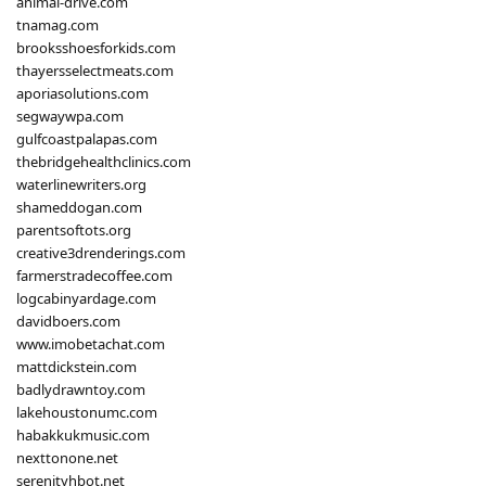
animal-drive.com
tnamag.com
brooksshoesforkids.com
thayersselectmeats.com
aporiasolutions.com
segwaywpa.com
gulfcoastpalapas.com
thebridgehealthclinics.com
waterlinewriters.org
shameddogan.com
parentsoftots.org
creative3drenderings.com
farmerstradecoffee.com
logcabinyardage.com
davidboers.com
www.imobetachat.com
mattdickstein.com
badlydrawntoy.com
lakehoustonumc.com
habakkukmusic.com
nexttonone.net
serenityhbot.net