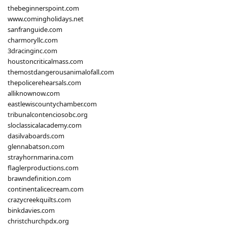
thebeginnerspoint.com
www.comingholidays.net
sanfranguide.com
charmoryllc.com
3dracinginc.com
houstoncriticalmass.com
themostdangerousanimalofall.com
thepolicerehearsals.com
alliknownow.com
eastlewiscountychamber.com
tribunalcontenciosobc.org
sloclassicalacademy.com
dasilvaboards.com
glennabatson.com
strayhornmarina.com
flaglerproductions.com
brawndefinition.com
continentalicecream.com
crazycreekquilts.com
binkdavies.com
christchurchpdx.org