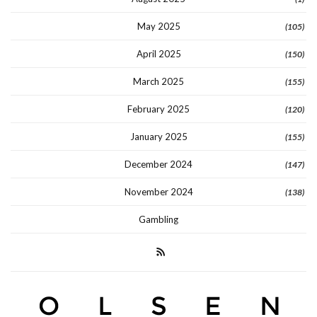
May 2025
(105)
April 2025
(150)
March 2025
(155)
February 2025
(120)
January 2025
(155)
December 2024
(147)
November 2024
(138)
Gambling