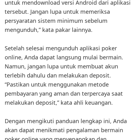
untuk mendownload versi Android dari aplikasi
tersebut. Jangan lupa untuk memeriksa
persyaratan sistem minimum sebelum
mengunduh,” kata pakar lainnya.
Setelah selesai mengunduh aplikasi poker
online, Anda dapat langsung mulai bermain.
Namun, jangan lupa untuk membuat akun
terlebih dahulu dan melakukan deposit.
“Pastikan untuk menggunakan metode
pembayaran yang aman dan terpercaya saat
melakukan deposit,” kata ahli keuangan.
Dengan mengikuti panduan lengkap ini, Anda
akan dapat menikmati pengalaman bermain
poker online yang menyenangkan dan