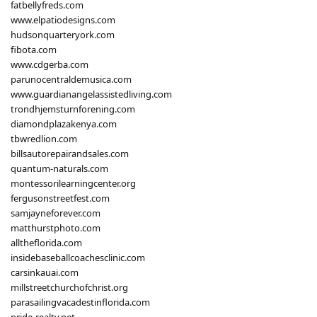
fatbellyfreds.com
www.elpatiodesigns.com
hudsonquarteryork.com
fibota.com
www.cdgerba.com
parunocentraldemusica.com
www.guardianangelassistedliving.com
trondhjemsturnforening.com
diamondplazakenya.com
tbwredlion.com
billsautorepairandsales.com
quantum-naturals.com
montessorilearningcenter.org
fergusonstreetfest.com
samjayneforever.com
matthurstphoto.com
alltheflorida.com
insidebaseballcoachesclinic.com
carsinkauai.com
millstreetchurchofchrist.org
parasailingvacadestinflorida.com