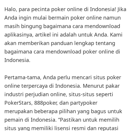
Halo, para pecinta poker online di Indonesia! Jika
Anda ingin mulai bermain poker online namun
masih bingung bagaimana cara mendownload
aplikasinya, artikel ini adalah untuk Anda. Kami
akan memberikan panduan lengkap tentang
bagaimana cara mendownload poker online di
Indonesia.
Pertama-tama, Anda perlu mencari situs poker
online terpercaya di Indonesia. Menurut pakar
industri perjudian online, situs-situs seperti
PokerStars, 888poker, dan partypoker
merupakan beberapa pilihan yang bagus untuk
pemain di Indonesia. “Pastikan untuk memilih
situs yang memiliki lisensi resmi dan reputasi