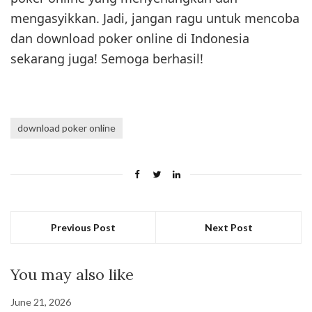
mengasyikkan. Jadi, jangan ragu untuk mencoba
dan download poker online di Indonesia
sekarang juga! Semoga berhasil!
download poker online
Previous Post
Next Post
You may also like
June 21, 2026