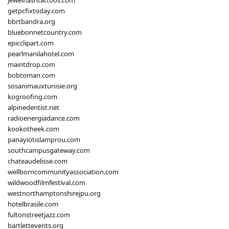
jewelflashtattoos.com
getpcfixtoday.com
bbrtbandra.org
bluebonnetcountry.com
epicclipart.com
pearlmanilahotel.com
maintdrop.com
bobtoman.com
sosanimauxtunisie.org
kogroofing.com
alpinedentist.net
radioenergiadance.com
kookotheek.com
panayiotislamprou.com
southcampusgateway.com
chateaudelisse.com
wellborncommunityassociation.com
wildwoodfilmfestival.com
westnorthamptonshirejpu.org
hotelbrasile.com
fultonstreetjazz.com
bartlettevents.org