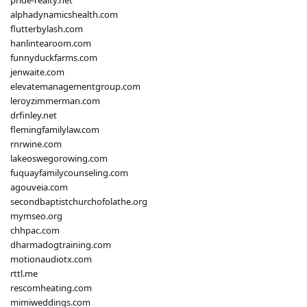
pride-realty.net
alphadynamicshealth.com
flutterbylash.com
hanlintearoom.com
funnyduckfarms.com
jenwaite.com
elevatemanagementgroup.com
leroyzimmerman.com
drfinley.net
flemingfamilylaw.com
rnrwine.com
lakeoswegorowing.com
fuquayfamilycounseling.com
agouveia.com
secondbaptistchurchofolathe.org
mymseo.org
chhpac.com
dharmadogtraining.com
motionaudiotx.com
rttl.me
rescomheating.com
mimiweddings.com