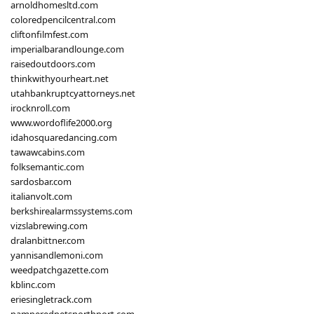
arnoldhomesltd.com
coloredpencilcentral.com
cliftonfilmfest.com
imperialbarandlounge.com
raisedoutdoors.com
thinkwithyourheart.net
utahbankruptcyattorneys.net
irocknroll.com
www.wordoflife2000.org
idahosquaredancing.com
tawawcabins.com
folksemantic.com
sardosbar.com
italianvolt.com
berkshirealarmssystems.com
vizslabrewing.com
dralanbittner.com
yannisandlemoni.com
weedpatchgazette.com
kblinc.com
eriesingletrack.com