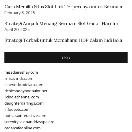
Cara Memilih Situs Slot Link Terpercaya untuk Bermain
February 8, 2025
Strategi Ampuh Menang Bermain Slot Gacor Hari Ini
April 20, 2025
Strategi Terbaik untuk Memahami HDP dalam Judi Bola
Links
missclaireshay.com
limras-india.com
elperiodicodelara.com
richiesbodyandpaint.net
licindiachennai.com
daughterdarlings.com
infodeets.com
hotsalsainteractive.com
serenitysalonanddayspa.org
cedarcafeonline.com