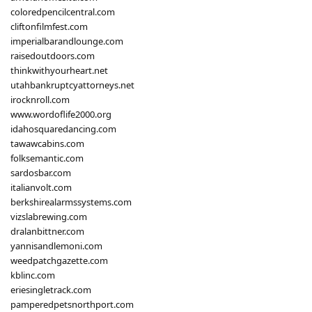
coloredpencilcentral.com
cliftonfilmfest.com
imperialbarandlounge.com
raisedoutdoors.com
thinkwithyourheart.net
utahbankruptcyattorneys.net
irocknroll.com
www.wordoflife2000.org
idahosquaredancing.com
tawawcabins.com
folksemantic.com
sardosbar.com
italianvolt.com
berkshirealarmssystems.com
vizslabrewing.com
dralanbittner.com
yannisandlemoni.com
weedpatchgazette.com
kblinc.com
eriesingletrack.com
pamperedpetsnorthport.com