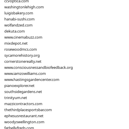
ccvoptica.com
washingtonlehigh.com
luigisbakery.com
hanabi-sushi.com
wolfandzed.com
dekuta.com
www.cinemabuzz.com
mixdepot.net
rosewoodmcs.com
sycamorehistory.org
cornerstonerealty.net
www.consciousnessandbiofeedback.org
www.iamzowilliams.com
www.hastingsgardencenter.com
pianoexplorer.net
southsidegardens.net
trinityum.net
mazzicontractors.com
thethirdplacesportsbar.com
ephesusrestaurant.net
woodyswellington.com
fatbellyfreds.com