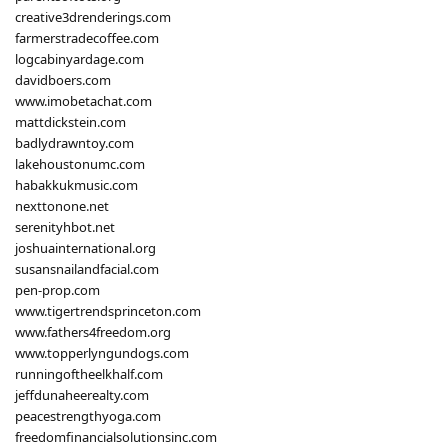
creative3drenderings.com
farmerstradecoffee.com
logcabinyardage.com
davidboers.com
www.imobetachat.com
mattdickstein.com
badlydrawntoy.com
lakehoustonumc.com
habakkukmusic.com
nexttonone.net
serenityhbot.net
joshuainternational.org
susansnailandfacial.com
pen-prop.com
www.tigertrendsprinceton.com
www.fathers4freedom.org
www.topperlyngundogs.com
runningoftheelkhalf.com
jeffdunaheerealty.com
peacestrengthyoga.com
freedomfinancialsolutionsinc.com