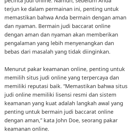
pecinta judi online. Namun, sebelum Anda
terjun ke dalam permainan ini, penting untuk
memastikan bahwa Anda bermain dengan aman
dan nyaman. Bermain judi baccarat online
dengan aman dan nyaman akan memberikan
pengalaman yang lebih menyenangkan dan
bebas dari masalah yang tidak diinginkan.
Menurut pakar keamanan online, penting untuk
memilih situs judi online yang terpercaya dan
memiliki reputasi baik. “Memastikan bahwa situs
judi online memiliki lisensi resmi dan sistem
keamanan yang kuat adalah langkah awal yang
penting untuk bermain judi baccarat online
dengan aman,” kata John Doe, seorang pakar
keamanan online.