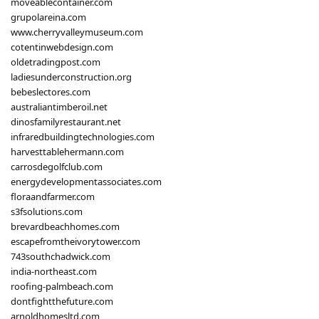
moveablecontainer.com
grupolareina.com
www.cherryvalleymuseum.com
cotentinwebdesign.com
oldetradingpost.com
ladiesunderconstruction.org
bebeslectores.com
australiantimberoil.net
dinosfamilyrestaurant.net
infraredbuildingtechnologies.com
harvesttablehermann.com
carrosdegolfclub.com
energydevelopmentassociates.com
floraandfarmer.com
s3fsolutions.com
brevardbeachhomes.com
escapefromtheivorytower.com
743southchadwick.com
india-northeast.com
roofing-palmbeach.com
dontfightthefuture.com
arnoldhomesltd.com