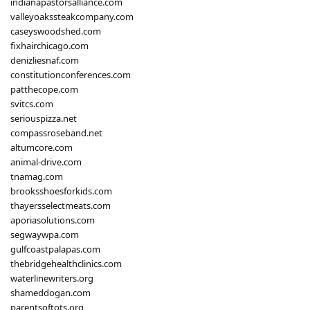
indianapastorsalliance.com
valleyoakssteakcompany.com
caseyswoodshed.com
fixhairchicago.com
denizliesnaf.com
constitutionconferences.com
patthecope.com
svitcs.com
seriouspizza.net
compassroseband.net
altumcore.com
animal-drive.com
tnamag.com
brooksshoesforkids.com
thayersselectmeats.com
aporiasolutions.com
segwaywpa.com
gulfcoastpalapas.com
thebridgehealthclinics.com
waterlinewriters.org
shameddogan.com
parentsoftots.org