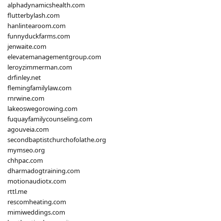
alphadynamicshealth.com
flutterbylash.com
hanlintearoom.com
funnyduckfarms.com
jenwaite.com
elevatemanagementgroup.com
leroyzimmerman.com
drfinley.net
flemingfamilylaw.com
rnrwine.com
lakeoswegorowing.com
fuquayfamilycounseling.com
agouveia.com
secondbaptistchurchofolathe.org
mymseo.org
chhpac.com
dharmadogtraining.com
motionaudiotx.com
rttl.me
rescomheating.com
mimiweddings.com