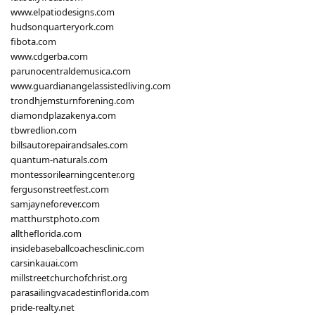
www.elpatiodesigns.com
hudsonquarteryork.com
fibota.com
www.cdgerba.com
parunocentraldemusica.com
www.guardianangelassistedliving.com
trondhjemsturnforening.com
diamondplazakenya.com
tbwredlion.com
billsautorepairandsales.com
quantum-naturals.com
montessorilearningcenter.org
fergusonstreetfest.com
samjayneforever.com
matthurstphoto.com
alltheflorida.com
insidebaseballcoachesclinic.com
carsinkauai.com
millstreetchurchofchrist.org
parasailingvacadestinflorida.com
pride-realty.net