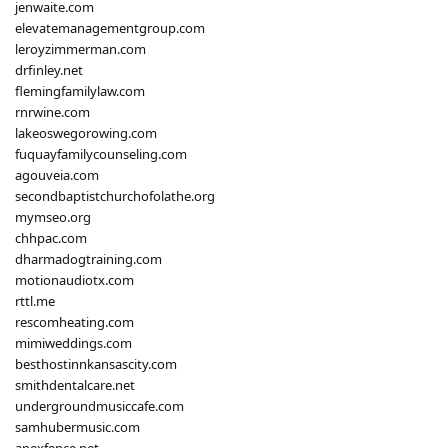
jenwaite.com
elevatemanagementgroup.com
leroyzimmerman.com
drfinley.net
flemingfamilylaw.com
rnrwine.com
lakeoswegorowing.com
fuquayfamilycounseling.com
agouveia.com
secondbaptistchurchofolathe.org
mymseo.org
chhpac.com
dharmadogtraining.com
motionaudiotx.com
rttl.me
rescomheating.com
mimiweddings.com
besthostinnkansascity.com
smithdentalcare.net
undergroundmusiccafe.com
samhubermusic.com