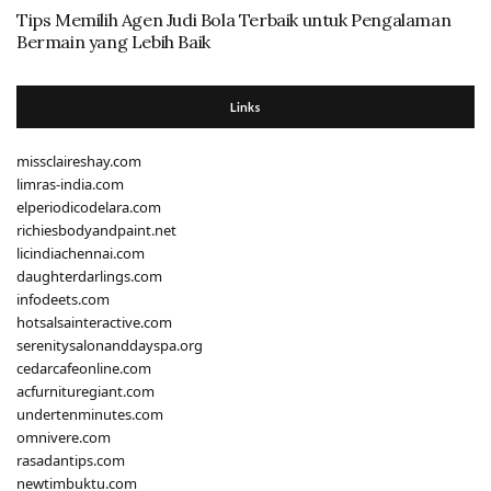
Tips Memilih Agen Judi Bola Terbaik untuk Pengalaman
Bermain yang Lebih Baik
Links
missclaireshay.com
limras-india.com
elperiodicodelara.com
richiesbodyandpaint.net
licindiachennai.com
daughterdarlings.com
infodeets.com
hotsalsainteractive.com
serenitysalonanddayspa.org
cedarcafeonline.com
acfurnituregiant.com
undertenminutes.com
omnivere.com
rasadantips.com
newtimbuktu.com