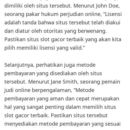
dimiliki oleh situs tersebut. Menurut John Doe,
seorang pakar hukum perjudian online, “Lisensi
adalah tanda bahwa situs tersebut telah diakui
dan diatur oleh otoritas yang berwenang.
Pastikan situs slot gacor terbaik yang akan kita
pilih memiliki lisensi yang valid.”
Selanjutnya, perhatikan juga metode
pembayaran yang disediakan oleh situs
tersebut. Menurut Jane Smith, seorang pemain
judi online berpengalaman, “Metode
pembayaran yang aman dan cepat merupakan
hal yang sangat penting dalam memilih situs
slot gacor terbaik. Pastikan situs tersebut
menyediakan metode pembayaran yang sesuai