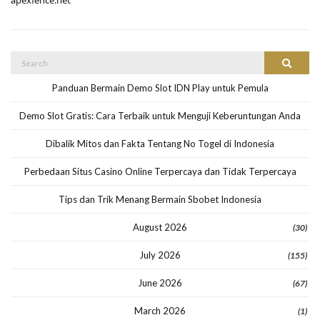
apexfence.net
Search
Search
for:
Panduan Bermain Demo Slot IDN Play untuk Pemula
Demo Slot Gratis: Cara Terbaik untuk Menguji Keberuntungan Anda
Dibalik Mitos dan Fakta Tentang No Togel di Indonesia
Perbedaan Situs Casino Online Terpercaya dan Tidak Terpercaya
Tips dan Trik Menang Bermain Sbobet Indonesia
August 2026
(30)
July 2026
(155)
June 2026
(67)
March 2026
(1)