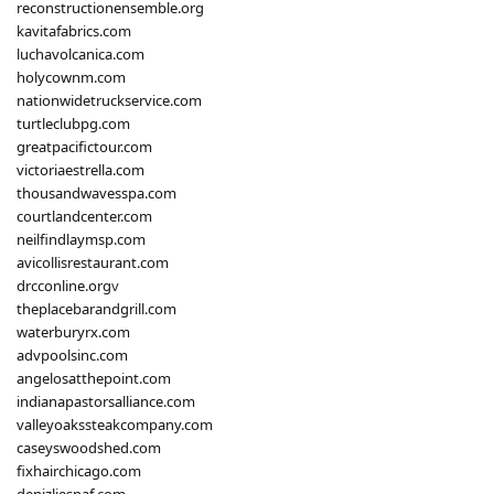
reconstructionensemble.org
kavitafabrics.com
luchavolcanica.com
holycownm.com
nationwidetruckservice.com
turtleclubpg.com
greatpacifictour.com
victoriaestrella.com
thousandwavesspa.com
courtlandcenter.com
neilfindlaymsp.com
avicollisrestaurant.com
drcconline.org
v
theplacebarandgrill.com
waterburyrx.com
advpoolsinc.com
angelosatthepoint.com
indianapastorsalliance.com
valleyoakssteakcompany.com
caseyswoodshed.com
fixhairchicago.com