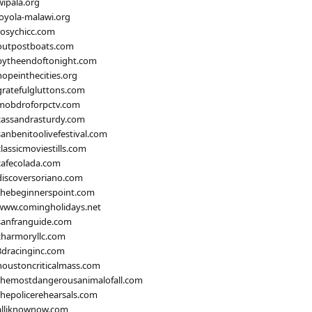
wipala.org
loyola-malawi.org
rosychicc.com
outpostboats.com
bytheendoftonight.com
hopeinthecities.org
gratefulgluttons.com
mobdroforpctv.com
cassandrasturdy.com
sanbenitoolivefestival.com
classicmoviestills.com
cafecolada.com
discoversoriano.com
thebeginnerspoint.com
www.comingholidays.net
sanfranguide.com
charmoryllc.com
3dracinginc.com
houstoncriticalmass.com
themostdangerousanimalofall.com
thepolicerehearsals.com
alliknownow.com