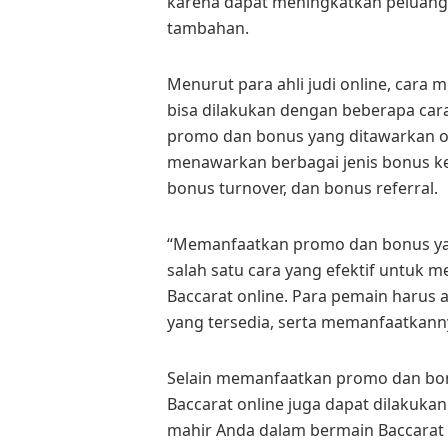
karena dapat meningkatkan pelua
tambahan.
Menurut para ahli judi online, cara
bisa dilakukan dengan beberapa car
promo dan bonus yang ditawarkan oleh
menawarkan berbagai jenis bonus ke
bonus turnover, dan bonus referral.
“Memanfaatkan promo dan bonus yan
salah satu cara yang efektif untuk
Baccarat online. Para pemain harus 
yang tersedia, serta memanfaatkannya
Selain memanfaatkan promo dan bon
Baccarat online juga dapat dilakuka
mahir Anda dalam bermain Baccarat 