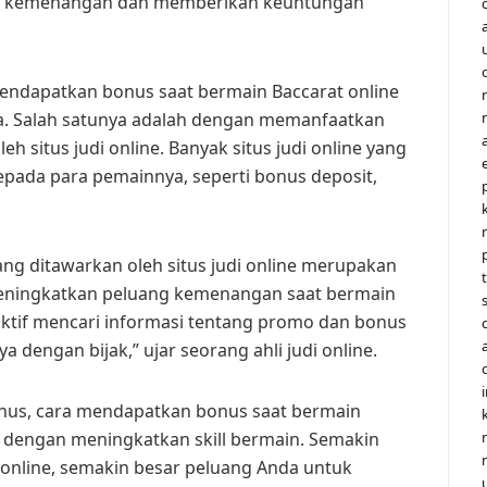
ng kemenangan dan memberikan keuntungan
 mendapatkan bonus saat bermain Baccarat online
a. Salah satunya adalah dengan memanfaatkan
 situs judi online. Banyak situs judi online yang
pada para pemainnya, seperti bonus deposit,
g ditawarkan oleh situs judi online merupakan
 meningkatkan peluang kemenangan saat bermain
aktif mencari informasi tentang promo dan bonus
 dengan bijak,” ujar seorang ahli judi online.
us, cara mendapatkan bonus saat bermain
n dengan meningkatkan skill bermain. Semakin
online, semakin besar peluang Anda untuk