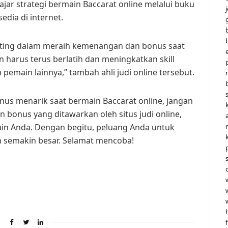
ar strategi bermain Baccarat online melalui buku
edia di internet.
nting dalam meraih kemenangan dan bonus saat
 harus terus berlatih dan meningkatkan skill
emain lainnya,” tambah ahli judi online tersebut.
onus menarik saat bermain Baccarat online, jangan
bonus yang ditawarkan oleh situs judi online,
ain Anda. Dengan begitu, peluang Anda untuk
semakin besar. Selamat mencoba!