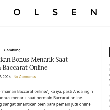
Gambling
kan Bonus Menarik Saat
 Baccarat Online
7, 2026
No Comments
inan Baccarat online? Jika iya, pasti Anda ingin
nus menarik saat bermain Baccarat online.
 sangat dinantikan oleh para pemain judi online,