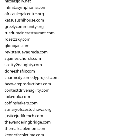
nicolasjolly.net
infinitasymphonia.com
africanlegalcentre.org
katsusushihouse.com
greelycommunity.org
ruedumainerestaurant.com
rosetzsky.com
glonojad.com
revistanuevagrecia.com
stjames-church.com
scotty2naughty.com
doreeshafrir.com
charmcitycomedyproject.com
beawareproductions.com
contextdrivenagility.com
ibikeoulu.com
coffinshakers.com
stmaryofczestochowa.org
justicejudifrench.com
thewanderingbridge.com
themalleablemom.com
kennethcoletime.com