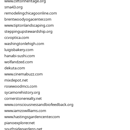
www.cliftonheritage.org
sma43.org
remodelingchicagoonline.com
brentwoodyogacenter.com
www.tiptonlandscaping.com
steppingupstewardship.org
ccvoptica.com
washingtonlehigh.com
luigisbakery.com
hanabi-sushi.com
wolfandzed.com
dekuta.com
www.cinemabuzz.com
mixdepot.net
rosewoodmcs.com
sycamorehistory.org
cornerstonerealty.net
www.consciousnessandbiofeedback.org
www.iamzowilliams.com
www.hastingsgardencenter.com
pianoexplorer.net
southsidegardens.net