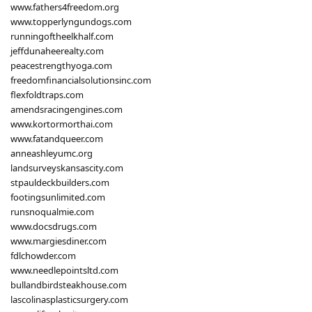
www.fathers4freedom.org
www.topperlyngundogs.com
runningoftheelkhalf.com
jeffdunaheerealty.com
peacestrengthyoga.com
freedomfinancialsolutionsinc.com
flexfoldtraps.com
amendsracingengines.com
www.kortormorthai.com
www.fatandqueer.com
anneashleyumc.org
landsurveyskansascity.com
stpauldeckbuilders.com
footingsunlimited.com
runsnoqualmie.com
www.docsdrugs.com
www.margiesdiner.com
fdlchowder.com
www.needlepointsltd.com
bullandbirdsteakhouse.com
lascolinasplasticsurgery.com