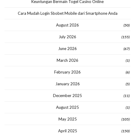
Keuntungan Bermain Togel Casino Online
Cara Mudah Login Sbobet Mobile dari Smartphone Anda
August 2026
(50)
July 2026
(155)
June 2026
(67)
March 2026
(1)
February 2026
(6)
January 2026
(5)
December 2025
(11)
August 2025
(1)
May 2025
(105)
April 2025
(150)