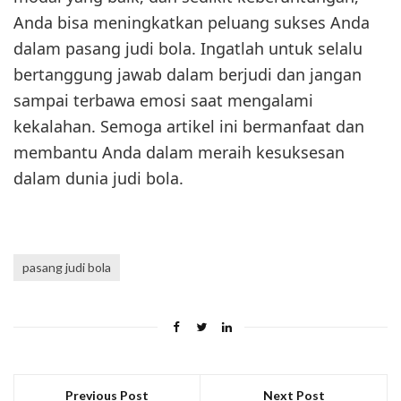
Anda bisa meningkatkan peluang sukses Anda
dalam pasang judi bola. Ingatlah untuk selalu
bertanggung jawab dalam berjudi dan jangan
sampai terbawa emosi saat mengalami
kekalahan. Semoga artikel ini bermanfaat dan
membantu Anda dalam meraih kesuksesan
dalam dunia judi bola.
pasang judi bola
Previous Post
Next Post