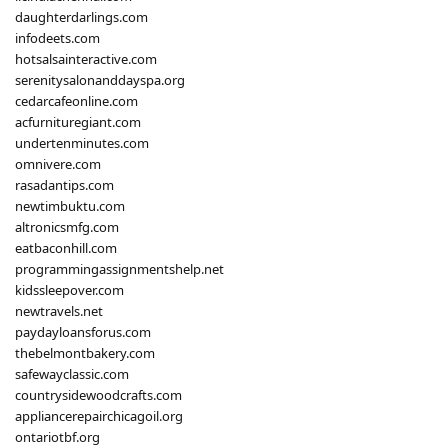
daughterdarlings.com
infodeets.com
hotsalsainteractive.com
serenitysalonanddayspa.org
cedarcafeonline.com
acfurnituregiant.com
undertenminutes.com
omnivere.com
rasadantips.com
newtimbuktu.com
altronicsmfg.com
eatbaconhill.com
programmingassignmentshelp.net
kidssleepover.com
newtravels.net
paydayloansforus.com
thebelmontbakery.com
safewayclassic.com
countrysidewoodcrafts.com
appliancerepairchicagoil.org
ontariotbf.org