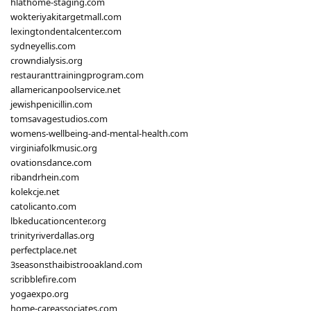
hlathome-staging.com
wokteriyakitargetmall.com
lexingtondentalcenter.com
sydneyellis.com
crowndialysis.org
restauranttrainingprogram.com
allamericanpoolservice.net
jewishpenicillin.com
tomsavagestudios.com
womens-wellbeing-and-mental-health.com
virginiafolkmusic.org
ovationsdance.com
ribandrhein.com
kolekcje.net
catolicanto.com
lbkeducationcenter.org
trinityriverdallas.org
perfectplace.net
3seasonsthaibistrooakland.com
scribblefire.com
yogaexpo.org
home-careassociates.com