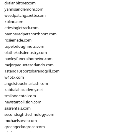
dralanbittner.com
yannisandlemoni.com
weedpatchgazette.com
kblinc.com
eriesingletrack.com
pamperedpetsnorthport.com
rosiemade.com
tupelodoughnuts.com
olathekidsdentistry.com
hanleyfuneralhomeinc.com
mejorpaquetesorlando.com
1stand10sportsbarandgrill.com
w4btx.com
angelstouchnaillash.com
kabbalahacademy.net
smilondental.com
newstarcollision.com
sasrentals.com
secondsighttechnology.com
michaelsarver.com
greengeckogrocer.com