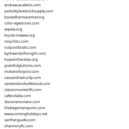
andreacavaletto.com
parksleylivestocksupply.com
boisedharmacenter.org
color-agestores.com
wipala.org
loyola-malawi.org
rosychicc.com
outpostboats.com
bytheendoftonight.com
hopeinthecities.org
gratefulgluttons.com
mobdroforpctv.com
cassandrasturdy.com
sanbenitoolivefestival.com
classicmoviestills.com
cafecolada.com
discoversoriano.com
thebeginnerspoint.com
www.comingholidays.net
sanfranguide.com
charmoryllc.com