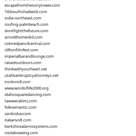
escapefromtheivorytower.com
743southchadwick.com
india-northeast.com
roofing-palmbeach.com
dontfightthefuture.com
arnoldhomesltd.com
coloredpencilcentral.com
cliftonfilmfest.com
imperialbarandlounge.com
raisedoutdoors.com
thinkwithyourheart.net
utahbankruptcyattorneys.net
irocknroll.com
www.wordoflife2000.org
idahosquaredancing.com
tawawcabins.com
folksemantic.com
sardosbar.com
italianvolt.com
berkshirealarmssystems.com
vizslabrewing.com