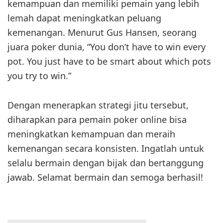
kemampuan dan memiliki pemain yang lebih
lemah dapat meningkatkan peluang
kemenangan. Menurut Gus Hansen, seorang
juara poker dunia, “You don’t have to win every
pot. You just have to be smart about which pots
you try to win.”
Dengan menerapkan strategi jitu tersebut,
diharapkan para pemain poker online bisa
meningkatkan kemampuan dan meraih
kemenangan secara konsisten. Ingatlah untuk
selalu bermain dengan bijak dan bertanggung
jawab. Selamat bermain dan semoga berhasil!