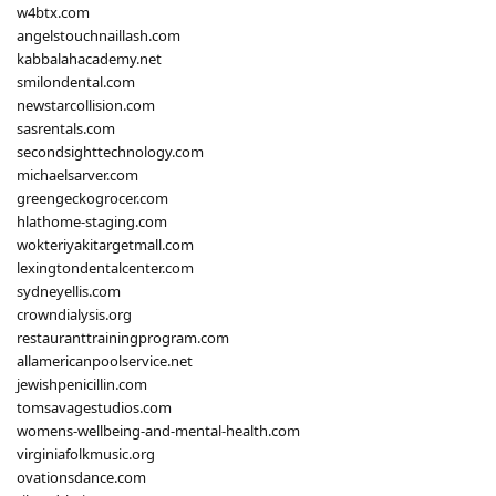
w4btx.com
angelstouchnaillash.com
kabbalahacademy.net
smilondental.com
newstarcollision.com
sasrentals.com
secondsighttechnology.com
michaelsarver.com
greengeckogrocer.com
hlathome-staging.com
wokteriyakitargetmall.com
lexingtondentalcenter.com
sydneyellis.com
crowndialysis.org
restauranttrainingprogram.com
allamericanpoolservice.net
jewishpenicillin.com
tomsavagestudios.com
womens-wellbeing-and-mental-health.com
virginiafolkmusic.org
ovationsdance.com