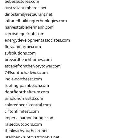
bebeslectores.com
australiantimberoil.net
dinosfamilyrestaurant.net
infraredbuildingtechnologies.com
harvesttablehermann.com
carrosdegolfclub.com
energydevelopmentassociates.com
floraandfarmer.com
s3fsolutions.com
brevardbeachhomes.com
escapefromtheivorytower.com
743southchadwick.com
india-northeast.com
roofing-palmbeach.com
dontfightthefuture.com
arnoldhomesltd.com
coloredpencilcentral.com
cliftonfilmfest.com
imperialbarandlounge.com
raisedoutdoors.com
thinkwithyourheart.net
utahbankruptcyattorneys.net