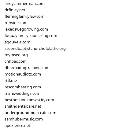
leroyzimmerman.com
drfinley.net
flemingfamilylaw.com
rnrwine.com
lakeoswegorowing.com
fuquayfamilycounseling.com
agouveia.com
secondbaptistchurchofolathe.org
mymseo.org
chhpac.com
dharmadogtraining.com
motionaudiotx.com
rttl.me
rescomheating.com
mimiweddings.com
besthostinnkansascity.com
smithdentalcare.net
undergroundmusiccafe.com
samhubermusic.com
apexfence.net