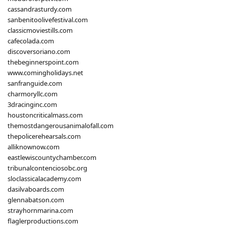
cassandrasturdy.com
sanbenitoolivefestival.com
classicmoviestills.com
cafecolada.com
discoversoriano.com
thebeginnerspoint.com
www.comingholidays.net
sanfranguide.com
charmoryllc.com
3dracinginc.com
houstoncriticalmass.com
themostdangerousanimalofall.com
thepolicerehearsals.com
alliknownow.com
eastlewiscountychamber.com
tribunalcontenciosobc.org
sloclassicalacademy.com
dasilvaboards.com
glennabatson.com
strayhornmarina.com
flaglerproductions.com