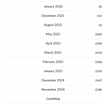
January 2026
(5)
December 2025
(11)
August 2025
(1)
May 2025
(105)
April 2025
(150)
March 2025
(155)
February 2025
(120)
January 2025
(155)
December 2024
(147)
November 2024
(138)
Gambling