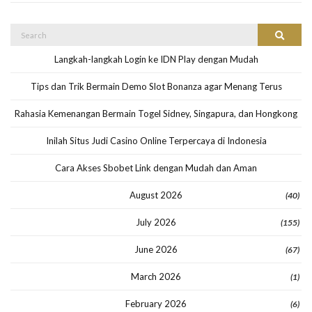
Search
Search
for:
Langkah-langkah Login ke IDN Play dengan Mudah
Tips dan Trik Bermain Demo Slot Bonanza agar Menang Terus
Rahasia Kemenangan Bermain Togel Sidney, Singapura, dan Hongkong
Inilah Situs Judi Casino Online Terpercaya di Indonesia
Cara Akses Sbobet Link dengan Mudah dan Aman
August 2026
(40)
July 2026
(155)
June 2026
(67)
March 2026
(1)
February 2026
(6)