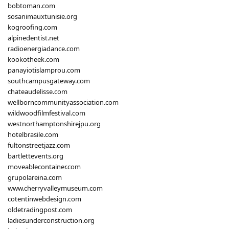
bobtoman.com
sosanimauxtunisie.org
kogroofing.com
alpinedentist.net
radioenergiadance.com
kookotheek.com
panayiotislamprou.com
southcampusgateway.com
chateaudelisse.com
wellborncommunityassociation.com
wildwoodfilmfestival.com
westnorthamptonshirejpu.org
hotelbrasile.com
fultonstreetjazz.com
bartlettevents.org
moveablecontainer.com
grupolareina.com
www.cherryvalleymuseum.com
cotentinwebdesign.com
oldetradingpost.com
ladiesunderconstruction.org