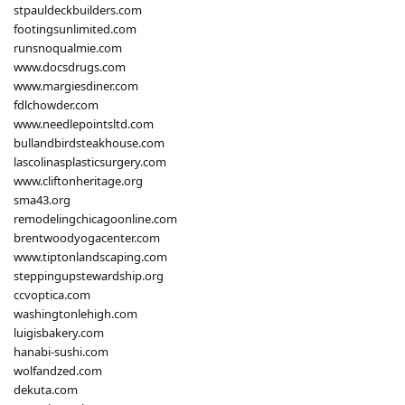
stpauldeckbuilders.com
footingsunlimited.com
runsnoqualmie.com
www.docsdrugs.com
www.margiesdiner.com
fdlchowder.com
www.needlepointsltd.com
bullandbirdsteakhouse.com
lascolinasplasticsurgery.com
www.cliftonheritage.org
sma43.org
remodelingchicagoonline.com
brentwoodyogacenter.com
www.tiptonlandscaping.com
steppingupstewardship.org
ccvoptica.com
washingtonlehigh.com
luigisbakery.com
hanabi-sushi.com
wolfandzed.com
dekuta.com