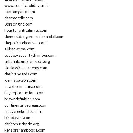
www.comingholidays.net
sanfranguide.com
charmoryllc.com
3dracinginc.com
houstoncriticalmass.com
themostdangerousanimalofall.com
thepolicerehearsals.com
alliknownow.com
eastlewiscountychamber.com
tribunalcontenciosobc.org
sloclassicalacademy.com
dasilvaboards.com
glennabatson.com
strayhornmarina.com
flaglerproductions.com
brawndefinition.com
continentalicecream.com
crazycreekquilts.com
binkdavies.com
christchurchpdx.org
kenabrahambooks.com