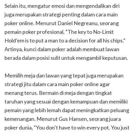
Selain itu, mengatur emosi dan mengendalikan diri
juga merupakan strategi penting dalam cara main
poker online. Menurut Daniel Negreanu, seorang
pemain poker profesional, “The key to No-Limit
Hold’em is to put a man to a decision for all his chips.”
Artinya, kunci dalam poker adalah membuat lawan
berada dalam posisi sulit untuk mengambil keputusan.
Memilih meja dan lawan yang tepat juga merupakan
strategi jitu dalam cara main poker online agar
menang terus. Bermain di meja dengan tingkat
taruhan yang sesuai dengan kemampuan dan memiliki
pemain yang lebih lemah dapat meningkatkan peluang
kemenangan. Menurut Gus Hansen, seorang juara
poker dunia, “You don’t have to win every pot. You just