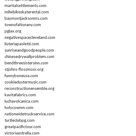
maritalsettlements.com
milwbikeskaterental.com
baymontjacksonms.com
townofaltonany.com
pglax.org
negativespacecleveland.com
liuteriapaoletti.com
sunriseandgoodpeople.com
chinesedrywallproblem.com
bendthreesistersinn.com
stjohns-flossmoor.org
funnyboneusa.com
cookiedustermusic.com
reconstructionensemble.org
kavitafabrics.com
luchavolcanica.com
holycownm.com
nationwidetruckservice.com
turtleclubpg.com
greatpacifictour.com
victoriaestrella.com