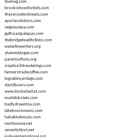
tnamag.com
brooksshoesforkids.com
thayersselectmeats.com
aporiasolutions.com
segwaywpa.com
gulfcoastpalapas.com
thebridgehealthclinics.com
waterlinewriters.org
shameddogan.com
parentsoftots.org
creative3drenderings.com
farmerstradecoffee.com
logcabinyardage.com
davidboers.com
www.imobetachat.com
mattdickstein.com
badlydrawntoy.com
lakehoustonumc.com
habakkukmusic.com
nexttonone.net
serenityhbot.net
joshuainternational.org