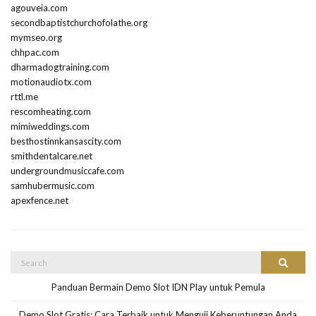
agouveia.com
secondbaptistchurchofolathe.org
mymseo.org
chhpac.com
dharmadogtraining.com
motionaudiotx.com
rttl.me
rescomheating.com
mimiweddings.com
besthostinnkansascity.com
smithdentalcare.net
undergroundmusiccafe.com
samhubermusic.com
apexfence.net
Search
Search
for:
Panduan Bermain Demo Slot IDN Play untuk Pemula
Demo Slot Gratis: Cara Terbaik untuk Menguji Keberuntungan Anda