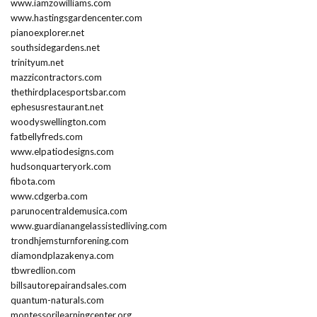
www.iamzowilliams.com
www.hastingsgardencenter.com
pianoexplorer.net
southsidegardens.net
trinityum.net
mazzicontractors.com
thethirdplacesportsbar.com
ephesusrestaurant.net
woodyswellington.com
fatbellyfreds.com
www.elpatiodesigns.com
hudsonquarteryork.com
fibota.com
www.cdgerba.com
parunocentraldemusica.com
www.guardianangelassistedliving.com
trondhjemsturnforening.com
diamondplazakenya.com
tbwredlion.com
billsautorepairandsales.com
quantum-naturals.com
montessorilearningcenter.org