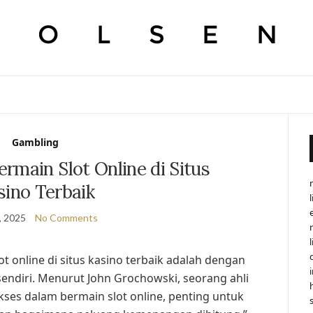
Gambling
rmain Slot Online di Situs
sino Terbaik
, 2025
No Comments
ot online di situs kasino terbaik adalah dengan
sendiri. Menurut John Grochowski, seorang ahli
kses dalam bermain slot online, penting untuk