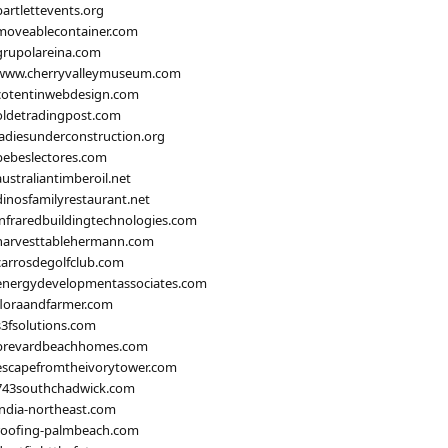
bartlettevents.org
moveablecontainer.com
grupolareina.com
www.cherryvalleymuseum.com
cotentinwebdesign.com
oldetradingpost.com
ladiesunderconstruction.org
bebeslectores.com
australiantimberoil.net
dinosfamilyrestaurant.net
infraredbuildingtechnologies.com
harvesttablehermann.com
carrosdegolfclub.com
energydevelopmentassociates.com
floraandfarmer.com
s3fsolutions.com
brevardbeachhomes.com
escapefromtheivorytower.com
743southchadwick.com
india-northeast.com
roofing-palmbeach.com