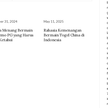
er 31, 2024
May 11, 2025
ia Menang Bermain
Rahasia Kemenangan
emo PG yang Harus
Bermain Togel China di
Ketahui
Indonesia