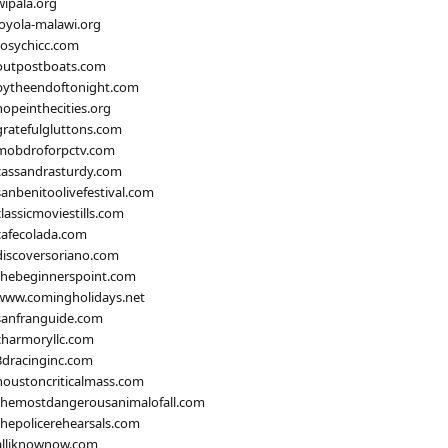
wipala.org
loyola-malawi.org
rosychicc.com
outpostboats.com
bytheendoftonight.com
hopeinthecities.org
gratefulgluttons.com
mobdroforpctv.com
cassandrasturdy.com
sanbenitoolivefestival.com
classicmoviestills.com
cafecolada.com
discoversoriano.com
thebeginnerspoint.com
www.comingholidays.net
sanfranguide.com
charmoryllc.com
3dracinginc.com
houstoncriticalmass.com
themostdangerousanimalofall.com
thepolicerehearsals.com
alliknownow.com