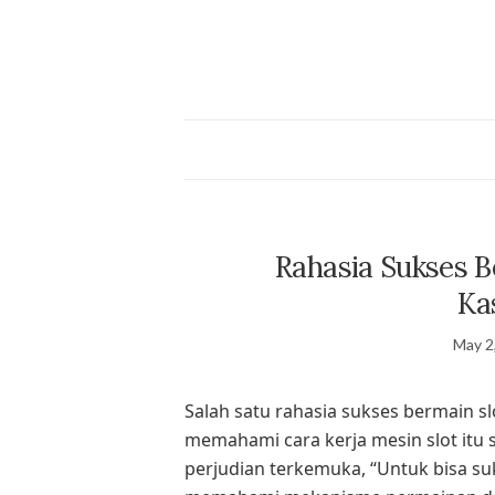
Rahasia Sukses Be
Ka
May 2
Salah satu rahasia sukses bermain sl
memahami cara kerja mesin slot itu 
perjudian terkemuka, “Untuk bisa su