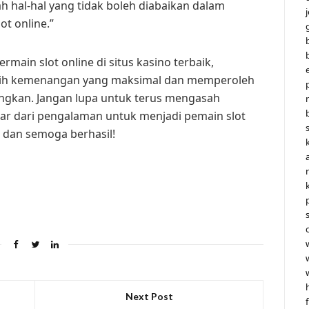
h hal-hal yang tidak boleh diabaikan dalam
t online.”
ain slot online di situs kasino terbaik,
aih kemenangan yang maksimal dan memperoleh
gkan. Jangan lupa untuk terus mengasah
ar dari pengalaman untuk menjadi pemain slot
 dan semoga berhasil!
Next Post