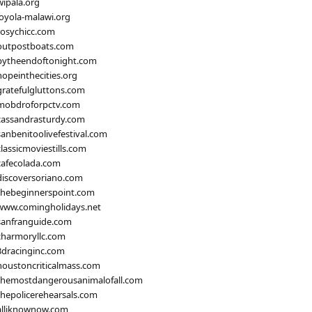
wipala.org
loyola-malawi.org
rosychicc.com
outpostboats.com
bytheendoftonight.com
hopeinthecities.org
gratefulgluttons.com
mobdroforpctv.com
cassandrasturdy.com
sanbenitoolivefestival.com
classicmoviestills.com
cafecolada.com
discoversoriano.com
thebeginnerspoint.com
www.comingholidays.net
sanfranguide.com
charmoryllc.com
3dracinginc.com
houstoncriticalmass.com
themostdangerousanimalofall.com
thepolicerehearsals.com
alliknownow.com