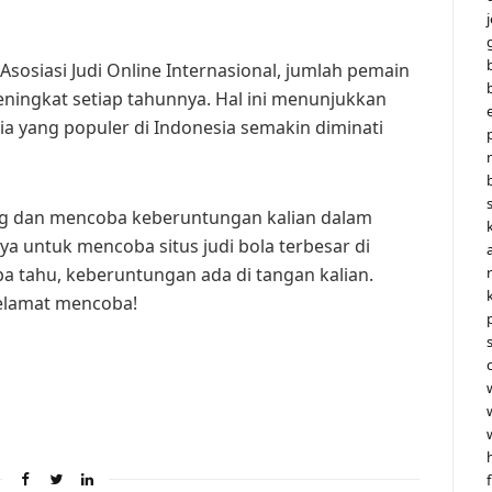
sosiasi Judi Online Internasional, jumlah pemain
meningkat setiap tahunnya. Hal ini menunjukkan
nia yang populer di Indonesia semakin diminati
bung dan mencoba keberuntungan kalian dalam
nya untuk mencoba situs judi bola terbesar di
pa tahu, keberuntungan ada di tangan kalian.
selamat mencoba!