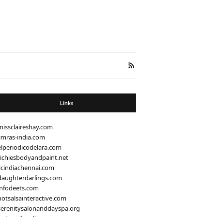
Links
missclaireshay.com
limras-india.com
elperiodicodelara.com
richiesbodyandpaint.net
licindiachennai.com
daughterdarlings.com
infodeets.com
hotsalsainteractive.com
serenitysalonanddayspa.org