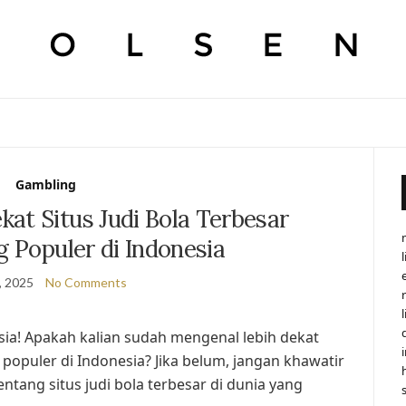
Gambling
at Situs Judi Bola Terbesar
g Populer di Indonesia
, 2025
No Comments
esia! Apakah kalian sudah mengenal lebih dekat
g populer di Indonesia? Jika belum, jangan khawatir
ntang situs judi bola terbesar di dunia yang