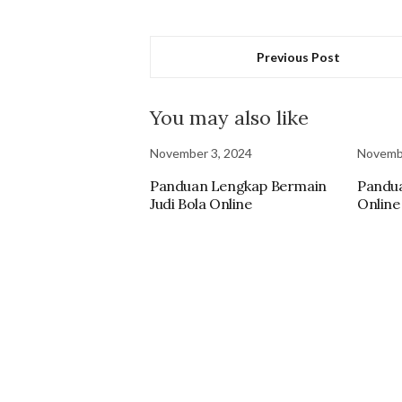
Previous Post
You may also like
November 3, 2024
Novemb
Panduan Lengkap Bermain
Pandua
Judi Bola Online
Online