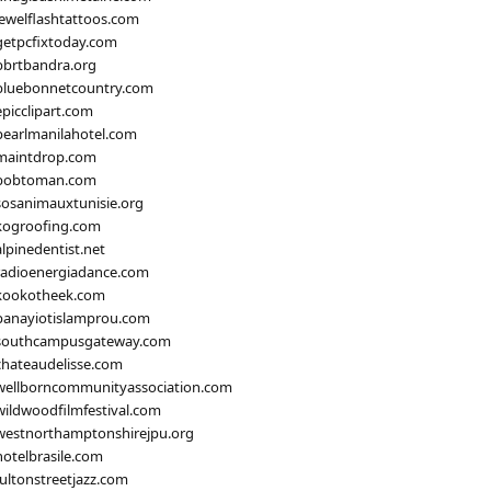
jewelflashtattoos.com
getpcfixtoday.com
bbrtbandra.org
bluebonnetcountry.com
epicclipart.com
pearlmanilahotel.com
maintdrop.com
bobtoman.com
sosanimauxtunisie.org
kogroofing.com
alpinedentist.net
radioenergiadance.com
kookotheek.com
panayiotislamprou.com
southcampusgateway.com
chateaudelisse.com
wellborncommunityassociation.com
wildwoodfilmfestival.com
westnorthamptonshirejpu.org
hotelbrasile.com
fultonstreetjazz.com