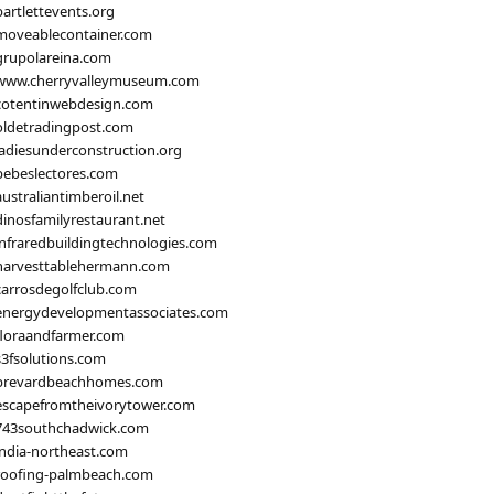
bartlettevents.org
moveablecontainer.com
grupolareina.com
www.cherryvalleymuseum.com
cotentinwebdesign.com
oldetradingpost.com
ladiesunderconstruction.org
bebeslectores.com
australiantimberoil.net
dinosfamilyrestaurant.net
infraredbuildingtechnologies.com
harvesttablehermann.com
carrosdegolfclub.com
energydevelopmentassociates.com
floraandfarmer.com
s3fsolutions.com
brevardbeachhomes.com
escapefromtheivorytower.com
743southchadwick.com
india-northeast.com
roofing-palmbeach.com