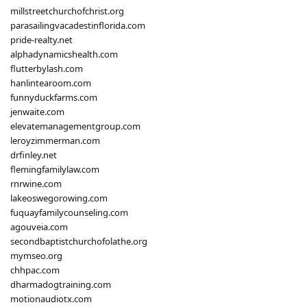
millstreetchurchofchrist.org
parasailingvacadestinflorida.com
pride-realty.net
alphadynamicshealth.com
flutterbylash.com
hanlintearoom.com
funnyduckfarms.com
jenwaite.com
elevatemanagementgroup.com
leroyzimmerman.com
drfinley.net
flemingfamilylaw.com
rnrwine.com
lakeoswegorowing.com
fuquayfamilycounseling.com
agouveia.com
secondbaptistchurchofolathe.org
mymseo.org
chhpac.com
dharmadogtraining.com
motionaudiotx.com