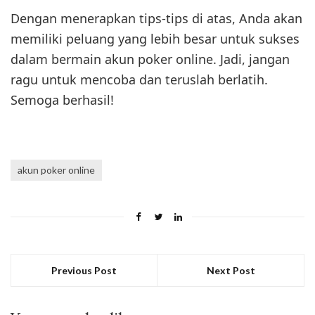
Dengan menerapkan tips-tips di atas, Anda akan
memiliki peluang yang lebih besar untuk sukses
dalam bermain akun poker online. Jadi, jangan
ragu untuk mencoba dan teruslah berlatih.
Semoga berhasil!
akun poker online
Previous Post
Next Post