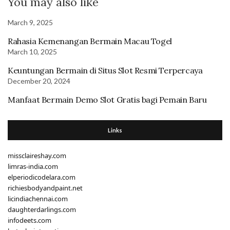
You may also like
March 9, 2025
Rahasia Kemenangan Bermain Macau Togel
March 10, 2025
Keuntungan Bermain di Situs Slot Resmi Terpercaya
December 20, 2024
Manfaat Bermain Demo Slot Gratis bagi Pemain Baru
Links
missclaireshay.com
limras-india.com
elperiodicodelara.com
richiesbodyandpaint.net
licindiachennai.com
daughterdarlings.com
infodeets.com