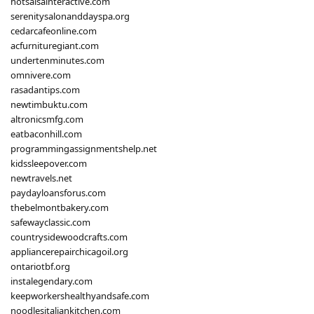
hotsalsainteractive.com
serenitysalonanddayspa.org
cedarcafeonline.com
acfurnituregiant.com
undertenminutes.com
omnivere.com
rasadantips.com
newtimbuktu.com
altronicsmfg.com
eatbaconhill.com
programmingassignmentshelp.net
kidssleepover.com
newtravels.net
paydayloansforus.com
thebelmontbakery.com
safewayclassic.com
countrysidewoodcrafts.com
appliancerepairchicagoil.org
ontariotbf.org
instalegendary.com
keepworkershealthyandsafe.com
noodlesitaliankitchen.com