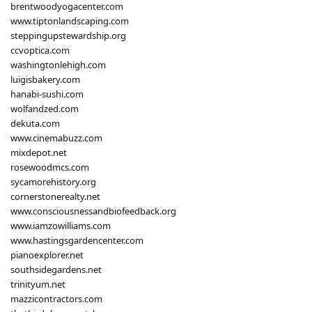
brentwoodyogacenter.com
www.tiptonlandscaping.com
steppingupstewardship.org
ccvoptica.com
washingtonlehigh.com
luigisbakery.com
hanabi-sushi.com
wolfandzed.com
dekuta.com
www.cinemabuzz.com
mixdepot.net
rosewoodmcs.com
sycamorehistory.org
cornerstonerealty.net
www.consciousnessandbiofeedback.org
www.iamzowilliams.com
www.hastingsgardencenter.com
pianoexplorer.net
southsidegardens.net
trinityum.net
mazzicontractors.com