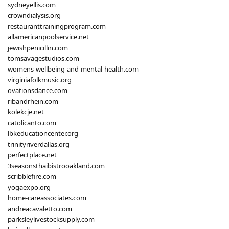
sydneyellis.com
crowndialysis.org
restauranttrainingprogram.com
allamericanpoolservice.net
jewishpenicillin.com
tomsavagestudios.com
womens-wellbeing-and-mental-health.com
virginiafolkmusic.org
ovationsdance.com
ribandrhein.com
kolekcje.net
catolicanto.com
lbkeducationcenter.org
trinityriverdallas.org
perfectplace.net
3seasonsthaibistrooakland.com
scribblefire.com
yogaexpo.org
home-careassociates.com
andreacavaletto.com
parksleylivestocksupply.com