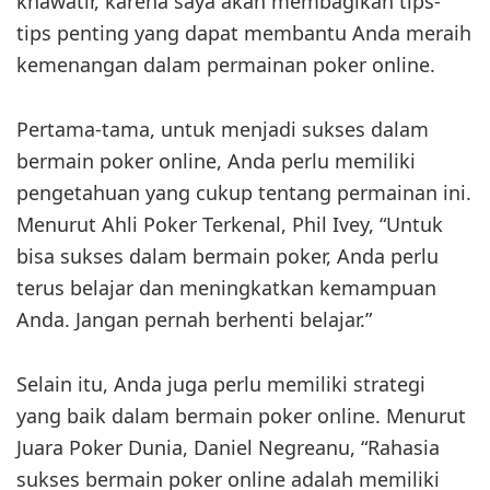
khawatir, karena saya akan membagikan tips-
tips penting yang dapat membantu Anda meraih
kemenangan dalam permainan poker online.
Pertama-tama, untuk menjadi sukses dalam
bermain poker online, Anda perlu memiliki
pengetahuan yang cukup tentang permainan ini.
Menurut Ahli Poker Terkenal, Phil Ivey, “Untuk
bisa sukses dalam bermain poker, Anda perlu
terus belajar dan meningkatkan kemampuan
Anda. Jangan pernah berhenti belajar.”
Selain itu, Anda juga perlu memiliki strategi
yang baik dalam bermain poker online. Menurut
Juara Poker Dunia, Daniel Negreanu, “Rahasia
sukses bermain poker online adalah memiliki