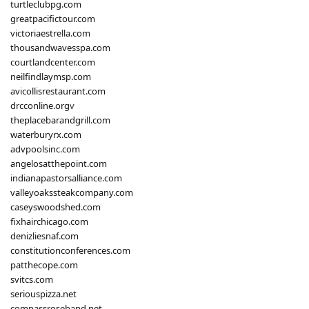
turtleclubpg.com
greatpacifictour.com
victoriaestrella.com
thousandwavesspa.com
courtlandcenter.com
neilfindlaymsp.com
avicollisrestaurant.com
drcconline.org
v
theplacebarandgrill.com
waterburyrx.com
advpoolsinc.com
angelosatthepoint.com
indianapastorsalliance.com
valleyoakssteakcompany.com
caseyswoodshed.com
fixhairchicago.com
denizliesnaf.com
constitutionconferences.com
patthecope.com
svitcs.com
seriouspizza.net
compassroseband.net