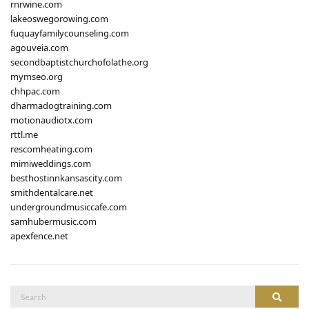
rnrwine.com
lakeoswegorowing.com
fuquayfamilycounseling.com
agouveia.com
secondbaptistchurchofolathe.org
mymseo.org
chhpac.com
dharmadogtraining.com
motionaudiotx.com
rttl.me
rescomheating.com
mimiweddings.com
besthostinnkansascity.com
smithdentalcare.net
undergroundmusiccafe.com
samhubermusic.com
apexfence.net
Search
Search
for: