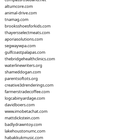
altumcore.com
animal-drive.com
tnamag.com
brooksshoesforkids.com
thayersselectmeats.com
aporiasolutions.com
segwaywpa.com
gulfcoastpalapas.com
thebridgehealthclinics.com
waterlinewriters.org
shameddogan.com
parentsoftots.org
creative3drenderings.com
farmerstradecoffee.com
logcabinyardage.com
davidboers.com
www.imobetachat.com
mattdickstein.com
badlydrawntoy.com
lakehoustonumc.com
habakkukmusic.com