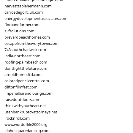
harvesttablehermann.com
carrosdegolfclub.com
energydevelopmentassociates.com
floraandfarmer.com
s3fsolutions.com
brevardbeachhomes.com
escapefromtheivorytower.com
743southchadwick.com
india-northeast.com
roofing-palmbeach.com
dontfightthefuture.com
arnoldhomesltd.com
coloredpencilcentral.com
cliftonfilmfest.com
imperialbarandlounge.com
raisedoutdoors.com
thinkwithyourheart.net
utahbankruptcyattorneys.net
irocknroll.com
www.wordoflife2000.org
idahosquaredancing.com