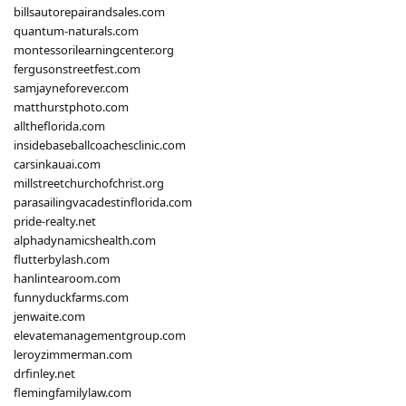
billsautorepairandsales.com
quantum-naturals.com
montessorilearningcenter.org
fergusonstreetfest.com
samjayneforever.com
matthurstphoto.com
alltheflorida.com
insidebaseballcoachesclinic.com
carsinkauai.com
millstreetchurchofchrist.org
parasailingvacadestinflorida.com
pride-realty.net
alphadynamicshealth.com
flutterbylash.com
hanlintearoom.com
funnyduckfarms.com
jenwaite.com
elevatemanagementgroup.com
leroyzimmerman.com
drfinley.net
flemingfamilylaw.com