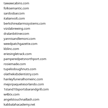
tawawcabins.com
folksemantic.com
sardosbar.com
italianvolt.com
berkshirealarmssystems.com
vizslabrewing.com
dralanbittner.com
yannisandlemoni.com
weedpatchgazette.com
kblinc.com
eriesingletrack.com
pamperedpetsnorthport.com
rosiemade.com
tupelodoughnuts.com
olathekidsdentistry.com
hanleyfuneralhomeinc.com
mejorpaquetesorlando.com
1stand10sportsbarandgrill.com
w4btx.com
angelstouchnaillash.com
kabbalahacademy.net