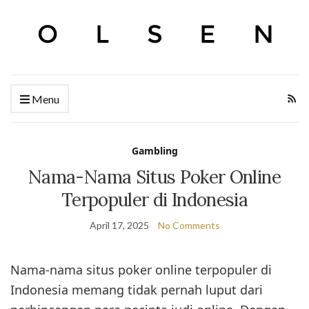
Menu
Gambling
Nama-Nama Situs Poker Online
Terpopuler di Indonesia
April 17, 2025
No Comments
Nama-nama situs poker online terpopuler di
Indonesia memang tidak pernah luput dari