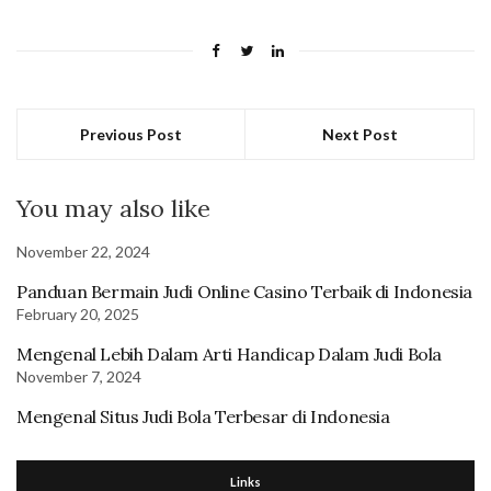
Previous Post
Next Post
You may also like
November 22, 2024
Panduan Bermain Judi Online Casino Terbaik di Indonesia
February 20, 2025
Mengenal Lebih Dalam Arti Handicap Dalam Judi Bola
November 7, 2024
Mengenal Situs Judi Bola Terbesar di Indonesia
Links