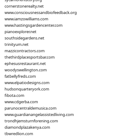
cornerstonerealty.net
www.consciousnessandbiofeedback.org
www.iamzowilliams.com
www.hastingsgardencenter.com
pianoexplorer.net
southsidegardens.net
trinityum.net
mazzicontractors.com
thethirdplacesportsbar.com
ephesusrestaurant.net
woodyswellington.com
fatbellyfreds.com
www.elpatiodesigns.com
hudsonquarteryork.com
fibota.com
www.cdgerba.com
parunocentraldemusica.com
www.guardianangelassistedliving.com
trondhjemsturnforening.com
diamondplazakenya.com
tbwredlion.com