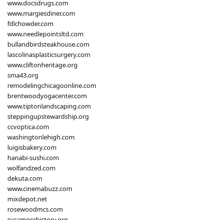
www.docsdrugs.com
www.margiesdiner.com
fdlchowder.com
www.needlepointsltd.com
bullandbirdsteakhouse.com
lascolinasplasticsurgery.com
www.cliftonheritage.org
sma43.org
remodelingchicagoonline.com
brentwoodyogacenter.com
www.tiptonlandscaping.com
steppingupstewardship.org
ccvoptica.com
washingtonlehigh.com
luigisbakery.com
hanabi-sushi.com
wolfandzed.com
dekuta.com
www.cinemabuzz.com
mixdepot.net
rosewoodmcs.com
sycamorehistory.org