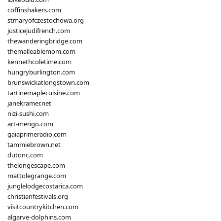
coffinshakers.com
stmaryofczestochowa.org
justicejudifrench.com
thewanderingbridge.com
themalleablemom.com
kennethcoletime.com
hungryburlington.com
brunswickatlongstown.com
tartinemaplecuisine.com
janekramer.net
nizi-sushi.com
art-mengo.com
gaiaprimeradio.com
tammiebrown.net
dutonc.com
thelongescape.com
mattolegrange.com
junglelodgecostarica.com
christianfestivals.org
visitcountrykitchen.com
algarve-dolphins.com