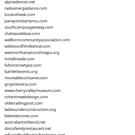
alpinedentist.net
radioenergiadance.com
kookotheek.com
panayiotislamprou.com
southcampusgateway.com
chateaudelisse.com
wellborncommunityassociation.com
wildwoodfilmfestival.com
westnorthamptonshirejpu.org
hotelbrasile.com
fultonstreetjazz.com
bartlettevents.org
moveablecontainer.com
grupolareina.com
www.cherryvalleymuseum.com
cotentinwebdesign.com
oldetradingpost.com
ladiesunderconstruction.org
bebeslectores.com
australiantimberoil.net
dinosfamilyrestaurant.net
infraredbuildingtechnologies.com