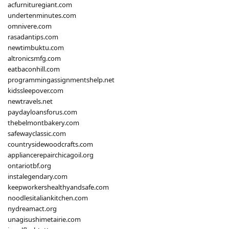
acfurnituregiant.com
undertenminutes.com
omnivere.com
rasadantips.com
newtimbuktu.com
altronicsmfg.com
eatbaconhill.com
programmingassignmentshelp.net
kidssleepover.com
newtravels.net
paydayloansforus.com
thebelmontbakery.com
safewayclassic.com
countrysidewoodcrafts.com
appliancerepairchicagoil.org
ontariotbf.org
instalegendary.com
keepworkershealthyandsafe.com
noodlesitaliankitchen.com
nydreamact.org
unagisushimetairie.com