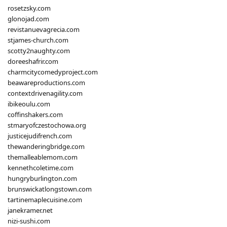
rosetzsky.com
glonojad.com
revistanuevagrecia.com
stjames-church.com
scotty2naughty.com
doreeshafrir.com
charmcitycomedyproject.com
beawareproductions.com
contextdrivenagility.com
ibikeoulu.com
coffinshakers.com
stmaryofczestochowa.org
justicejudifrench.com
thewanderingbridge.com
themalleablemom.com
kennethcoletime.com
hungryburlington.com
brunswickatlongstown.com
tartinemaplecuisine.com
janekramer.net
nizi-sushi.com