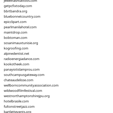
jewelflashtattoos.com
getpcfixtoday.com
bbrtbandra.org
bluebonnetcountry.com
epicclipart.com
pearlmanilahotel.com
maintdrop.com
bobtoman.com
sosanimauxtunisie.org
kogroofing.com
alpinedentist.net
radioenergiadance.com
kookotheek.com
panayiotislamprou.com
southcampusgateway.com
chateaudelisse.com
wellborncommunityassociation.com
wildwoodfilmfestival.com
westnorthamptonshirejpu.org
hotelbrasile.com
fultonstreetjazz.com
bartlettevents.org