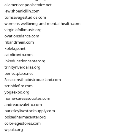
allamericanpoolservice.net
jewishpenicillin.com
tomsavagestudios.com
womens-wellbeing-and-mental-health.com
virginiafolkmusic.org
ovationsdance.com
ribandrhein.com
kolekcje.net
catolicanto.com
lbkeducationcenter.org
trinityriverdallas.org
perfectplace.net
3seasonsthaibistrooakland.com
scribblefire.com
yogaexpo.org
home-careassociates.com
andreacavaletto.com
parksleylivestocksupply.com
boisedharmacenter.org
color-agestores.com
wipala.org