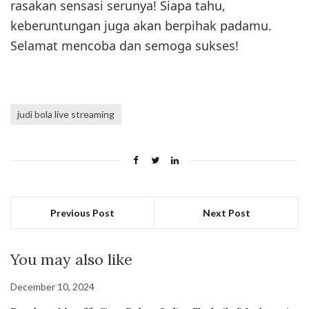
rasakan sensasi serunya! Siapa tahu,
keberuntungan juga akan berpihak padamu.
Selamat mencoba dan semoga sukses!
judi bola live streaming
Previous Post
Next Post
You may also like
December 10, 2024