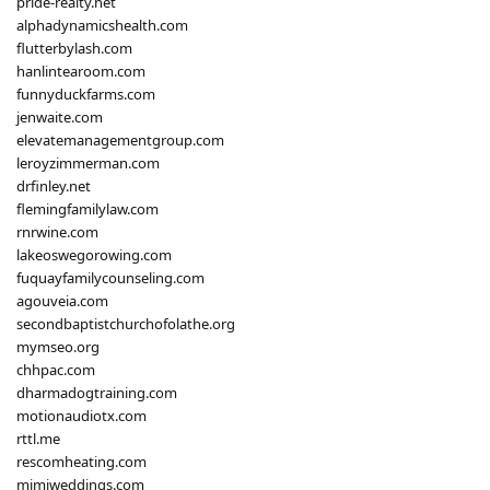
pride-realty.net
alphadynamicshealth.com
flutterbylash.com
hanlintearoom.com
funnyduckfarms.com
jenwaite.com
elevatemanagementgroup.com
leroyzimmerman.com
drfinley.net
flemingfamilylaw.com
rnrwine.com
lakeoswegorowing.com
fuquayfamilycounseling.com
agouveia.com
secondbaptistchurchofolathe.org
mymseo.org
chhpac.com
dharmadogtraining.com
motionaudiotx.com
rttl.me
rescomheating.com
mimiweddings.com