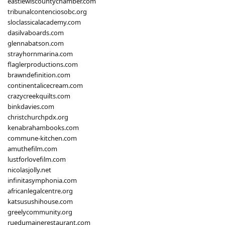
eastlewiscountychamber.com
tribunalcontenciosobc.org
sloclassicalacademy.com
dasilvaboards.com
glennabatson.com
strayhornmarina.com
flaglerproductions.com
brawndefinition.com
continentalicecream.com
crazycreekquilts.com
binkdavies.com
christchurchpdx.org
kenabrahambooks.com
commune-kitchen.com
amuthefilm.com
lustforlovefilm.com
nicolasjolly.net
infinitasymphonia.com
africanlegalcentre.org
katsusushihouse.com
greelycommunity.org
ruedumainerestaurant.com