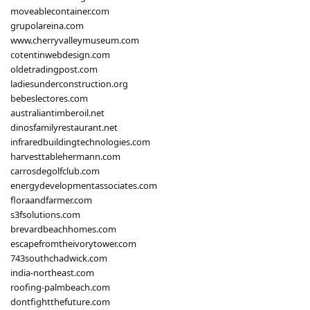
moveablecontainer.com
grupolareina.com
www.cherryvalleymuseum.com
cotentinwebdesign.com
oldetradingpost.com
ladiesunderconstruction.org
bebeslectores.com
australiantimberoil.net
dinosfamilyrestaurant.net
infraredbuildingtechnologies.com
harvesttablehermann.com
carrosdegolfclub.com
energydevelopmentassociates.com
floraandfarmer.com
s3fsolutions.com
brevardbeachhomes.com
escapefromtheivorytower.com
743southchadwick.com
india-northeast.com
roofing-palmbeach.com
dontfightthefuture.com