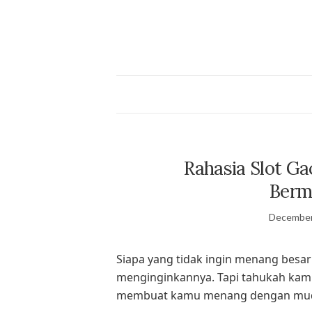
Rahasia Slot G
Berm
December
Siapa yang tidak ingin menang besar
menginginkannya. Tapi tahukah kamu
membuat kamu menang dengan mu