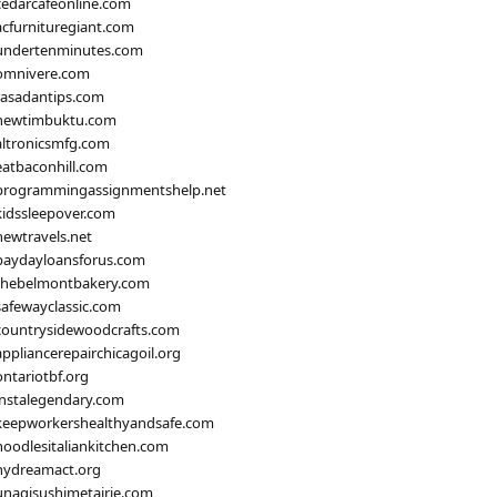
cedarcafeonline.com
acfurnituregiant.com
undertenminutes.com
omnivere.com
rasadantips.com
newtimbuktu.com
altronicsmfg.com
eatbaconhill.com
programmingassignmentshelp.net
kidssleepover.com
newtravels.net
paydayloansforus.com
thebelmontbakery.com
safewayclassic.com
countrysidewoodcrafts.com
appliancerepairchicagoil.org
ontariotbf.org
instalegendary.com
keepworkershealthyandsafe.com
noodlesitaliankitchen.com
nydreamact.org
unagisushimetairie.com