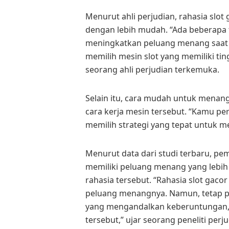
Menurut ahli perjudian, rahasia slo
dengan lebih mudah. “Ada beberapa 
meningkatkan peluang menang saat b
memilih mesin slot yang memiliki ti
seorang ahli perjudian terkemuka.
Selain itu, cara mudah untuk mena
cara kerja mesin tersebut. “Kamu p
memilih strategi yang tepat untuk
Menurut data dari studi terbaru, p
memiliki peluang menang yang lebih
rahasia tersebut. “Rahasia slot g
peluang menangnya. Namun, tetap pe
yang mengandalkan keberuntungan, j
tersebut,” ujar seorang peneliti perju