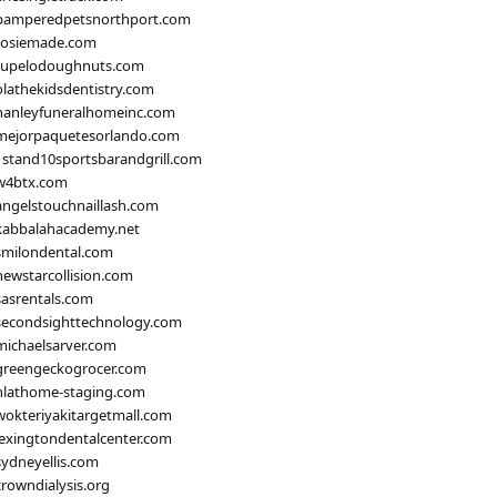
pamperedpetsnorthport.com
rosiemade.com
tupelodoughnuts.com
olathekidsdentistry.com
hanleyfuneralhomeinc.com
mejorpaquetesorlando.com
1stand10sportsbarandgrill.com
w4btx.com
angelstouchnaillash.com
kabbalahacademy.net
smilondental.com
newstarcollision.com
sasrentals.com
secondsighttechnology.com
michaelsarver.com
greengeckogrocer.com
hlathome-staging.com
wokteriyakitargetmall.com
lexingtondentalcenter.com
sydneyellis.com
crowndialysis.org