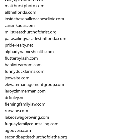
matthurstphoto.com
alltheflorida.com
insidebaseballcoachesclinic.com
carsinkauai.com
millstreetchurchofchrist.org
parasailingvacadestinflorida.com
pride-realty.net
alphadynamicshealth.com
flutterbylash.com
hanlintearoom.com
funnyduckfarms.com
jenwaite.com
elevatemanagementgroup.com
leroyzimmerman.com
drfinley.net
flemingfamilylaw.com
rnrwine.com
lakeoswegorowing.com
fuquayfamilycounseling.com
agouveia.com
secondbaptistchurchofolathe.org