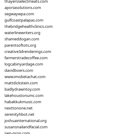
thayersselectmeats.com
aporiasolutions.com
segwaywpa.com
gulfcoastpalapas.com
thebridgehealthclinics.com
waterlinewriters.org
shameddogan.com
parentsoftots.org
creative3drenderings.com
farmerstradecoffee.com
logcabinyardage.com
davidboers.com
www.imobetachat.com
mattdickstein.com
badlydrawntoy.com
lakehoustonumc.com
habakkukmusic.com
nexttonone.net
serenityhbot.net
joshuainternational.org
susansnailandfacial.com
pen-prop.com