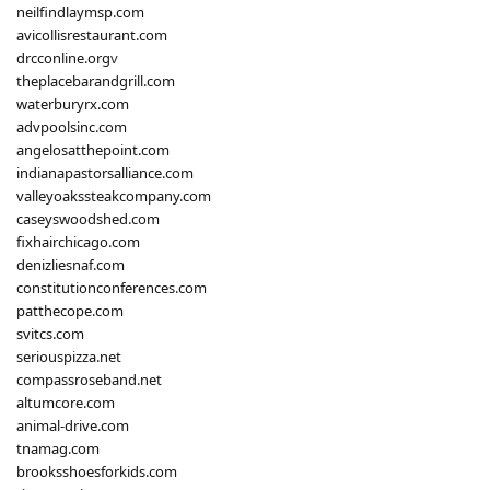
neilfindlaymsp.com
avicollisrestaurant.com
drcconline.org
v
theplacebarandgrill.com
waterburyrx.com
advpoolsinc.com
angelosatthepoint.com
indianapastorsalliance.com
valleyoakssteakcompany.com
caseyswoodshed.com
fixhairchicago.com
denizliesnaf.com
constitutionconferences.com
patthecope.com
svitcs.com
seriouspizza.net
compassroseband.net
altumcore.com
animal-drive.com
tnamag.com
brooksshoesforkids.com