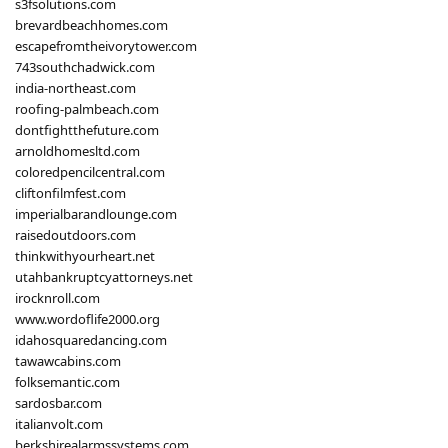
s3fsolutions.com
brevardbeachhomes.com
escapefromtheivorytower.com
743southchadwick.com
india-northeast.com
roofing-palmbeach.com
dontfightthefuture.com
arnoldhomesltd.com
coloredpencilcentral.com
cliftonfilmfest.com
imperialbarandlounge.com
raisedoutdoors.com
thinkwithyourheart.net
utahbankruptcyattorneys.net
irocknroll.com
www.wordoflife2000.org
idahosquaredancing.com
tawawcabins.com
folksemantic.com
sardosbar.com
italianvolt.com
berkshirealarmssystems.com