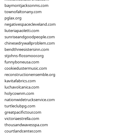
baymontjacksonms.com
townofaltonany.com
pglax.org
negativespacecleveland.com
liuteriapaoletti.com
sunriseandgoodpeople.com
chinesedrywallproblem.com
bendthreesistersinn.com
stjohns-flossmoor.org
funnyboneusa.com
cookiedustermusic.com
reconstructionensemble.org
kavitafabrics.com
luchavolcanica.com
holycownm.com
nationwidetruckservice.com
turtleclubpg.com
greatpacifictour.com
victoriaestrella.com
thousandwavesspa.com
courtlandcenter.com