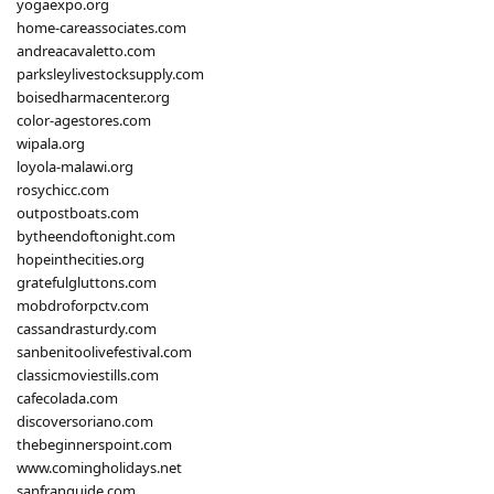
yogaexpo.org
home-careassociates.com
andreacavaletto.com
parksleylivestocksupply.com
boisedharmacenter.org
color-agestores.com
wipala.org
loyola-malawi.org
rosychicc.com
outpostboats.com
bytheendoftonight.com
hopeinthecities.org
gratefulgluttons.com
mobdroforpctv.com
cassandrasturdy.com
sanbenitoolivefestival.com
classicmoviestills.com
cafecolada.com
discoversoriano.com
thebeginnerspoint.com
www.comingholidays.net
sanfranguide.com