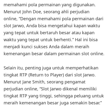
memahami pola permainan yang digunakan.
Menurut John Doe, seorang ahli perjudian
online, “Dengan memahami pola permainan dari
slot Jarwo, Anda bisa mengetahui kapan waktu
yang tepat untuk bertaruh besar atau kapan
waktu yang tepat untuk berhenti.” Hal ini bisa
menjadi kunci sukses Anda dalam meraih
kemenangan besar dalam permainan slot online.
Selain itu, penting juga untuk memperhatikan
tingkat RTP (Return to Player) dari slot Jarwo.
Menurut Jane Smith, seorang pengamat
perjudian online, “Slot Jarwo dikenal memiliki
tingkat RTP yang tinggi, sehingga peluang untuk
meraih kemenangan besar juga semakin besar.”