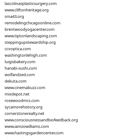
lascolinasplasticsurgery.com
www.cliftonheritage.org
sma43.org
remodelingchicagoonline.com
brentwoodyogacenter.com
www.tiptonlandscaping.com
steppingupstewardship.org
ccvoptica.com
washingtonlehigh.com
luigisbakery.com
hanabi-sushi.com
wolfandzed.com
dekuta.com
www.cinemabuzz.com
mixdepot.net
rosewoodmcs.com
sycamorehistory.org
cornerstonerealty.net
www.consciousnessandbiofeedback.org
www.iamzowilliams.com
www.hastingsgardencenter.com