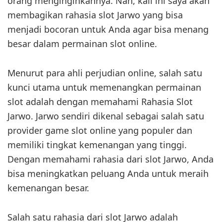
orang menginginkannya. Nah, kali ini saya akan
membagikan rahasia slot Jarwo yang bisa
menjadi bocoran untuk Anda agar bisa menang
besar dalam permainan slot online.
Menurut para ahli perjudian online, salah satu
kunci utama untuk memenangkan permainan
slot adalah dengan memahami Rahasia Slot
Jarwo. Jarwo sendiri dikenal sebagai salah satu
provider game slot online yang populer dan
memiliki tingkat kemenangan yang tinggi.
Dengan memahami rahasia dari slot Jarwo, Anda
bisa meningkatkan peluang Anda untuk meraih
kemenangan besar.
Salah satu rahasia dari slot Jarwo adalah