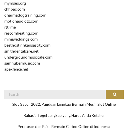
mymseo.org
chhpac.com
dharmadogtraining.com
motionaudiotx.com
rttl.me
rescomheating.com
mimiweddings.com
besthostinnkansascity.com
smithdentalcare.net
undergroundmusiccafe.com
samhubermusic.com
apexfence.net
Search
Search
for:
Slot Gacor 2022: Panduan Lengkap Bermain Mesin Slot Online
Rahasia Togel Lengkap yang Harus Anda Ketahui
Peraturan dan Etika Bermain Casino Online di Indonesia