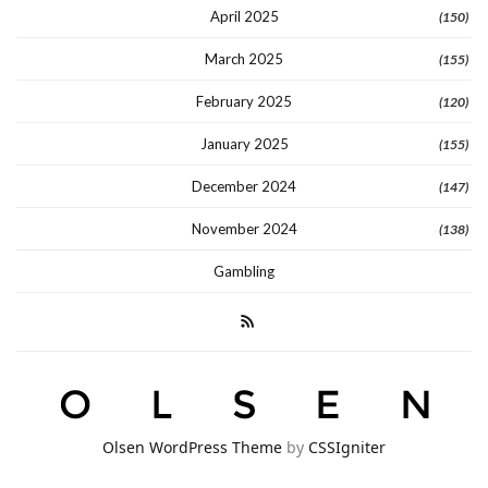
April 2025
(150)
March 2025
(155)
February 2025
(120)
January 2025
(155)
December 2024
(147)
November 2024
(138)
Gambling
Olsen WordPress Theme
by
CSSIgniter