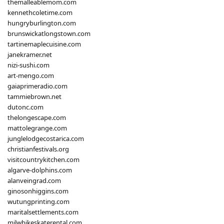
themalleablemom.com
kennethcoletime.com
hungryburlington.com
brunswickatlongstown.com
tartinemaplecuisine.com
janekramer.net
nizi-sushi.com
art-mengo.com
gaiaprimeradio.com
tammiebrown.net
dutonc.com
thelongescape.com
mattolegrange.com
junglelodgecostarica.com
christianfestivals.org
visitcountrykitchen.com
algarve-dolphins.com
alanveingrad.com
ginosonhiggins.com
wutungprinting.com
maritalsettlements.com
milwbikeskaterental.com