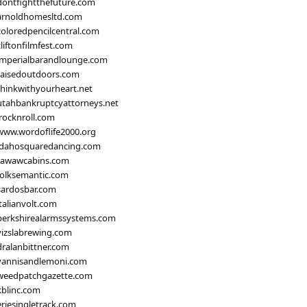
dontfightthefuture.com
arnoldhomesltd.com
coloredpencilcentral.com
cliftonfilmfest.com
imperialbarandlounge.com
raisedoutdoors.com
thinkwithyourheart.net
utahbankruptcyattorneys.net
irocknroll.com
www.wordoflife2000.org
idahosquaredancing.com
tawawcabins.com
folksemantic.com
sardosbar.com
italianvolt.com
berkshirealarmssystems.com
vizslabrewing.com
dralanbittner.com
yannisandlemoni.com
weedpatchgazette.com
kblinc.com
eriesingletrack.com