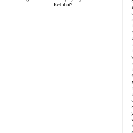
Ketahui?