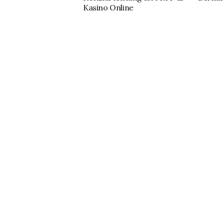
Kasino Online