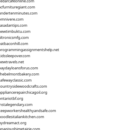
cedarcafeonline.com
acfurnituregiant.com
undertenminutes.com
omnivere.com
rasadantips.com
newtimbuktu.com
altronicsmfg.com
eatbaconhill.com
programmingassignmentshelp.net
kidssleepover.com
newtravels.net
paydayloansforus.com
thebelmontbakery.com
safewayclassic.com
countrysidewoodcrafts.com
appliancerepairchicagoil.org
ontariotbf.org
instalegendary.com
keepworkershealthyandsafe.com
noodlesitaliankitchen.com
nydreamact.org
unagisushimetairie.com