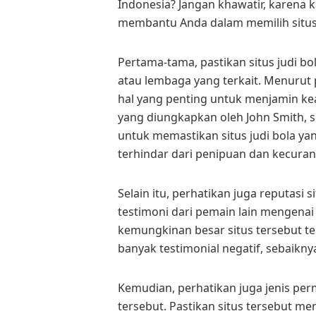
Indonesia? Jangan khawatir, karena 
membantu Anda dalam memilih situs 
Pertama-tama, pastikan situs judi bo
atau lembaga yang terkait. Menurut pa
hal yang penting untuk menjamin ke
yang diungkapkan oleh John Smith, se
untuk memastikan situs judi bola yan
terhindar dari penipuan dan kecuran
Selain itu, perhatikan juga reputasi s
testimoni dari pemain lain mengenai s
kemungkinan besar situs tersebut ter
banyak testimonial negatif, sebaiknya
Kemudian, perhatikan juga jenis perm
tersebut. Pastikan situs tersebut me