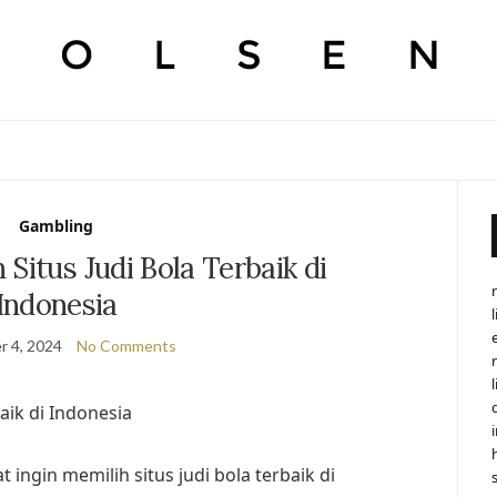
Gambling
Situs Judi Bola Terbaik di
Indonesia
 4, 2024
No Comments
aik di Indonesia
ngin memilih situs judi bola terbaik di