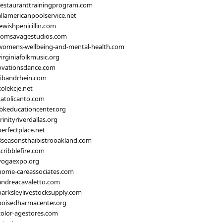
restauranttrainingprogram.com
allamericanpoolservice.net
jewishpenicillin.com
tomsavagestudios.com
womens-wellbeing-and-mental-health.com
virginiafolkmusic.org
ovationsdance.com
ribandrhein.com
kolekcje.net
catolicanto.com
lbkeducationcenter.org
trinityriverdallas.org
perfectplace.net
3seasonsthaibistrooakland.com
scribblefire.com
yogaexpo.org
home-careassociates.com
andreacavaletto.com
parksleylivestocksupply.com
boisedharmacenter.org
color-agestores.com