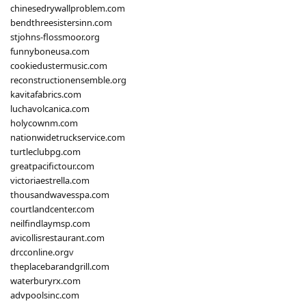
chinesedrywallproblem.com
bendthreesistersinn.com
stjohns-flossmoor.org
funnyboneusa.com
cookiedustermusic.com
reconstructionensemble.org
kavitafabrics.com
luchavolcanica.com
holycownm.com
nationwidetruckservice.com
turtleclubpg.com
greatpacifictour.com
victoriaestrella.com
thousandwavesspa.com
courtlandcenter.com
neilfindlaymsp.com
avicollisrestaurant.com
drcconline.org
v
theplacebarandgrill.com
waterburyrx.com
advpoolsinc.com