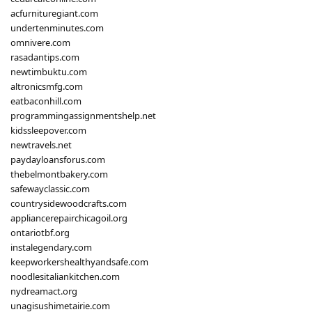
acfurnituregiant.com
undertenminutes.com
omnivere.com
rasadantips.com
newtimbuktu.com
altronicsmfg.com
eatbaconhill.com
programmingassignmentshelp.net
kidssleepover.com
newtravels.net
paydayloansforus.com
thebelmontbakery.com
safewayclassic.com
countrysidewoodcrafts.com
appliancerepairchicagoil.org
ontariotbf.org
instalegendary.com
keepworkershealthyandsafe.com
noodlesitaliankitchen.com
nydreamact.org
unagisushimetairie.com