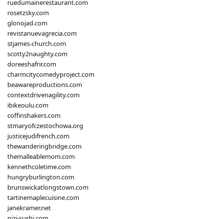
ruedumainerestaurant.com
rosetzsky.com
glonojad.com
revistanuevagrecia.com
stjames-church.com
scotty2naughty.com
doreeshafrir.com
charmcitycomedyproject.com
beawareproductions.com
contextdrivenagility.com
ibikeoulu.com
coffinshakers.com
stmaryofczestochowa.org
justicejudifrench.com
thewanderingbridge.com
themalleablemom.com
kennethcoletime.com
hungryburlington.com
brunswickatlongstown.com
tartinemaplecuisine.com
janekramer.net
nizi-sushi.com