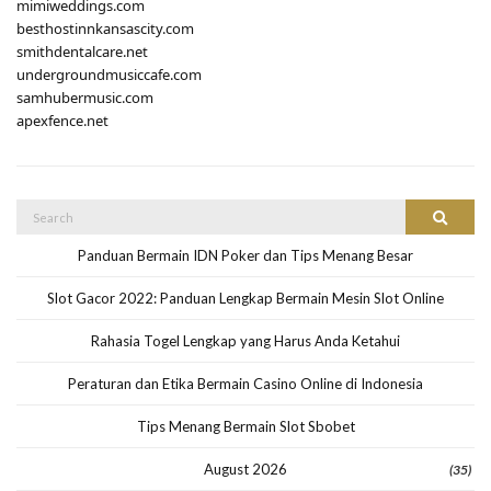
mimiweddings.com
besthostinnkansascity.com
smithdentalcare.net
undergroundmusiccafe.com
samhubermusic.com
apexfence.net
Search
Search
for:
Panduan Bermain IDN Poker dan Tips Menang Besar
Slot Gacor 2022: Panduan Lengkap Bermain Mesin Slot Online
Rahasia Togel Lengkap yang Harus Anda Ketahui
Peraturan dan Etika Bermain Casino Online di Indonesia
Tips Menang Bermain Slot Sbobet
August 2026
(35)