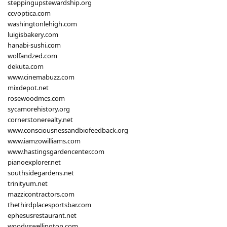
steppingupstewardship.org
ccvoptica.com
washingtonlehigh.com
luigisbakery.com
hanabi-sushi.com
wolfandzed.com
dekuta.com
www.cinemabuzz.com
mixdepot.net
rosewoodmcs.com
sycamorehistory.org
cornerstonerealty.net
www.consciousnessandbiofeedback.org
www.iamzowilliams.com
www.hastingsgardencenter.com
pianoexplorer.net
southsidegardens.net
trinityum.net
mazzicontractors.com
thethirdplacesportsbar.com
ephesusrestaurant.net
woodyswellington.com