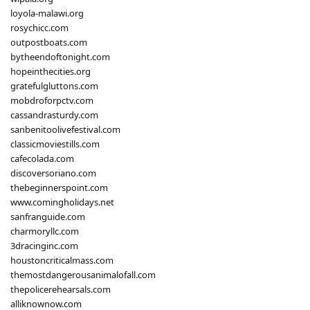
loyola-malawi.org
rosychicc.com
outpostboats.com
bytheendoftonight.com
hopeinthecities.org
gratefulgluttons.com
mobdroforpctv.com
cassandrasturdy.com
sanbenitoolivefestival.com
classicmoviestills.com
cafecolada.com
discoversoriano.com
thebeginnerspoint.com
www.comingholidays.net
sanfranguide.com
charmoryllc.com
3dracinginc.com
houstoncriticalmass.com
themostdangerousanimalofall.com
thepolicerehearsals.com
alliknownow.com