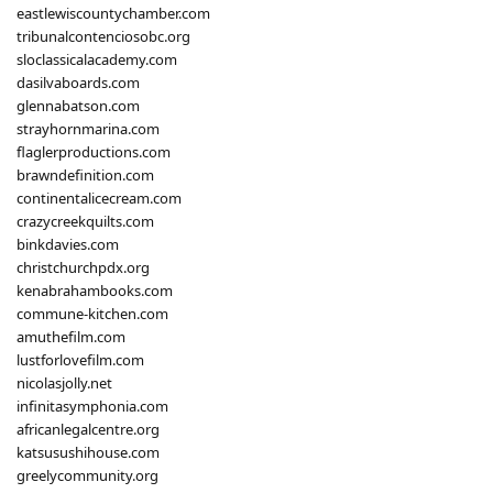
eastlewiscountychamber.com
tribunalcontenciosobc.org
sloclassicalacademy.com
dasilvaboards.com
glennabatson.com
strayhornmarina.com
flaglerproductions.com
brawndefinition.com
continentalicecream.com
crazycreekquilts.com
binkdavies.com
christchurchpdx.org
kenabrahambooks.com
commune-kitchen.com
amuthefilm.com
lustforlovefilm.com
nicolasjolly.net
infinitasymphonia.com
africanlegalcentre.org
katsusushihouse.com
greelycommunity.org