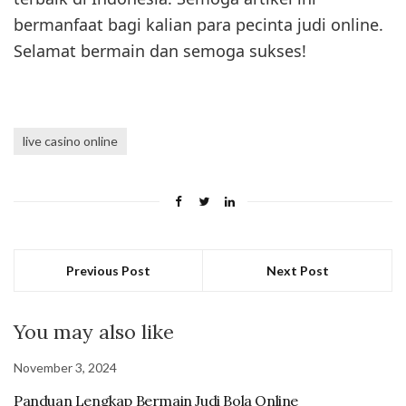
bermanfaat bagi kalian para pecinta judi online.
Selamat bermain dan semoga sukses!
live casino online
Previous Post
Next Post
You may also like
November 3, 2024
Panduan Lengkap Bermain Judi Bola Online