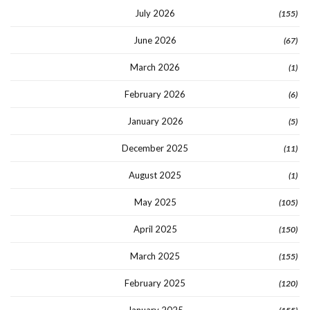
July 2026
(155)
June 2026
(67)
March 2026
(1)
February 2026
(6)
January 2026
(5)
December 2025
(11)
August 2025
(1)
May 2025
(105)
April 2025
(150)
March 2025
(155)
February 2025
(120)