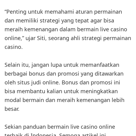
“Penting untuk memahami aturan permainan
dan memiliki strategi yang tepat agar bisa
meraih kemenangan dalam bermain live casino
online,” ujar Siti, seorang ahli strategi permainan
casino.
Selain itu, jangan lupa untuk memanfaatkan
berbagai bonus dan promosi yang ditawarkan
oleh situs judi online. Bonus dan promosi ini
bisa membantu kalian untuk meningkatkan
modal bermain dan meraih kemenangan lebih
besar.
Sekian panduan bermain live casino online
terbaik di Indonesia. Semoga artikel ini