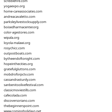
scribblefire.com
yogaexpo.org
home-careassociates.com
andreacavaletto.com
parksleylivestocksupply.com
boisedharmacenter.org
color-agestores.com
wipala.org
loyola-malawi.org
rosychicc.com
outpostboats.com
bytheendoftonight.com
hopeinthecities.org
gratefulgluttons.com
mobdroforpctv.com
cassandrasturdy.com
sanbenitoolivefestival.com
classicmoviestills.com
cafecolada.com
discoversoriano.com
thebeginnerspoint.com
www.comingholidays.net