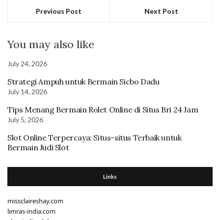
Previous Post
Next Post
You may also like
July 24, 2026
Strategi Ampuh untuk Bermain Sicbo Dadu
July 14, 2026
Tips Menang Bermain Rolet Online di Situs Bri 24 Jam
July 5, 2026
Slot Online Terpercaya: Situs-situs Terbaik untuk
Bermain Judi Slot
Links
missclaireshay.com
limras-india.com