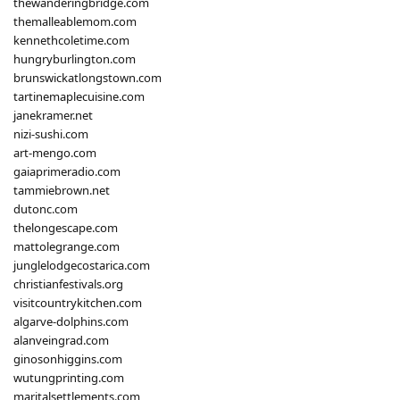
thewanderingbridge.com
themalleablemom.com
kennethcoletime.com
hungryburlington.com
brunswickatlongstown.com
tartinemaplecuisine.com
janekramer.net
nizi-sushi.com
art-mengo.com
gaiaprimeradio.com
tammiebrown.net
dutonc.com
thelongescape.com
mattolegrange.com
junglelodgecostarica.com
christianfestivals.org
visitcountrykitchen.com
algarve-dolphins.com
alanveingrad.com
ginosonhiggins.com
wutungprinting.com
maritalsettlements.com