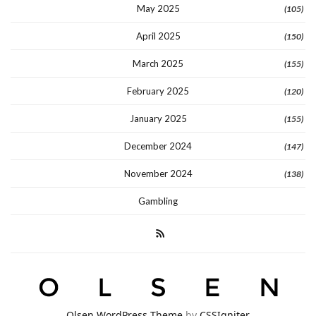
May 2025
(105)
April 2025
(150)
March 2025
(155)
February 2025
(120)
January 2025
(155)
December 2024
(147)
November 2024
(138)
Gambling
Olsen WordPress Theme
by
CSSIgniter