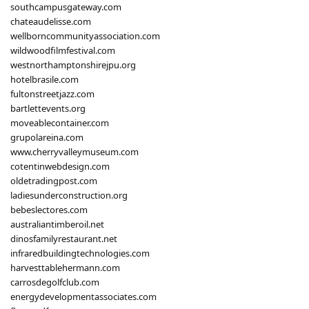
southcampusgateway.com
chateaudelisse.com
wellborncommunityassociation.com
wildwoodfilmfestival.com
westnorthamptonshirejpu.org
hotelbrasile.com
fultonstreetjazz.com
bartlettevents.org
moveablecontainer.com
grupolareina.com
www.cherryvalleymuseum.com
cotentinwebdesign.com
oldetradingpost.com
ladiesunderconstruction.org
bebeslectores.com
australiantimberoil.net
dinosfamilyrestaurant.net
infraredbuildingtechnologies.com
harvesttablehermann.com
carrosdegolfclub.com
energydevelopmentassociates.com