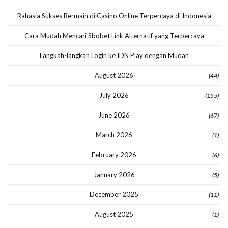
Rahasia Sukses Bermain di Casino Online Terpercaya di Indonesia
Cara Mudah Mencari Sbobet Link Alternatif yang Terpercaya
Langkah-langkah Login ke IDN Play dengan Mudah
August 2026
(44)
July 2026
(155)
June 2026
(67)
March 2026
(1)
February 2026
(6)
January 2026
(5)
December 2025
(11)
August 2025
(1)