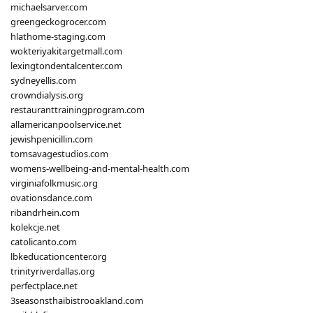
michaelsarver.com
greengeckogrocer.com
hlathome-staging.com
wokteriyakitargetmall.com
lexingtondentalcenter.com
sydneyellis.com
crowndialysis.org
restauranttrainingprogram.com
allamericanpoolservice.net
jewishpenicillin.com
tomsavagestudios.com
womens-wellbeing-and-mental-health.com
virginiafolkmusic.org
ovationsdance.com
ribandrhein.com
kolekcje.net
catolicanto.com
lbkeducationcenter.org
trinityriverdallas.org
perfectplace.net
3seasonsthaibistrooakland.com