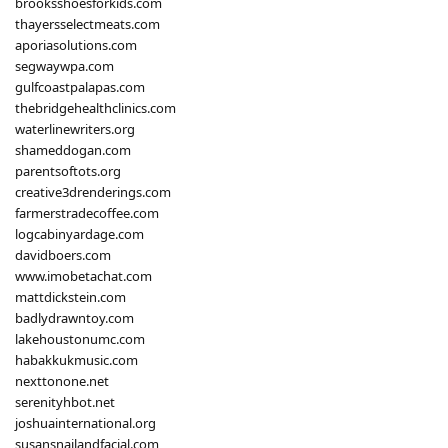
brooksshoesforkids.com
thayersselectmeats.com
aporiasolutions.com
segwaywpa.com
gulfcoastpalapas.com
thebridgehealthclinics.com
waterlinewriters.org
shameddogan.com
parentsoftots.org
creative3drenderings.com
farmerstradecoffee.com
logcabinyardage.com
davidboers.com
www.imobetachat.com
mattdickstein.com
badlydrawntoy.com
lakehoustonumc.com
habakkukmusic.com
nexttonone.net
serenityhbot.net
joshuainternational.org
susansnailandfacial.com