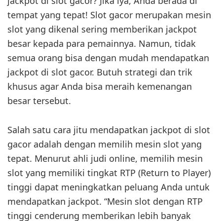
jackpot di slot gacor? Jika iya, Anda berada di
tempat yang tepat! Slot gacor merupakan mesin
slot yang dikenal sering memberikan jackpot
besar kepada para pemainnya. Namun, tidak
semua orang bisa dengan mudah mendapatkan
jackpot di slot gacor. Butuh strategi dan trik
khusus agar Anda bisa meraih kemenangan
besar tersebut.
Salah satu cara jitu mendapatkan jackpot di slot
gacor adalah dengan memilih mesin slot yang
tepat. Menurut ahli judi online, memilih mesin
slot yang memiliki tingkat RTP (Return to Player)
tinggi dapat meningkatkan peluang Anda untuk
mendapatkan jackpot. “Mesin slot dengan RTP
tinggi cenderung memberikan lebih banyak