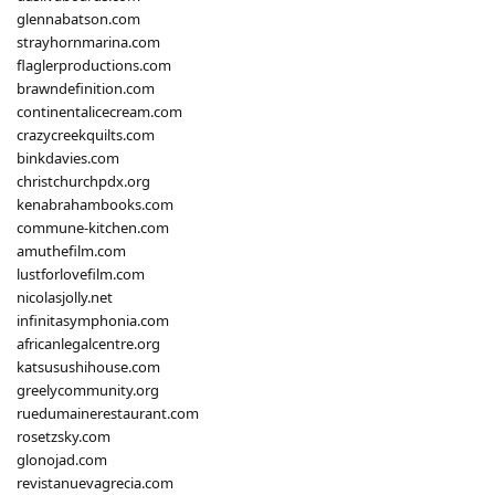
glennabatson.com
strayhornmarina.com
flaglerproductions.com
brawndefinition.com
continentalicecream.com
crazycreekquilts.com
binkdavies.com
christchurchpdx.org
kenabrahambooks.com
commune-kitchen.com
amuthefilm.com
lustforlovefilm.com
nicolasjolly.net
infinitasymphonia.com
africanlegalcentre.org
katsusushihouse.com
greelycommunity.org
ruedumainerestaurant.com
rosetzsky.com
glonojad.com
revistanuevagrecia.com