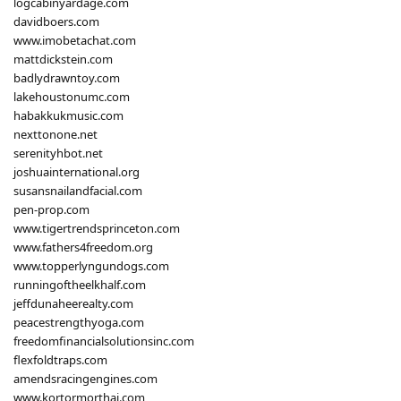
logcabinyardage.com
davidboers.com
www.imobetachat.com
mattdickstein.com
badlydrawntoy.com
lakehoustonumc.com
habakkukmusic.com
nexttonone.net
serenityhbot.net
joshuainternational.org
susansnailandfacial.com
pen-prop.com
www.tigertrendsprinceton.com
www.fathers4freedom.org
www.topperlyngundogs.com
runningoftheelkhalf.com
jeffdunaheerealty.com
peacestrengthyoga.com
freedomfinancialsolutionsinc.com
flexfoldtraps.com
amendsracingengines.com
www.kortormorthai.com