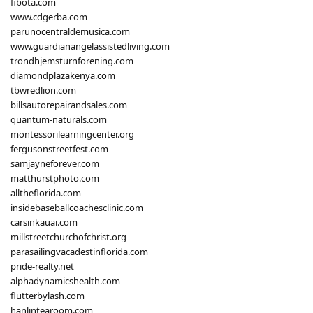
fibota.com
www.cdgerba.com
parunocentraldemusica.com
www.guardianangelassistedliving.com
trondhjemsturnforening.com
diamondplazakenya.com
tbwredlion.com
billsautorepairandsales.com
quantum-naturals.com
montessorilearningcenter.org
fergusonstreetfest.com
samjayneforever.com
matthurstphoto.com
alltheflorida.com
insidebaseballcoachesclinic.com
carsinkauai.com
millstreetchurchofchrist.org
parasailingvacadestinflorida.com
pride-realty.net
alphadynamicshealth.com
flutterbylash.com
hanlintearoom.com