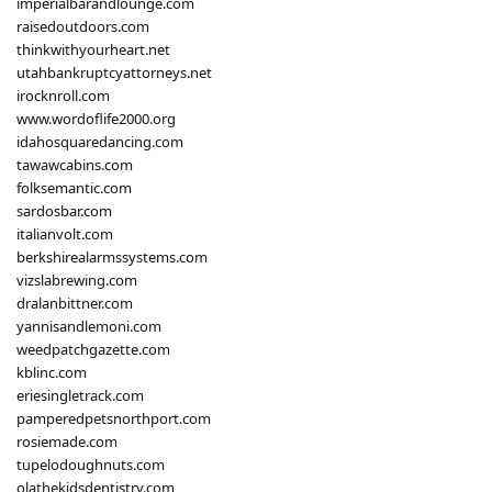
imperialbarandlounge.com
raisedoutdoors.com
thinkwithyourheart.net
utahbankruptcyattorneys.net
irocknroll.com
www.wordoflife2000.org
idahosquaredancing.com
tawawcabins.com
folksemantic.com
sardosbar.com
italianvolt.com
berkshirealarmssystems.com
vizslabrewing.com
dralanbittner.com
yannisandlemoni.com
weedpatchgazette.com
kblinc.com
eriesingletrack.com
pamperedpetsnorthport.com
rosiemade.com
tupelodoughnuts.com
olathekidsdentistry.com