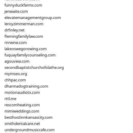
funnyduckfarms.com
jenwaite.com
elevatemanagementgroup.com
leroyzimmerman.com
drfinley.net
flemingfamilylaw.com
rnrwine.com
lakeoswegorowing.com
fuquayfamilycounseling.com
agouveia.com
secondbaptistchurchofolathe.org
mymseo.org
chhpac.com
dharmadogtraining.com
motionaudiotx.com
rttl.me
rescomheating.com
mimiweddings.com
besthostinnkansascity.com
smithdentalcare.net
undergroundmusiccafe.com