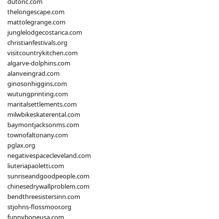
dutonc.com
thelongescape.com
mattolegrange.com
junglelodgecostarica.com
christianfestivals.org
visitcountrykitchen.com
algarve-dolphins.com
alanveingrad.com
ginosonhiggins.com
wutungprinting.com
maritalsettlements.com
milwbikeskaterental.com
baymontjacksonms.com
townofaltonany.com
pglax.org
negativespacecleveland.com
liuteriapaoletti.com
sunriseandgoodpeople.com
chinesedrywallproblem.com
bendthreesistersinn.com
stjohns-flossmoor.org
funnyboneusa.com