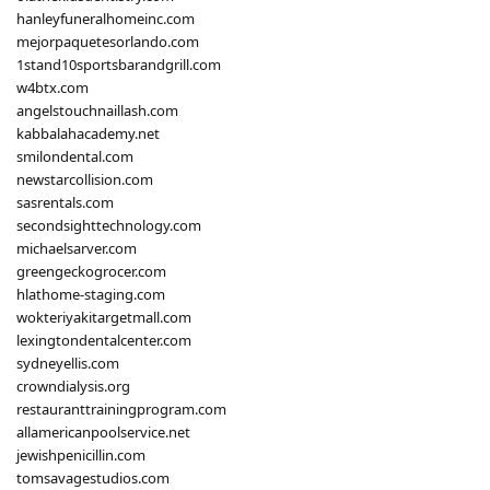
hanleyfuneralhomeinc.com
mejorpaquetesorlando.com
1stand10sportsbarandgrill.com
w4btx.com
angelstouchnaillash.com
kabbalahacademy.net
smilondental.com
newstarcollision.com
sasrentals.com
secondsighttechnology.com
michaelsarver.com
greengeckogrocer.com
hlathome-staging.com
wokteriyakitargetmall.com
lexingtondentalcenter.com
sydneyellis.com
crowndialysis.org
restauranttrainingprogram.com
allamericanpoolservice.net
jewishpenicillin.com
tomsavagestudios.com