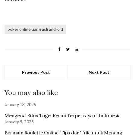
poker online uang asli android
Previous Post
Next Post
You may also like
January 13, 2025
Mengenal Situs Togel Resmi Terpercaya di Indonesia
January 9, 2025
Bermain Roulette Online: Tips dan Trik untuk Menang