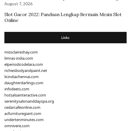
August 7, 2026
Slot Gacor 2022: Panduan Lengkap Bermain Mesin Slot
Online
Links
missclaireshay.com
limras-india.com
elperiodicodelara.com
richiesbodyandpaint.net
licindiachennai.com
daughterdarlings.com
infodeets.com
hotsalsainteractive.com
serenitysalonanddayspa.org
cedarcafeonline.com
acfurnituregiant.com
undertenminutes.com
omnivere.com