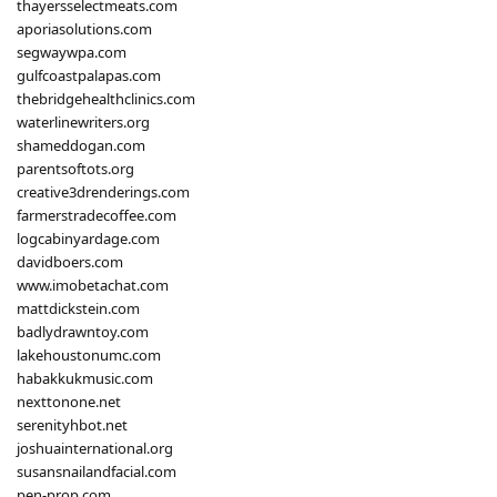
thayersselectmeats.com
aporiasolutions.com
segwaywpa.com
gulfcoastpalapas.com
thebridgehealthclinics.com
waterlinewriters.org
shameddogan.com
parentsoftots.org
creative3drenderings.com
farmerstradecoffee.com
logcabinyardage.com
davidboers.com
www.imobetachat.com
mattdickstein.com
badlydrawntoy.com
lakehoustonumc.com
habakkukmusic.com
nexttonone.net
serenityhbot.net
joshuainternational.org
susansnailandfacial.com
pen-prop.com