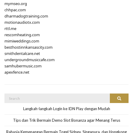
mymseo.org
chhpac.com
dharmadogtraining.com
motionaudiotx.com
rttl.me
rescomheating.com
mimiweddings.com
besthostinnkansascity.com
smithdentalcare.net
undergroundmusiccafe.com
samhubermusic.com
apexfence.net
Search
Search
for:
Langkah-langkah Login ke IDN Play dengan Mudah
Tips dan Trik Bermain Demo Slot Bonanza agar Menang Terus
Rahasia Kemenangan Bermain Togel Sidney, Singapura, dan Hongkong