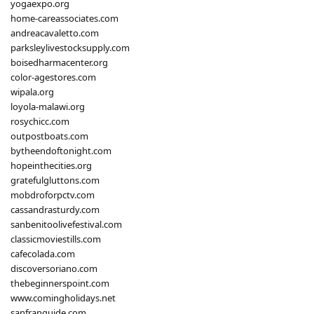
yogaexpo.org
home-careassociates.com
andreacavaletto.com
parksleylivestocksupply.com
boisedharmacenter.org
color-agestores.com
wipala.org
loyola-malawi.org
rosychicc.com
outpostboats.com
bytheendoftonight.com
hopeinthecities.org
gratefulgluttons.com
mobdroforpctv.com
cassandrasturdy.com
sanbenitoolivefestival.com
classicmoviestills.com
cafecolada.com
discoversoriano.com
thebeginnerspoint.com
www.comingholidays.net
sanfranguide.com