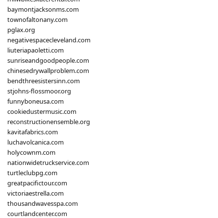
baymontjacksonms.com
townofaltonany.com
pglax.org
negativespacecleveland.com
liuteriapaoletti.com
sunriseandgoodpeople.com
chinesedrywallproblem.com
bendthreesistersinn.com
stjohns-flossmoor.org
funnyboneusa.com
cookiedustermusic.com
reconstructionensemble.org
kavitafabrics.com
luchavolcanica.com
holycownm.com
nationwidetruckservice.com
turtleclubpg.com
greatpacifictour.com
victoriaestrella.com
thousandwavesspa.com
courtlandcenter.com