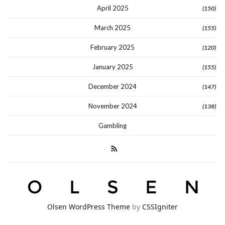
April 2025
(150)
March 2025
(155)
February 2025
(120)
January 2025
(155)
December 2024
(147)
November 2024
(138)
Gambling
Olsen WordPress Theme
by
CSSIgniter