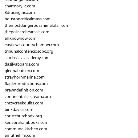
charmoryllc.com
3dracinginc.com
houstoncriticalmass.com
themostdangerousanimalofall.com
thepolicerehearsals.com
alliknownow.com
eastlewiscountychamber.com
tribunalcontenciosobc.org
sloclassicalacademy.com
dasilvaboards.com
glennabatson.com
strayhornmarina.com
flaglerproductions.com
brawndefinition.com
continentalicecream.com
crazycreekquilts.com
binkdavies.com
christchurchpdx.org
kenabrahambooks.com
commune-kitchen.com
amuthefilm.com