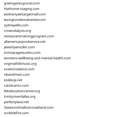
greengeckogrocer.com
hlathome-staging.com
wokteriyakitargetmall.com
lexingtondentalcenter.com
sydneyellis.com
crowndialysis.org
restauranttrainingprogram.com
allamericanpoolservice.net
jewishpenicillin.com
tomsavagestudios.com
womens-wellbeing-and-mental-health.com
virginiafolkmusic.org
ovationsdance.com
ribandrhein.com
kolekcje.net
catolicanto.com
lbkeducationcenter.org
trinityriverdallas.org
perfectplace.net
3seasonsthaibistrooakland.com
scribblefire.com