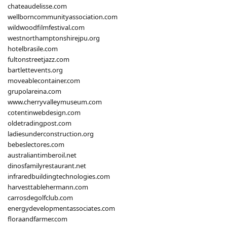
chateaudelisse.com
wellborncommunityassociation.com
wildwoodfilmfestival.com
westnorthamptonshirejpu.org
hotelbrasile.com
fultonstreetjazz.com
bartlettevents.org
moveablecontainer.com
grupolareina.com
www.cherryvalleymuseum.com
cotentinwebdesign.com
oldetradingpost.com
ladiesunderconstruction.org
bebeslectores.com
australiantimberoil.net
dinosfamilyrestaurant.net
infraredbuildingtechnologies.com
harvesttablehermann.com
carrosdegolfclub.com
energydevelopmentassociates.com
floraandfarmer.com