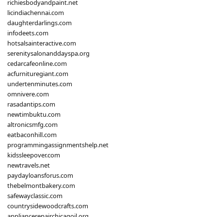
richiesbodyandpaint.net
licindiachennai.com
daughterdarlings.com
infodeets.com
hotsalsainteractive.com
serenitysalonanddayspa.org
cedarcafeonline.com
acfurnituregiant.com
undertenminutes.com
omnivere.com
rasadantips.com
newtimbuktu.com
altronicsmfg.com
eatbaconhill.com
programmingassignmentshelp.net
kidssleepover.com
newtravels.net
paydayloansforus.com
thebelmontbakery.com
safewayclassic.com
countrysidewoodcrafts.com
appliancerepairchicagoil.org