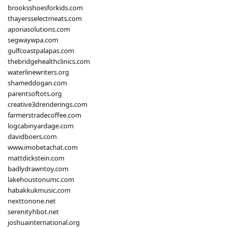
brooksshoesforkids.com
thayersselectmeats.com
aporiasolutions.com
segwaywpa.com
gulfcoastpalapas.com
thebridgehealthclinics.com
waterlinewriters.org
shameddogan.com
parentsoftots.org
creative3drenderings.com
farmerstradecoffee.com
logcabinyardage.com
davidboers.com
www.imobetachat.com
mattdickstein.com
badlydrawntoy.com
lakehoustonumc.com
habakkukmusic.com
nexttonone.net
serenityhbot.net
joshuainternational.org