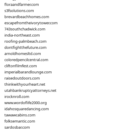
floraandfarmer.com
s3fsolutions.com
brevardbeachhomes.com
escapefromtheivorytower.com
743southchadwick.com
india-northeast.com
roofing-palmbeach.com
dontfightthefuture.com
arnoldhomesltd.com
coloredpencilcentral.com
cliftonfilmfest.com
imperialbarandlounge.com
raisedoutdoors.com
thinkwithyourheart.net
utahbankruptcyattorneys.net
irocknroll.com
www.wordoflife2000.org
idahosquaredancing.com
tawawcabins.com
folksemantic.com
sardosbar.com