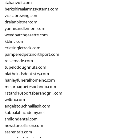
italianvolt.com
berkshirealarmssystems.com
vizslabrewing.com
dralanbittner.com
yannisandlemoni.com
weedpatchgazette.com
kblinc.com
eriesingletrack.com
pamperedpetsnorthport.com
rosiemade.com
tupelodoughnuts.com
olathekidsdentistry.com
hanleyfuneralhomeinc.com
mejorpaquetesorlando.com
1stand10sportsbarandgrill.com
w4btx.com
angelstouchnaillash.com
kabbalahacademy.net
smilondental.com
newstarcollision.com
sasrentals.com