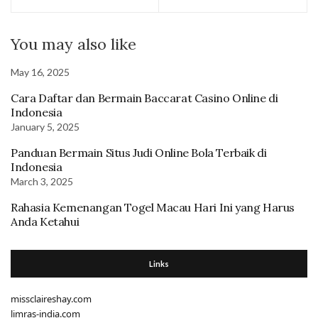
You may also like
May 16, 2025
Cara Daftar dan Bermain Baccarat Casino Online di
Indonesia
January 5, 2025
Panduan Bermain Situs Judi Online Bola Terbaik di
Indonesia
March 3, 2025
Rahasia Kemenangan Togel Macau Hari Ini yang Harus
Anda Ketahui
Links
missclaireshay.com
limras-india.com