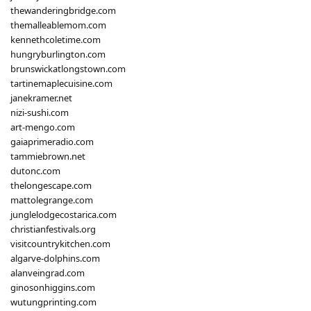
thewanderingbridge.com
themalleablemom.com
kennethcoletime.com
hungryburlington.com
brunswickatlongstown.com
tartinemaplecuisine.com
janekramer.net
nizi-sushi.com
art-mengo.com
gaiaprimeradio.com
tammiebrown.net
dutonc.com
thelongescape.com
mattolegrange.com
junglelodgecostarica.com
christianfestivals.org
visitcountrykitchen.com
algarve-dolphins.com
alanveingrad.com
ginosonhiggins.com
wutungprinting.com