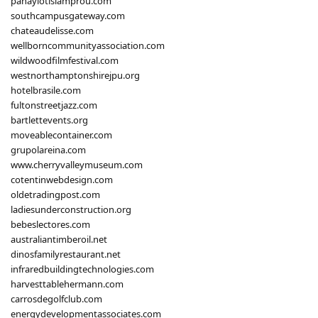
panayiotislamprou.com
southcampusgateway.com
chateaudelisse.com
wellborncommunityassociation.com
wildwoodfilmfestival.com
westnorthamptonshirejpu.org
hotelbrasile.com
fultonstreetjazz.com
bartlettevents.org
moveablecontainer.com
grupolareina.com
www.cherryvalleymuseum.com
cotentinwebdesign.com
oldetradingpost.com
ladiesunderconstruction.org
bebeslectores.com
australiantimberoil.net
dinosfamilyrestaurant.net
infraredbuildingtechnologies.com
harvesttablehermann.com
carrosdegolfclub.com
energydevelopmentassociates.com