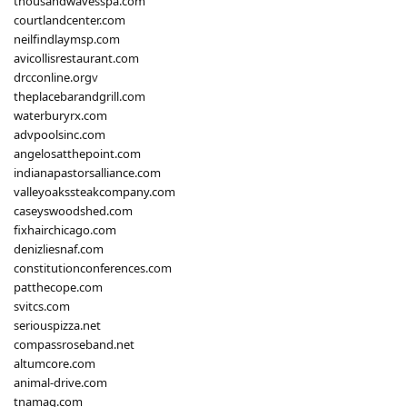
thousandwavesspa.com
courtlandcenter.com
neilfindlaymsp.com
avicollisrestaurant.com
drcconline.org
v
theplacebarandgrill.com
waterburyrx.com
advpoolsinc.com
angelosatthepoint.com
indianapastorsalliance.com
valleyoakssteakcompany.com
caseyswoodshed.com
fixhairchicago.com
denizliesnaf.com
constitutionconferences.com
patthecope.com
svitcs.com
seriouspizza.net
compassroseband.net
altumcore.com
animal-drive.com
tnamag.com