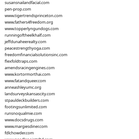
susansnailandfacial.com
pen-prop.com
www.tigertrendsprinceton.com
www.fathers4freedom.org
www.topperlyngundogs.com
runningoftheelkhalf.com
jeffdunaheerealty.com
peacestrengthyoga.com
freedomfinancialsolutionsinc.com
flexfoldtraps.com
amendsracingengines.com
www.kortormorthai.com
www.fatandqueer.com
anneashleyumc.org
landsurveyskansascity.com
stpauldeckbuilders.com
footingsunlimited.com
runsnoqualmie.com
www.docsdrugs.com
www.margiesdiner.com
fdlchowder.com