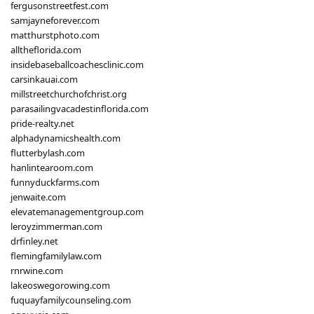
fergusonstreetfest.com
samjayneforever.com
matthurstphoto.com
alltheflorida.com
insidebaseballcoachesclinic.com
carsinkauai.com
millstreetchurchofchrist.org
parasailingvacadestinflorida.com
pride-realty.net
alphadynamicshealth.com
flutterbylash.com
hanlintearoom.com
funnyduckfarms.com
jenwaite.com
elevatemanagementgroup.com
leroyzimmerman.com
drfinley.net
flemingfamilylaw.com
rnrwine.com
lakeoswegorowing.com
fuquayfamilycounseling.com