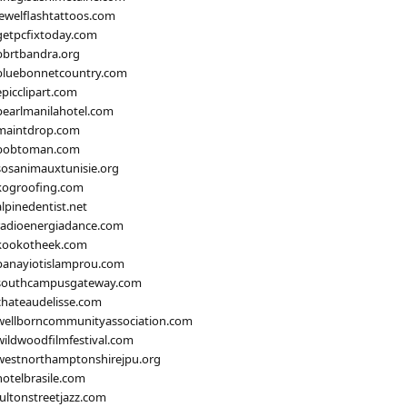
jewelflashtattoos.com
getpcfixtoday.com
bbrtbandra.org
bluebonnetcountry.com
epicclipart.com
pearlmanilahotel.com
maintdrop.com
bobtoman.com
sosanimauxtunisie.org
kogroofing.com
alpinedentist.net
radioenergiadance.com
kookotheek.com
panayiotislamprou.com
southcampusgateway.com
chateaudelisse.com
wellborncommunityassociation.com
wildwoodfilmfestival.com
westnorthamptonshirejpu.org
hotelbrasile.com
fultonstreetjazz.com