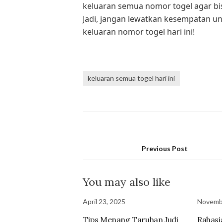
keluaran semua nomor togel agar bi
Jadi, jangan lewatkan kesempatan u
keluaran nomor togel hari ini!
keluaran semua togel hari ini
Previous Post
You may also like
April 23, 2025
Novemb
Tips Menang Taruhan Judi
Rahasi