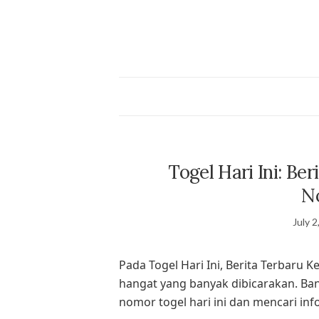
Togel Hari Ini: Be
N
July 2
Pada Togel Hari Ini, Berita Terbaru 
hangat yang banyak dibicarakan. Ba
nomor togel hari ini dan mencari inf