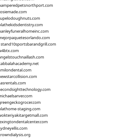
pamperedpetsnorthport.com
rosiemade.com
tupelodoughnuts.com
olathekidsdentistry.com
hanleyfuneralhomeinc.com
mejorpaquetesorlando.com
1stand10sportsbarandgrill.com
w4btx.com
angelstouchnaillash.com
kabbalahacademy.net
smilondental.com
newstarcollision.com
sasrentals.com
secondsighttechnology.com
michaelsarver.com
greengeckogrocer.com
hlathome-staging.com
wokteriyakitargetmall.com
lexingtondentalcenter.com
sydneyellis.com
crowndialysis.org