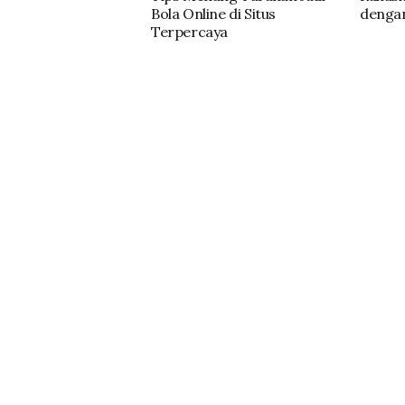
Bola Online di Situs
dengan
Terpercaya