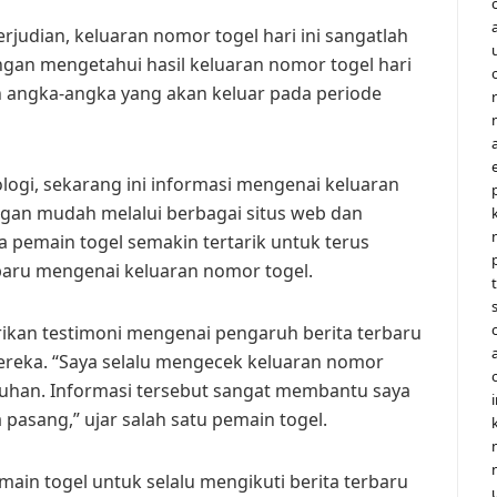
rjudian, keluaran nomor togel hari ini sangatlah
ngan mengetahui hasil keluaran nomor togel hari
n angka-angka yang akan keluar pada periode
ogi, sekarang ini informasi mengenai keluaran
engan mudah melalui berbagai situs web dan
a pemain togel semakin tertarik untuk terus
baru mengenai keluaran nomor togel.
kan testimoni mengenai pengaruh berita terbaru
reka. “Saya selalu mengecek keluaran nomor
ruhan. Informasi tersebut sangat membantu saya
pasang,” ujar salah satu pemain togel.
main togel untuk selalu mengikuti berita terbaru