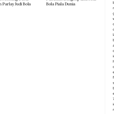
 Parlay Judi Bola
Bola Piala Dunia