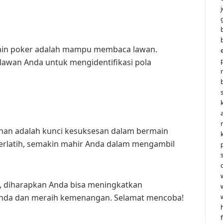
main poker adalah mampu membaca lawan.
 lawan Anda untuk mengidentifikasi pola
atihan adalah kunci kesuksesan dalam bermain
berlatih, semakin mahir Anda dalam mengambil
s, diharapkan Anda bisa meningkatkan
nda dan meraih kemenangan. Selamat mencoba!