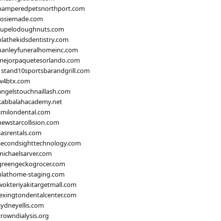
pamperedpetsnorthport.com
rosiemade.com
tupelodoughnuts.com
olathekidsdentistry.com
hanleyfuneralhomeinc.com
mejorpaquetesorlando.com
1stand10sportsbarandgrill.com
w4btx.com
angelstouchnaillash.com
kabbalahacademy.net
smilondental.com
newstarcollision.com
sasrentals.com
secondsighttechnology.com
michaelsarver.com
greengeckogrocer.com
hlathome-staging.com
wokteriyakitargetmall.com
lexingtondentalcenter.com
sydneyellis.com
crowndialysis.org