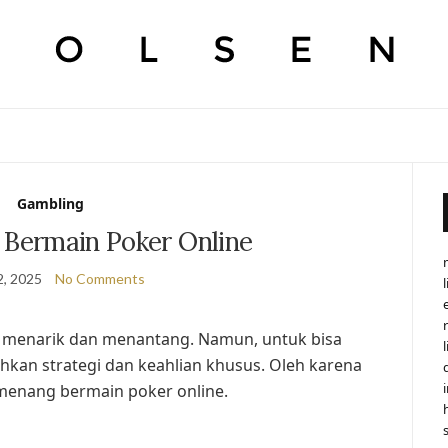
Gambling
 Bermain Poker Online
2, 2025
No Comments
g menarik dan menantang. Namun, untuk bisa
hkan strategi dan keahlian khusus. Oleh karena
s menang bermain poker online.