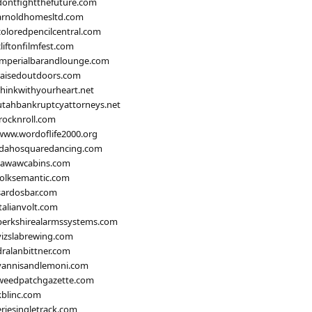
dontfightthefuture.com
arnoldhomesltd.com
coloredpencilcentral.com
cliftonfilmfest.com
imperialbarandlounge.com
raisedoutdoors.com
thinkwithyourheart.net
utahbankruptcyattorneys.net
irocknroll.com
www.wordoflife2000.org
idahosquaredancing.com
tawawcabins.com
folksemantic.com
sardosbar.com
italianvolt.com
berkshirealarmssystems.com
vizslabrewing.com
dralanbittner.com
yannisandlemoni.com
weedpatchgazette.com
kblinc.com
eriesingletrack.com