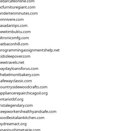
cedarcafeonline.com
acfurnituregiant.com
undertenminutes.com
omnivere.com
rasadantips.com
newtimbuktu.com
altronicsmfg.com
eatbaconhill.com
programmingassignmentshelp.net
kidssleepover.com
newtravels.net
paydayloansforus.com
thebelmontbakery.com
safewayclassic.com
countrysidewoodcrafts.com
appliancerepairchicagoil.org
ontariotbf.org
instalegendary.com
keepworkershealthyandsafe.com
noodlesitaliankitchen.com
nydreamact.org
unagisushimetairie.com