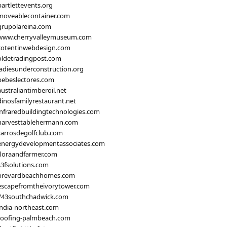
bartlettevents.org
moveablecontainer.com
grupolareina.com
www.cherryvalleymuseum.com
cotentinwebdesign.com
oldetradingpost.com
ladiesunderconstruction.org
bebeslectores.com
australiantimberoil.net
dinosfamilyrestaurant.net
infraredbuildingtechnologies.com
harvesttablehermann.com
carrosdegolfclub.com
energydevelopmentassociates.com
floraandfarmer.com
s3fsolutions.com
brevardbeachhomes.com
escapefromtheivorytower.com
743southchadwick.com
india-northeast.com
roofing-palmbeach.com