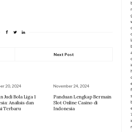
Next Post
er 20, 2024
November 24, 2024
n Judi Bola Liga 1
Panduan Lengkap Bermain
sia: Analisis dan
Slot Online Casino di
si Terbaru
Indonesia