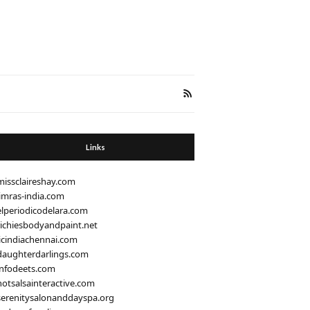
Links
missclaireshay.com
limras-india.com
elperiodicodelara.com
richiesbodyandpaint.net
licindiachennai.com
daughterdarlings.com
infodeets.com
hotsalsainteractive.com
serenitysalonanddayspa.org