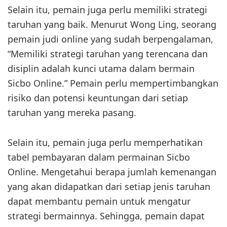
Selain itu, pemain juga perlu memiliki strategi
taruhan yang baik. Menurut Wong Ling, seorang
pemain judi online yang sudah berpengalaman,
“Memiliki strategi taruhan yang terencana dan
disiplin adalah kunci utama dalam bermain
Sicbo Online.” Pemain perlu mempertimbangkan
risiko dan potensi keuntungan dari setiap
taruhan yang mereka pasang.
Selain itu, pemain juga perlu memperhatikan
tabel pembayaran dalam permainan Sicbo
Online. Mengetahui berapa jumlah kemenangan
yang akan didapatkan dari setiap jenis taruhan
dapat membantu pemain untuk mengatur
strategi bermainnya. Sehingga, pemain dapat