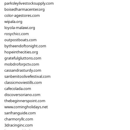
parksleylivestocksupply.com
boisedharmacenter.org
color-agestores.com
wipala.org
loyola-malawi.org
rosychicc.com
outpostboats.com
bytheendoftonight.com
hopeinthecities.org
gratefulgluttons.com
mobdroforpctv.com
cassandrasturdy.com
sanbenitoolivefestival.com
classicmoviestills.com
cafecolada.com
discoversoriano.com
thebeginnerspoint.com
www.comingholidays.net
sanfranguide.com
charmoryllc.com
3dracinginc.com