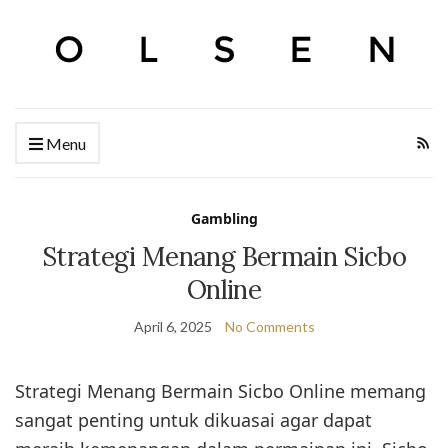
Menu
Gambling
Strategi Menang Bermain Sicbo
Online
April 6, 2025
No Comments
Strategi Menang Bermain Sicbo Online memang
sangat penting untuk dikuasai agar dapat