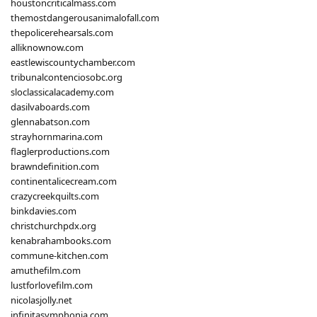
houstoncriticalmass.com
themostdangerousanimalofall.com
thepolicerehearsals.com
alliknownow.com
eastlewiscountychamber.com
tribunalcontenciosobc.org
sloclassicalacademy.com
dasilvaboards.com
glennabatson.com
strayhornmarina.com
flaglerproductions.com
brawndefinition.com
continentalicecream.com
crazycreekquilts.com
binkdavies.com
christchurchpdx.org
kenabrahambooks.com
commune-kitchen.com
amuthefilm.com
lustforlovefilm.com
nicolasjolly.net
infinitasymphonia.com