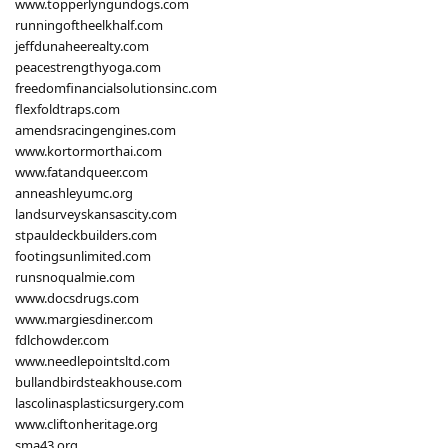
www.topperlyngundogs.com
runningoftheelkhalf.com
jeffdunaheerealty.com
peacestrengthyoga.com
freedomfinancialsolutionsinc.com
flexfoldtraps.com
amendsracingengines.com
www.kortormorthai.com
www.fatandqueer.com
anneashleyumc.org
landsurveyskansascity.com
stpauldeckbuilders.com
footingsunlimited.com
runsnoqualmie.com
www.docsdrugs.com
www.margiesdiner.com
fdlchowder.com
www.needlepointsltd.com
bullandbirdsteakhouse.com
lascolinasplasticsurgery.com
www.cliftonheritage.org
sma43.org