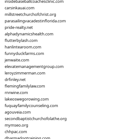
insidebaseballcoachesclinic.com
carsinkauai.com
millstreetchurchofchrist.org
parasailingvacadestinflorida.com
pride-realty.net
alphadynamicshealth.com
flutterbylash.com
hanlintearoom.com
funnyduckfarms.com
jenwaite.com
elevatemanagementgroup.com
leroyzimmerman.com
drfinley.net
flemingfamilylaw.com
rnrwine.com
lakeoswegorowing.com
fuquayfamilycounseling.com
agouveia.com
secondbaptistchurchofolathe.org
mymseo.org
chhpac.com
dharmadogtraining.com