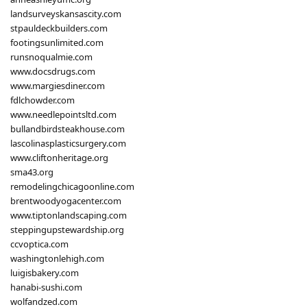
landsurveyskansascity.com
stpauldeckbuilders.com
footingsunlimited.com
runsnoqualmie.com
www.docsdrugs.com
www.margiesdiner.com
fdlchowder.com
www.needlepointsltd.com
bullandbirdsteakhouse.com
lascolinasplasticsurgery.com
www.cliftonheritage.org
sma43.org
remodelingchicagoonline.com
brentwoodyogacenter.com
www.tiptonlandscaping.com
steppingupstewardship.org
ccvoptica.com
washingtonlehigh.com
luigisbakery.com
hanabi-sushi.com
wolfandzed.com