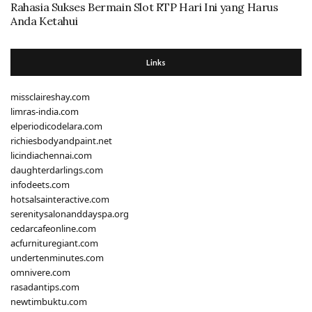
Rahasia Sukses Bermain Slot RTP Hari Ini yang Harus
Anda Ketahui
Links
missclaireshay.com
limras-india.com
elperiodicodelara.com
richiesbodyandpaint.net
licindiachennai.com
daughterdarlings.com
infodeets.com
hotsalsainteractive.com
serenitysalonanddayspa.org
cedarcafeonline.com
acfurnituregiant.com
undertenminutes.com
omnivere.com
rasadantips.com
newtimbuktu.com