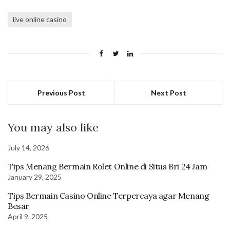
live online casino
Previous Post
Next Post
You may also like
July 14, 2026
Tips Menang Bermain Rolet Online di Situs Bri 24 Jam
January 29, 2025
Tips Bermain Casino Online Terpercaya agar Menang
Besar
April 9, 2025