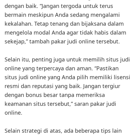
dengan baik. “Jangan tergoda untuk terus
bermain meskipun Anda sedang mengalami
kekalahan. Tetap tenang dan bijaksana dalam
mengelola modal Anda agar tidak habis dalam
sekejap,” tambah pakar judi online tersebut.
Selain itu, penting juga untuk memilih situs judi
online yang terpercaya dan aman. “Pastikan
situs judi online yang Anda pilih memiliki lisensi
resmi dan reputasi yang baik. Jangan tergiur
dengan bonus besar tanpa memeriksa
keamanan situs tersebut,” saran pakar judi
online.
Selain strategi di atas, ada beberapa tips lain