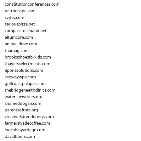
constitutionconferences.com
patthecope.com
svitcs.com
seriouspizza.net
compassroseband.net
altumcore.com
animal-drive.com
tnamag.com
brooksshoesforkids.com
thayersselectmeats.com
aporiasolutions.com
segwaywpa.com
gulfcoastpalapas.com
thebridgehealthclinics.com
waterlinewriters.org
shameddogan.com
parentsoftots.org
creative3drenderings.com
farmerstradecoffee.com
logcabinyardage.com
davidboers.com