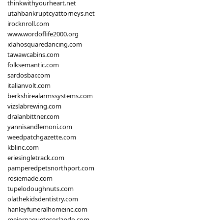
thinkwithyourheart.net
utahbankruptcyattorneys.net
irocknroll.com
www.wordoflife2000.org
idahosquaredancing.com
tawawcabins.com
folksemantic.com
sardosbar.com
italianvolt.com
berkshirealarmssystems.com
vizslabrewing.com
dralanbittner.com
yannisandlemoni.com
weedpatchgazette.com
kblinc.com
eriesingletrack.com
pamperedpetsnorthport.com
rosiemade.com
tupelodoughnuts.com
olathekidsdentistry.com
hanleyfuneralhomeinc.com
mejorpaquetesorlando.com