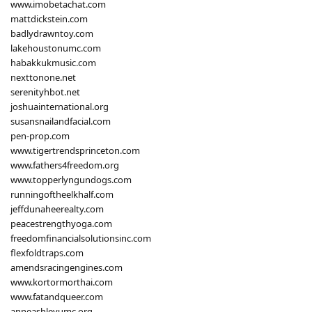
www.imobetachat.com
mattdickstein.com
badlydrawntoy.com
lakehoustonumc.com
habakkukmusic.com
nexttonone.net
serenityhbot.net
joshuainternational.org
susansnailandfacial.com
pen-prop.com
www.tigertrendsprinceton.com
www.fathers4freedom.org
www.topperlyngundogs.com
runningoftheelkhalf.com
jeffdunaheerealty.com
peacestrengthyoga.com
freedomfinancialsolutionsinc.com
flexfoldtraps.com
amendsracingengines.com
www.kortormorthai.com
www.fatandqueer.com
anneashleyumc.org