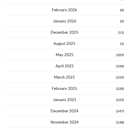
February 2026
(6)
January 2026
(5)
December 2025
(11)
August 2025
(1)
May 2025
(105)
April 2025
(150)
March 2025
(155)
February 2025
(120)
January 2025
(155)
December 2024
(147)
November 2024
(138)