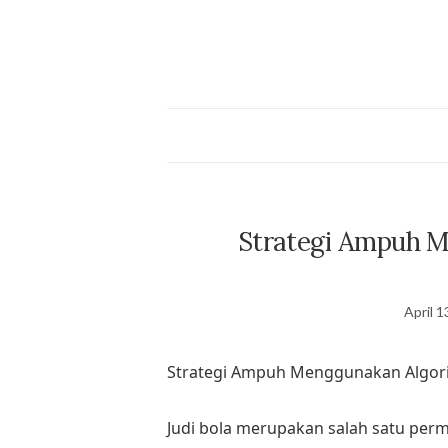
Strategi Ampuh M
April 1
Strategi Ampuh Menggunakan Algori
Judi bola merupakan salah satu perm