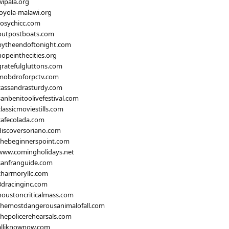
wipala.org
loyola-malawi.org
rosychicc.com
outpostboats.com
bytheendoftonight.com
hopeinthecities.org
gratefulgluttons.com
mobdroforpctv.com
cassandrasturdy.com
sanbenitoolivefestival.com
classicmoviestills.com
cafecolada.com
discoversoriano.com
thebeginnerspoint.com
www.comingholidays.net
sanfranguide.com
charmoryllc.com
3dracinginc.com
houstoncriticalmass.com
themostdangerousanimalofall.com
thepolicerehearsals.com
alliknownow.com