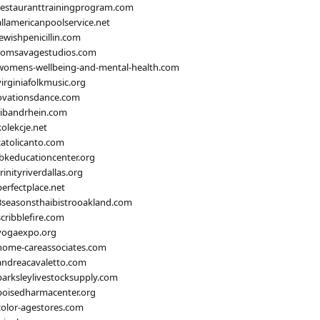
restauranttrainingprogram.com
allamericanpoolservice.net
jewishpenicillin.com
tomsavagestudios.com
womens-wellbeing-and-mental-health.com
virginiafolkmusic.org
ovationsdance.com
ribandrhein.com
kolekcje.net
catolicanto.com
lbkeducationcenter.org
trinityriverdallas.org
perfectplace.net
3seasonsthaibistrooakland.com
scribblefire.com
yogaexpo.org
home-careassociates.com
andreacavaletto.com
parksleylivestocksupply.com
boisedharmacenter.org
color-agestores.com