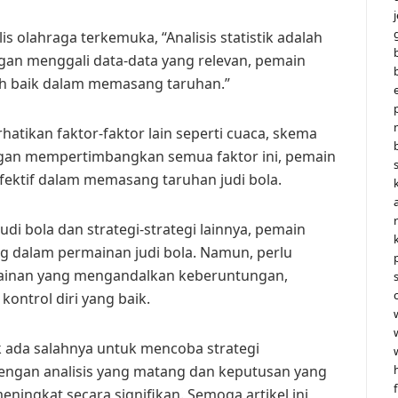
 olahraga terkemuka, “Analisis statistik adalah
ngan menggali data-data yang relevan, pemain
h baik dalam memasang taruhan.”
hatikan faktor-faktor lain seperti cuaca, skema
gan mempertimbangkan semua faktor ini, pemain
fektif dalam memasang taruhan judi bola.
 bola dan strategi-strategi lainnya, pemain
 dalam permainan judi bola. Namun, perlu
rmainan yang mengandalkan keberuntungan,
kontrol diri yang baik.
dak ada salahnya untuk mencoba strategi
engan analisis yang matang dan keputusan yang
ningkat secara signifikan. Semoga artikel ini