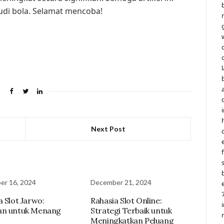
udi bola. Selamat mencoba!
Next Post
er 16, 2024
December 21, 2024
a Slot Jarwo:
Rahasia Slot Online:
an untuk Menang
Strategi Terbaik untuk
Meningkatkan Peluang