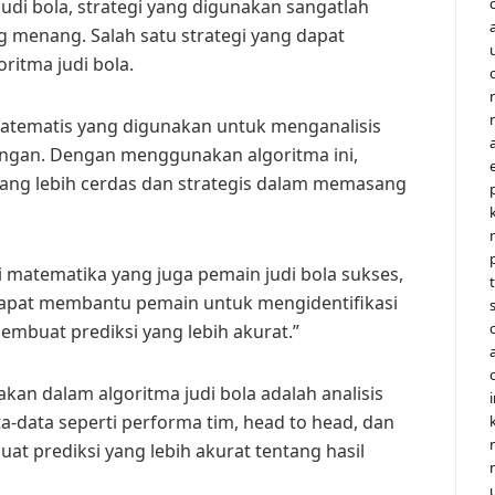
judi bola, strategi yang digunakan sangatlah
 menang. Salah satu strategi yang dapat
itma judi bola.
matematis yang digunakan untuk menganalisis
ingan. Dengan menggunakan algoritma ini,
ng lebih cerdas dan strategis dalam memasang
 matematika yang juga pemain judi bola sukses,
dapat membantu pemain untuk mengidentifikasi
mbuat prediksi yang lebih akurat.”
akan dalam algoritma judi bola adalah analisis
-data seperti performa tim, head to head, dan
t prediksi yang lebih akurat tentang hasil