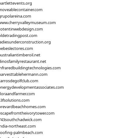
bartlettevents.org
moveablecontainer.com
grupolareina.com
www.cherryvalleymuseum.com
cotentinwebdesign.com
oldetradingpost.com
ladiesunderconstruction.org
bebeslectores.com
australiantimberoil.net
dinosfamilyrestaurant.net
infraredbuildingtechnologies.com
harvesttablehermann.com
carrosdegolfclub.com
energydevelopmentassociates.com
floraandfarmer.com
s3fsolutions.com
brevardbeachhomes.com
escapefromtheivorytower.com
743southchadwick.com
india-northeast.com
roofing-palmbeach.com