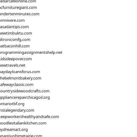
cedarcafeonline.com
acfurnituregiant.com
undertenminutes.com
omnivere.com
rasadantips.com
newtimbuktu.com
altronicsmfg.com
eatbaconhill.com
programmingassignmentshelp.net
kidssleepover.com
newtravels.net
paydayloansforus.com
thebelmontbakery.com
safewayclassic.com
countrysidewoodcrafts.com
appliancerepairchicagoil.org
ontariotbf.org
instalegendary.com
keepworkershealthyandsafe.com
noodlesitaliankitchen.com
nydreamact.org
unagisushimetairie.com