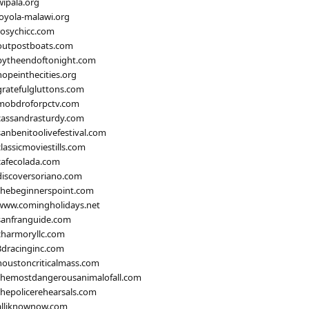
wipala.org
loyola-malawi.org
rosychicc.com
outpostboats.com
bytheendoftonight.com
hopeinthecities.org
gratefulgluttons.com
mobdroforpctv.com
cassandrasturdy.com
sanbenitoolivefestival.com
classicmoviestills.com
cafecolada.com
discoversoriano.com
thebeginnerspoint.com
www.comingholidays.net
sanfranguide.com
charmoryllc.com
3dracinginc.com
houstoncriticalmass.com
themostdangerousanimalofall.com
thepolicerehearsals.com
alliknownow.com