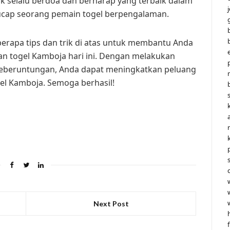
tuk selalu berdoa dan berharap yang terbaik dalam
 ucap seorang pemain togel berpengalaman.
erapa tips dan trik di atas untuk membantu Anda
 togel Kamboja hari ini. Dengan melakukan
or keberuntungan, Anda dapat meningkatkan peluang
l Kamboja. Semoga berhasil!
Next Post