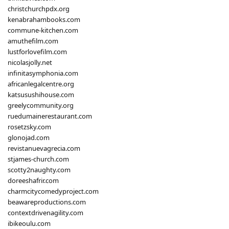
christchurchpdx.org
kenabrahambooks.com
commune-kitchen.com
amuthefilm.com
lustforlovefilm.com
nicolasjolly.net
infinitasymphonia.com
africanlegalcentre.org
katsusushihouse.com
greelycommunity.org
ruedumainerestaurant.com
rosetzsky.com
glonojad.com
revistanuevagrecia.com
stjames-church.com
scotty2naughty.com
doreeshafrir.com
charmcitycomedyproject.com
beawareproductions.com
contextdrivenagility.com
ibikeoulu.com