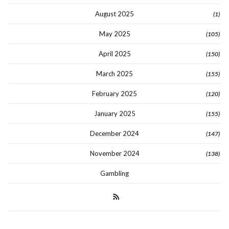
August 2025
(1)
May 2025
(105)
April 2025
(150)
March 2025
(155)
February 2025
(120)
January 2025
(155)
December 2024
(147)
November 2024
(138)
Gambling