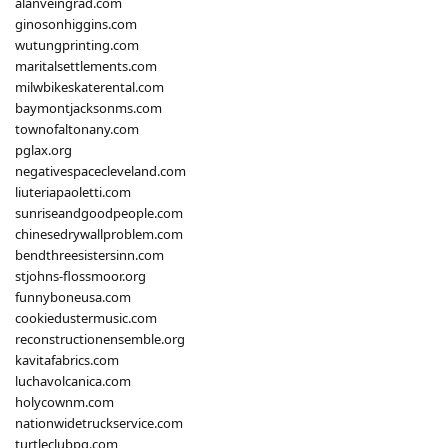
alanveingrad.com
ginosonhiggins.com
wutungprinting.com
maritalsettlements.com
milwbikeskaterental.com
baymontjacksonms.com
townofaltonany.com
pglax.org
negativespacecleveland.com
liuteriapaoletti.com
sunriseandgoodpeople.com
chinesedrywallproblem.com
bendthreesistersinn.com
stjohns-flossmoor.org
funnyboneusa.com
cookiedustermusic.com
reconstructionensemble.org
kavitafabrics.com
luchavolcanica.com
holycownm.com
nationwidetruckservice.com
turtleclubpg.com