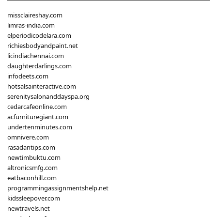
missclaireshay.com
limras-india.com
elperiodicodelara.com
richiesbodyandpaint.net
licindiachennai.com
daughterdarlings.com
infodeets.com
hotsalsainteractive.com
serenitysalonanddayspa.org
cedarcafeonline.com
acfurnituregiant.com
undertenminutes.com
omnivere.com
rasadantips.com
newtimbuktu.com
altronicsmfg.com
eatbaconhill.com
programmingassignmentshelp.net
kidssleepover.com
newtravels.net