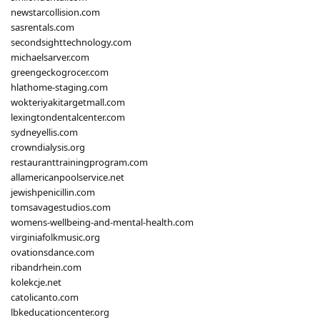
newstarcollision.com
sasrentals.com
secondsighttechnology.com
michaelsarver.com
greengeckogrocer.com
hlathome-staging.com
wokteriyakitargetmall.com
lexingtondentalcenter.com
sydneyellis.com
crowndialysis.org
restauranttrainingprogram.com
allamericanpoolservice.net
jewishpenicillin.com
tomsavagestudios.com
womens-wellbeing-and-mental-health.com
virginiafolkmusic.org
ovationsdance.com
ribandrhein.com
kolekcje.net
catolicanto.com
lbkeducationcenter.org