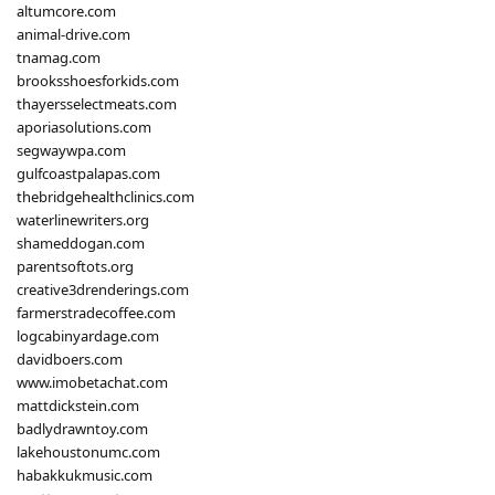
altumcore.com
animal-drive.com
tnamag.com
brooksshoesforkids.com
thayersselectmeats.com
aporiasolutions.com
segwaywpa.com
gulfcoastpalapas.com
thebridgehealthclinics.com
waterlinewriters.org
shameddogan.com
parentsoftots.org
creative3drenderings.com
farmerstradecoffee.com
logcabinyardage.com
davidboers.com
www.imobetachat.com
mattdickstein.com
badlydrawntoy.com
lakehoustonumc.com
habakkukmusic.com