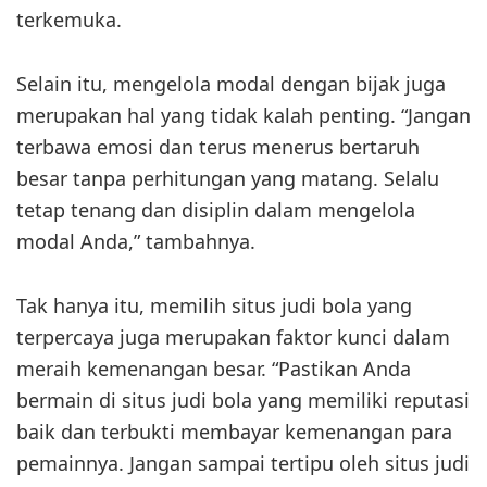
terkemuka.
Selain itu, mengelola modal dengan bijak juga
merupakan hal yang tidak kalah penting. “Jangan
terbawa emosi dan terus menerus bertaruh
besar tanpa perhitungan yang matang. Selalu
tetap tenang dan disiplin dalam mengelola
modal Anda,” tambahnya.
Tak hanya itu, memilih situs judi bola yang
terpercaya juga merupakan faktor kunci dalam
meraih kemenangan besar. “Pastikan Anda
bermain di situs judi bola yang memiliki reputasi
baik dan terbukti membayar kemenangan para
pemainnya. Jangan sampai tertipu oleh situs judi