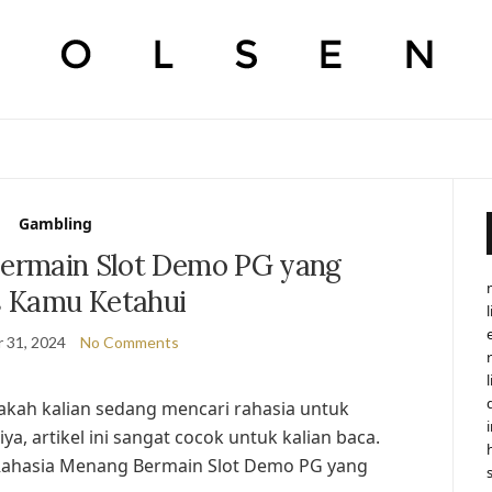
Gambling
ermain Slot Demo PG yang
 Kamu Ketahui
 31, 2024
No Comments
akah kalian sedang mencari rahasia untuk
a, artikel ini sangat cocok untuk kalian baca.
 Rahasia Menang Bermain Slot Demo PG yang