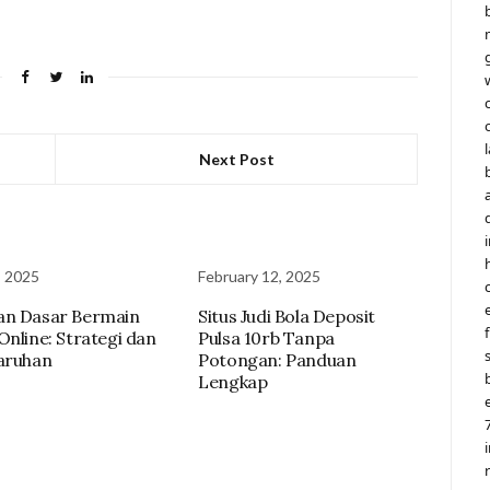
Next Post
, 2025
February 12, 2025
an Dasar Bermain
Situs Judi Bola Deposit
Online: Strategi dan
Pulsa 10rb Tanpa
aruhan
Potongan: Panduan
Lengkap