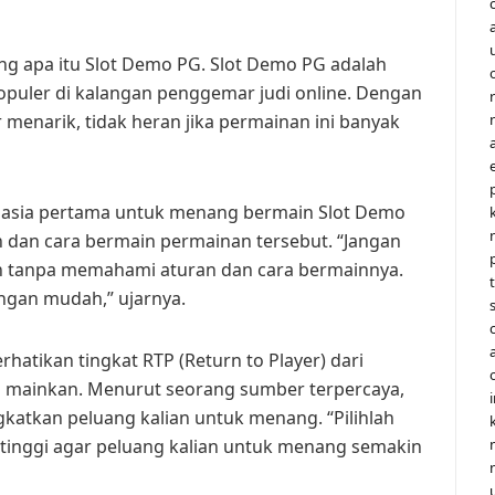
ng apa itu Slot Demo PG. Slot Demo PG adalah
opuler di kalangan penggemar judi online. Dengan
r menarik, tidak heran jika permainan ini banyak
rahasia pertama untuk menang bermain Slot Demo
dan cara bermain permainan tersebut. “Jangan
 tanpa memahami aturan dan cara bermainnya.
engan mudah,” ujarnya.
rhatikan tingkat RTP (Return to Player) dari
n mainkan. Menurut seorang sumber terpercaya,
gkatkan peluang kalian untuk menang. “Pilihlah
tinggi agar peluang kalian untuk menang semakin