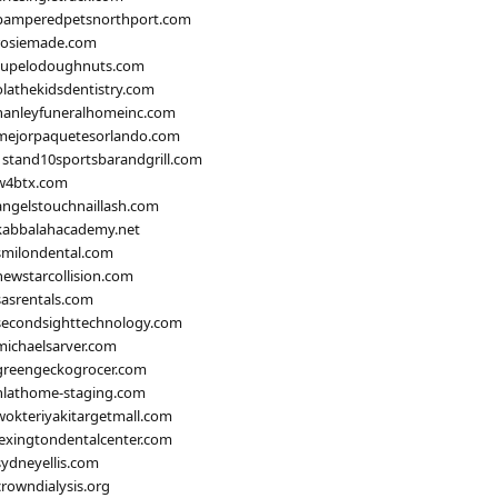
pamperedpetsnorthport.com
rosiemade.com
tupelodoughnuts.com
olathekidsdentistry.com
hanleyfuneralhomeinc.com
mejorpaquetesorlando.com
1stand10sportsbarandgrill.com
w4btx.com
angelstouchnaillash.com
kabbalahacademy.net
smilondental.com
newstarcollision.com
sasrentals.com
secondsighttechnology.com
michaelsarver.com
greengeckogrocer.com
hlathome-staging.com
wokteriyakitargetmall.com
lexingtondentalcenter.com
sydneyellis.com
crowndialysis.org