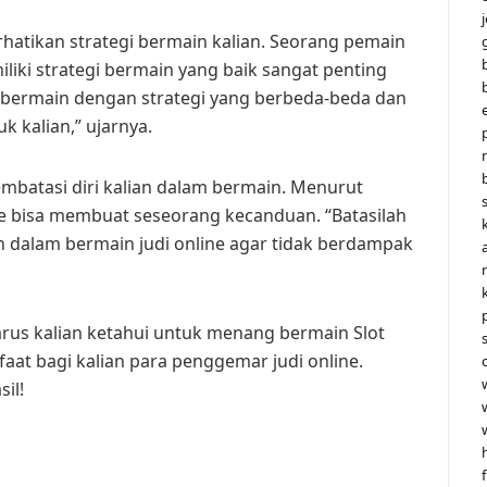
rhatikan strategi bermain kalian. Seorang pemain
iki strategi bermain yang baik sangat penting
 bermain dengan strategi yang berbeda-beda dan
k kalian,” ujarnya.
embatasi diri kalian dalam bermain. Menurut
ne bisa membuat seseorang kecanduan. “Batasilah
n dalam bermain judi online agar tidak berdampak
arus kalian ketahui untuk menang bermain Slot
aat bagi kalian para penggemar judi online.
il!