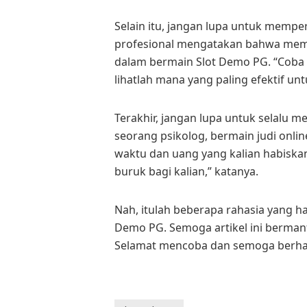
Selain itu, jangan lupa untuk mempe
profesional mengatakan bahwa memil
dalam bermain Slot Demo PG. “Coba
lihatlah mana yang paling efektif untu
Terakhir, jangan lupa untuk selalu m
seorang psikolog, bermain judi onli
waktu dan uang yang kalian habiska
buruk bagi kalian,” katanya.
Nah, itulah beberapa rahasia yang h
Demo PG. Semoga artikel ini bermanf
Selamat mencoba dan semoga berhas