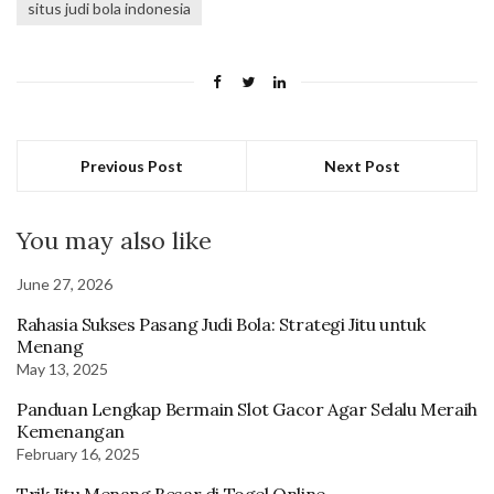
situs judi bola indonesia
Previous Post
Next Post
You may also like
June 27, 2026
Rahasia Sukses Pasang Judi Bola: Strategi Jitu untuk
Menang
May 13, 2025
Panduan Lengkap Bermain Slot Gacor Agar Selalu Meraih
Kemenangan
February 16, 2025