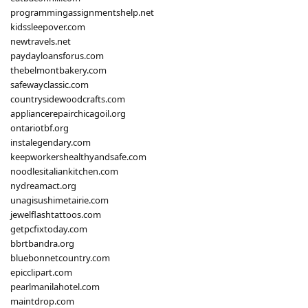
programmingassignmentshelp.net
kidssleepover.com
newtravels.net
paydayloansforus.com
thebelmontbakery.com
safewayclassic.com
countrysidewoodcrafts.com
appliancerepairchicagoil.org
ontariotbf.org
instalegendary.com
keepworkershealthyandsafe.com
noodlesitaliankitchen.com
nydreamact.org
unagisushimetairie.com
jewelflashtattoos.com
getpcfixtoday.com
bbrtbandra.org
bluebonnetcountry.com
epicclipart.com
pearlmanilahotel.com
maintdrop.com