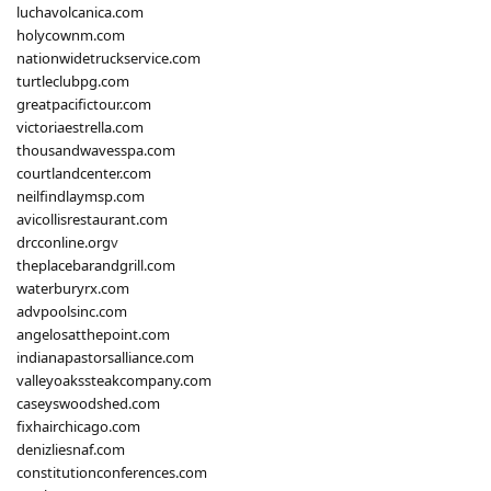
luchavolcanica.com
holycownm.com
nationwidetruckservice.com
turtleclubpg.com
greatpacifictour.com
victoriaestrella.com
thousandwavesspa.com
courtlandcenter.com
neilfindlaymsp.com
avicollisrestaurant.com
drcconline.org
v
theplacebarandgrill.com
waterburyrx.com
advpoolsinc.com
angelosatthepoint.com
indianapastorsalliance.com
valleyoakssteakcompany.com
caseyswoodshed.com
fixhairchicago.com
denizliesnaf.com
constitutionconferences.com