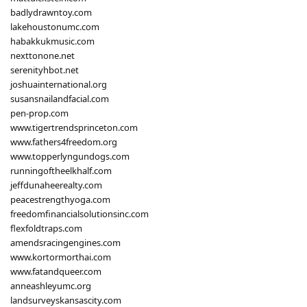
badlydrawntoy.com
lakehoustonumc.com
habakkukmusic.com
nexttonone.net
serenityhbot.net
joshuainternational.org
susansnailandfacial.com
pen-prop.com
www.tigertrendsprinceton.com
www.fathers4freedom.org
www.topperlyngundogs.com
runningoftheelkhalf.com
jeffdunaheerealty.com
peacestrengthyoga.com
freedomfinancialsolutionsinc.com
flexfoldtraps.com
amendsracingengines.com
www.kortormorthai.com
www.fatandqueer.com
anneashleyumc.org
landsurveyskansascity.com