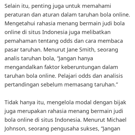
Selain itu, penting juga untuk memahami
peraturan dan aturan dalam taruhan bola online.
Mengetahui rahasia menang bermain judi bola
online di situs Indonesia juga melibatkan
pemahaman tentang odds dan cara membaca
pasar taruhan. Menurut Jane Smith, seorang
analis taruhan bola, “Jangan hanya
mengandalkan faktor keberuntungan dalam
taruhan bola online. Pelajari odds dan analisis
pertandingan sebelum memasang taruhan.”
Tidak hanya itu, mengelola modal dengan bijak
juga merupakan rahasia menang bermain judi
bola online di situs Indonesia. Menurut Michael
Johnson, seorang pengusaha sukses, “Jangan