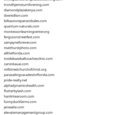
trondhjemsturnforening.com
diamondplazakenya.com
tbwredlion.com
billsautorepairandsales.com
quantum-naturals.com
montessorilearningcenter.org
fergusonstreetfest.com
samjayneforever.com
matthurstphoto.com
alltheflorida.com
insidebaseballcoachesclinic.com
carsinkauai.com
millstreetchurchofchrist.org
parasailingvacadestinflorida.com
pride-realty.net
alphadynamicshealth.com
flutterbylash.com
hanlintearoom.com
funnyduckfarms.com
jenwaite.com
elevatemanagementgroup.com