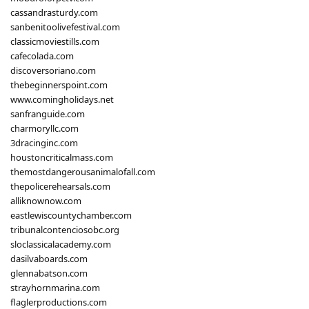
cassandrasturdy.com
sanbenitoolivefestival.com
classicmoviestills.com
cafecolada.com
discoversoriano.com
thebeginnerspoint.com
www.comingholidays.net
sanfranguide.com
charmoryllc.com
3dracinginc.com
houstoncriticalmass.com
themostdangerousanimalofall.com
thepolicerehearsals.com
alliknownow.com
eastlewiscountychamber.com
tribunalcontenciosobc.org
sloclassicalacademy.com
dasilvaboards.com
glennabatson.com
strayhornmarina.com
flaglerproductions.com