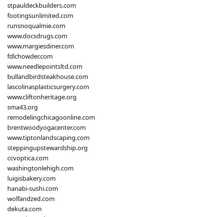
stpauldeckbuilders.com
footingsunlimited.com
runsnoqualmie.com
www.docsdrugs.com
www.margiesdiner.com
fdlchowder.com
www.needlepointsltd.com
bullandbirdsteakhouse.com
lascolinasplasticsurgery.com
www.cliftonheritage.org
sma43.org
remodelingchicagoonline.com
brentwoodyogacenter.com
www.tiptonlandscaping.com
steppingupstewardship.org
ccvoptica.com
washingtonlehigh.com
luigisbakery.com
hanabi-sushi.com
wolfandzed.com
dekuta.com