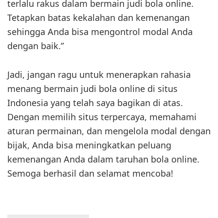
terlalu rakus dalam bermain judi bola online.
Tetapkan batas kekalahan dan kemenangan
sehingga Anda bisa mengontrol modal Anda
dengan baik.”
Jadi, jangan ragu untuk menerapkan rahasia
menang bermain judi bola online di situs
Indonesia yang telah saya bagikan di atas.
Dengan memilih situs terpercaya, memahami
aturan permainan, dan mengelola modal dengan
bijak, Anda bisa meningkatkan peluang
kemenangan Anda dalam taruhan bola online.
Semoga berhasil dan selamat mencoba!