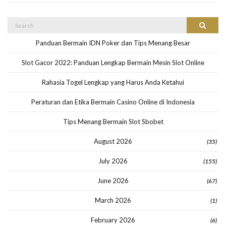
Search
Search
for:
Panduan Bermain IDN Poker dan Tips Menang Besar
Slot Gacor 2022: Panduan Lengkap Bermain Mesin Slot Online
Rahasia Togel Lengkap yang Harus Anda Ketahui
Peraturan dan Etika Bermain Casino Online di Indonesia
Tips Menang Bermain Slot Sbobet
August 2026
(35)
July 2026
(155)
June 2026
(67)
March 2026
(1)
February 2026
(6)