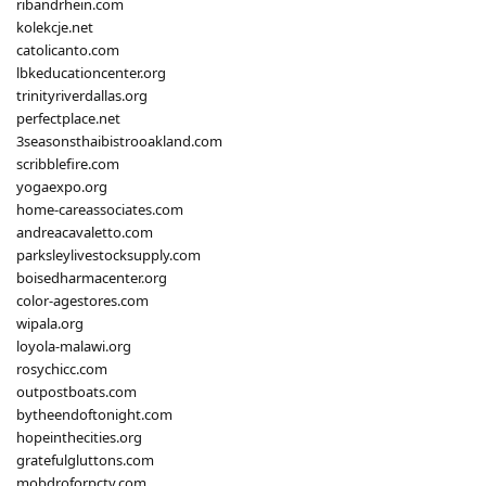
ribandrhein.com
kolekcje.net
catolicanto.com
lbkeducationcenter.org
trinityriverdallas.org
perfectplace.net
3seasonsthaibistrooakland.com
scribblefire.com
yogaexpo.org
home-careassociates.com
andreacavaletto.com
parksleylivestocksupply.com
boisedharmacenter.org
color-agestores.com
wipala.org
loyola-malawi.org
rosychicc.com
outpostboats.com
bytheendoftonight.com
hopeinthecities.org
gratefulgluttons.com
mobdroforpctv.com