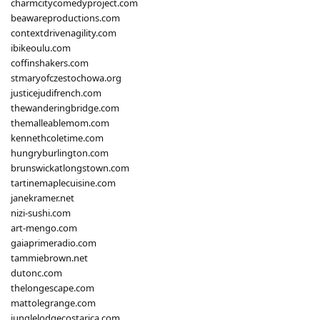
charmcitycomedyproject.com
beawareproductions.com
contextdrivenagility.com
ibikeoulu.com
coffinshakers.com
stmaryofczestochowa.org
justicejudifrench.com
thewanderingbridge.com
themalleablemom.com
kennethcoletime.com
hungryburlington.com
brunswickatlongstown.com
tartinemaplecuisine.com
janekramer.net
nizi-sushi.com
art-mengo.com
gaiaprimeradio.com
tammiebrown.net
dutonc.com
thelongescape.com
mattolegrange.com
junglelodgecostarica.com