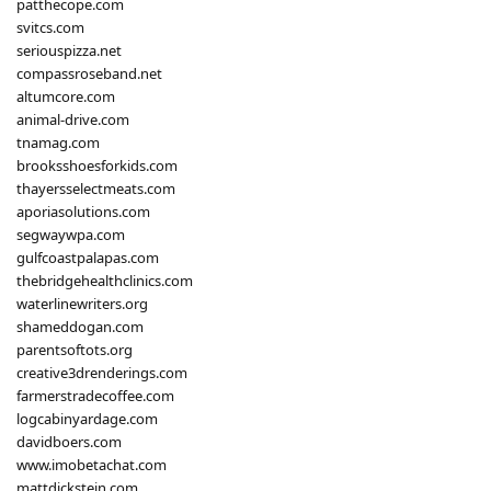
patthecope.com
svitcs.com
seriouspizza.net
compassroseband.net
altumcore.com
animal-drive.com
tnamag.com
brooksshoesforkids.com
thayersselectmeats.com
aporiasolutions.com
segwaywpa.com
gulfcoastpalapas.com
thebridgehealthclinics.com
waterlinewriters.org
shameddogan.com
parentsoftots.org
creative3drenderings.com
farmerstradecoffee.com
logcabinyardage.com
davidboers.com
www.imobetachat.com
mattdickstein.com