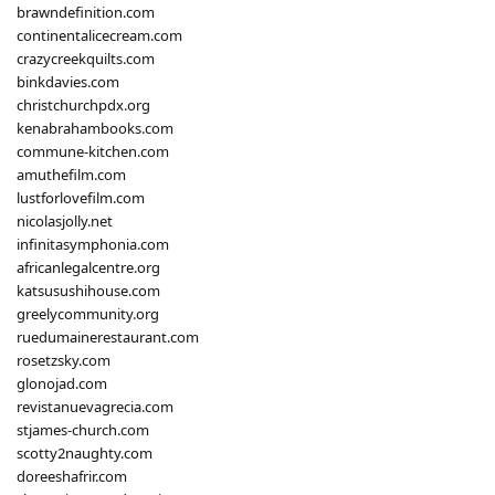
brawndefinition.com
continentalicecream.com
crazycreekquilts.com
binkdavies.com
christchurchpdx.org
kenabrahambooks.com
commune-kitchen.com
amuthefilm.com
lustforlovefilm.com
nicolasjolly.net
infinitasymphonia.com
africanlegalcentre.org
katsusushihouse.com
greelycommunity.org
ruedumainerestaurant.com
rosetzsky.com
glonojad.com
revistanuevagrecia.com
stjames-church.com
scotty2naughty.com
doreeshafrir.com