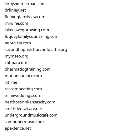
leroyzimmerman.com
drfinley.net
flemingfamilylaw.com
rnrwine.com
lakeoswegorowing.com
fuquayfamilycounseling.com
agouveia.com
secondbaptistchurchofolathe.org
mymseo.org
chhpac.com
dharmadogtraining.com
motionaudiotx.com
rttl.me
rescomheating.com
mimiweddings.com
besthostinnkansascity.com
smithdentalcare.net
undergroundmusiccafe.com
samhubermusic.com
apexfence.net