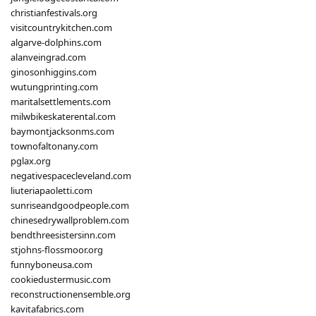
christianfestivals.org
visitcountrykitchen.com
algarve-dolphins.com
alanveingrad.com
ginosonhiggins.com
wutungprinting.com
maritalsettlements.com
milwbikeskaterental.com
baymontjacksonms.com
townofaltonany.com
pglax.org
negativespacecleveland.com
liuteriapaoletti.com
sunriseandgoodpeople.com
chinesedrywallproblem.com
bendthreesistersinn.com
stjohns-flossmoor.org
funnyboneusa.com
cookiedustermusic.com
reconstructionensemble.org
kavitafabrics.com