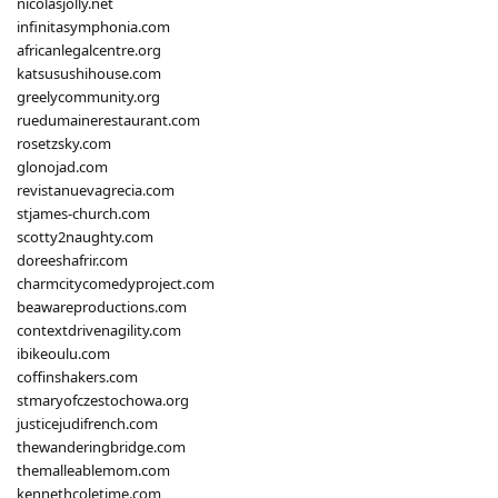
nicolasjolly.net
infinitasymphonia.com
africanlegalcentre.org
katsusushihouse.com
greelycommunity.org
ruedumainerestaurant.com
rosetzsky.com
glonojad.com
revistanuevagrecia.com
stjames-church.com
scotty2naughty.com
doreeshafrir.com
charmcitycomedyproject.com
beawareproductions.com
contextdrivenagility.com
ibikeoulu.com
coffinshakers.com
stmaryofczestochowa.org
justicejudifrench.com
thewanderingbridge.com
themalleablemom.com
kennethcoletime.com