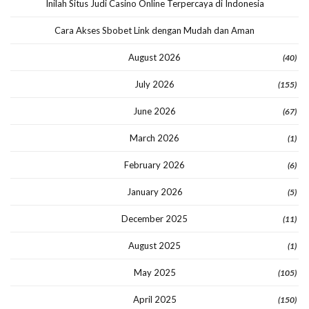
Inilah Situs Judi Casino Online Terpercaya di Indonesia
Cara Akses Sbobet Link dengan Mudah dan Aman
August 2026
(40)
July 2026
(155)
June 2026
(67)
March 2026
(1)
February 2026
(6)
January 2026
(5)
December 2025
(11)
August 2025
(1)
May 2025
(105)
April 2025
(150)