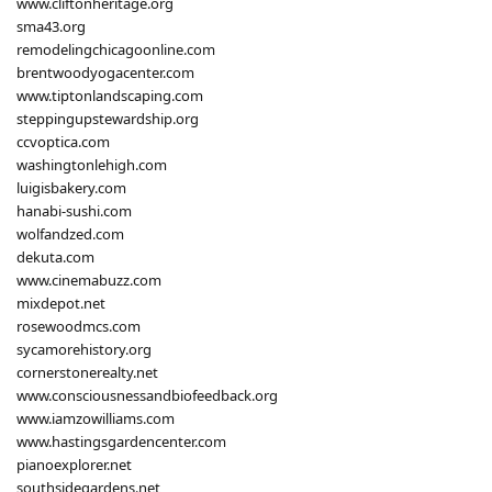
www.cliftonheritage.org
sma43.org
remodelingchicagoonline.com
brentwoodyogacenter.com
www.tiptonlandscaping.com
steppingupstewardship.org
ccvoptica.com
washingtonlehigh.com
luigisbakery.com
hanabi-sushi.com
wolfandzed.com
dekuta.com
www.cinemabuzz.com
mixdepot.net
rosewoodmcs.com
sycamorehistory.org
cornerstonerealty.net
www.consciousnessandbiofeedback.org
www.iamzowilliams.com
www.hastingsgardencenter.com
pianoexplorer.net
southsidegardens.net