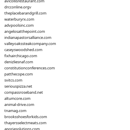
avicollisrestaurant.com
drcconline.org
v
theplacebarandgrill.com
waterburyrx.com
advpoolsinc.com
angelosatthepoint.com
indianapastorsalliance.com
valleyoakssteakcompany.com
caseyswoodshed.com
fixhairchicago.com
denizliesnaf.com
constitutionconferences.com
patthecope.com
svitcs.com
seriouspizza.net
compassroseband.net
altumcore.com
animal-drive.com
tnamag.com
brooksshoesforkids.com
thayersselectmeats.com
aporiasolutions.com