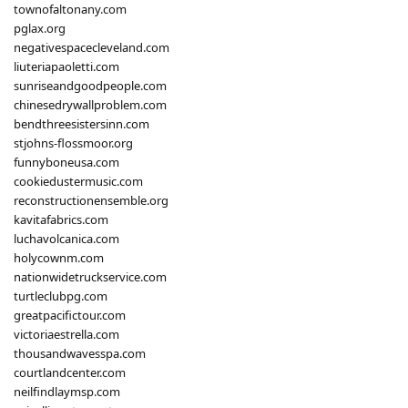
townofaltonany.com
pglax.org
negativespacecleveland.com
liuteriapaoletti.com
sunriseandgoodpeople.com
chinesedrywallproblem.com
bendthreesistersinn.com
stjohns-flossmoor.org
funnyboneusa.com
cookiedustermusic.com
reconstructionensemble.org
kavitafabrics.com
luchavolcanica.com
holycownm.com
nationwidetruckservice.com
turtleclubpg.com
greatpacifictour.com
victoriaestrella.com
thousandwavesspa.com
courtlandcenter.com
neilfindlaymsp.com