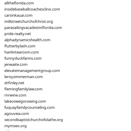
alltheflorida.com
insidebaseballcoachesclinic.com
carsinkauai.com
millstreetchurchofchrist.org
parasailingvacadestinflorida.com
pride-realty.net
alphadynamicshealth.com
flutterbylash.com
hanlintearoom.com
funnyduckfarms.com
jenwaite.com
elevatemanagementgroup.com
leroyzimmerman.com
drfinley.net
flemingfamilylaw.com
rnrwine.com
lakeoswegorowing.com
fuquayfamilycounseling.com
agouveia.com
secondbaptistchurchofolathe.org
mymseo.org