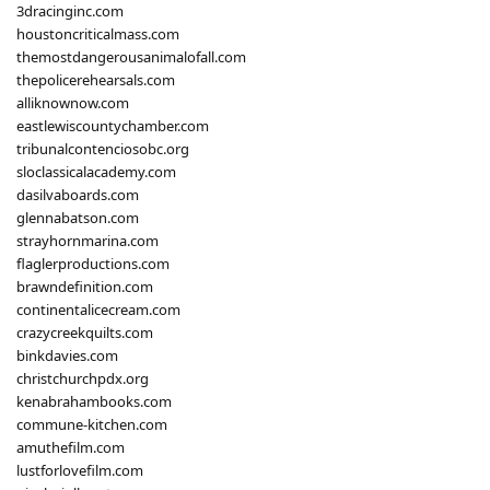
3dracinginc.com
houstoncriticalmass.com
themostdangerousanimalofall.com
thepolicerehearsals.com
alliknownow.com
eastlewiscountychamber.com
tribunalcontenciosobc.org
sloclassicalacademy.com
dasilvaboards.com
glennabatson.com
strayhornmarina.com
flaglerproductions.com
brawndefinition.com
continentalicecream.com
crazycreekquilts.com
binkdavies.com
christchurchpdx.org
kenabrahambooks.com
commune-kitchen.com
amuthefilm.com
lustforlovefilm.com