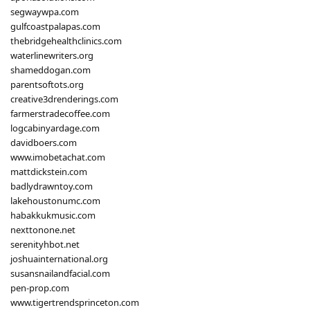
segwaywpa.com
gulfcoastpalapas.com
thebridgehealthclinics.com
waterlinewriters.org
shameddogan.com
parentsoftots.org
creative3drenderings.com
farmerstradecoffee.com
logcabinyardage.com
davidboers.com
www.imobetachat.com
mattdickstein.com
badlydrawntoy.com
lakehoustonumc.com
habakkukmusic.com
nexttonone.net
serenityhbot.net
joshuainternational.org
susansnailandfacial.com
pen-prop.com
www.tigertrendsprinceton.com