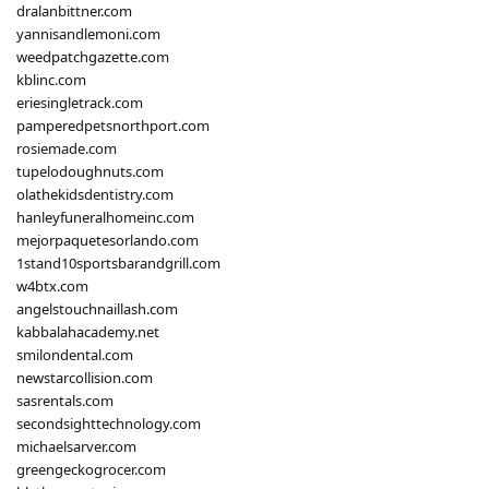
dralanbittner.com
yannisandlemoni.com
weedpatchgazette.com
kblinc.com
eriesingletrack.com
pamperedpetsnorthport.com
rosiemade.com
tupelodoughnuts.com
olathekidsdentistry.com
hanleyfuneralhomeinc.com
mejorpaquetesorlando.com
1stand10sportsbarandgrill.com
w4btx.com
angelstouchnaillash.com
kabbalahacademy.net
smilondental.com
newstarcollision.com
sasrentals.com
secondsighttechnology.com
michaelsarver.com
greengeckogrocer.com