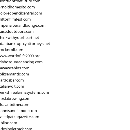
dontfightthefuture.com
arnoldhomesltd.com
coloredpencilcentral.com
cliftonfilmfest.com
imperialbarandlounge.com
raisedoutdoors.com
thinkwithyourheart.net
utahbankruptcyattorneys.net
irocknroll.com
www.wordoflife2000.org
idahosquaredancing.com
tawawcabins.com
folksemantic.com
sardosbar.com
italianvolt.com
berkshirealarmssystems.com
vizslabrewing.com
dralanbittner.com
yannisandlemoni.com
weedpatchgazette.com
kblinc.com
eriesingletrack.com