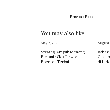
Previous Post
You may also like
May 7, 2025
August 
Strategi Ampuh Menang
Rahasi
Bermain Slot Jarwo:
Casino
Bocoran Terbaik
di Ind