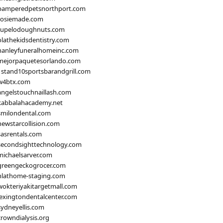
pamperedpetsnorthport.com
rosiemade.com
tupelodoughnuts.com
olathekidsdentistry.com
hanleyfuneralhomeinc.com
mejorpaquetesorlando.com
1stand10sportsbarandgrill.com
w4btx.com
angelstouchnaillash.com
kabbalahacademy.net
smilondental.com
newstarcollision.com
sasrentals.com
secondsighttechnology.com
michaelsarver.com
greengeckogrocer.com
hlathome-staging.com
wokteriyakitargetmall.com
lexingtondentalcenter.com
sydneyellis.com
crowndialysis.org