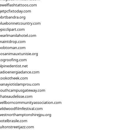
jewelflashtattoos.com
getpcfixtoday.com
bbrtbandra.org
bluebonnetcountry.com
epicclipart.com
pearlmanilahotel.com
maintdrop.com
bobtoman.com
sosanimauxtunisie.org
kogroofing.com
alpinedentist.net
radioenergiadance.com
kookotheek.com
panayiotislamprou.com
southcampusgateway.com
chateaudelisse.com
wellborncommunityassociation.com
wildwoodfilmfestival.com
westnorthamptonshirejpu.org
hotelbrasile.com
fultonstreetjazz.com