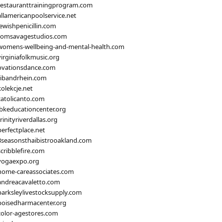
restauranttrainingprogram.com
allamericanpoolservice.net
jewishpenicillin.com
tomsavagestudios.com
womens-wellbeing-and-mental-health.com
virginiafolkmusic.org
ovationsdance.com
ribandrhein.com
kolekcje.net
catolicanto.com
lbkeducationcenter.org
trinityriverdallas.org
perfectplace.net
3seasonsthaibistrooakland.com
scribblefire.com
yogaexpo.org
home-careassociates.com
andreacavaletto.com
parksleylivestocksupply.com
boisedharmacenter.org
color-agestores.com