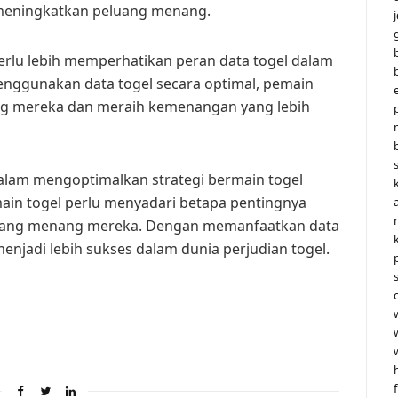
 meningkatkan peluang menang.
perlu lebih memperhatikan peran data togel dalam
nggunakan data togel secara optimal, pemain
g mereka dan meraih kemenangan yang lebih
dalam mengoptimalkan strategi bermain togel
ain togel perlu menyadari betapa pentingnya
luang menang mereka. Dengan memanfaatkan data
enjadi lebih sukses dalam dunia perjudian togel.