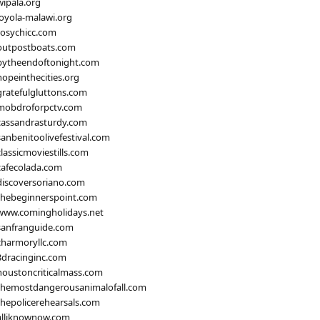
wipala.org
loyola-malawi.org
rosychicc.com
outpostboats.com
bytheendoftonight.com
hopeinthecities.org
gratefulgluttons.com
mobdroforpctv.com
cassandrasturdy.com
sanbenitoolivefestival.com
classicmoviestills.com
cafecolada.com
discoversoriano.com
thebeginnerspoint.com
www.comingholidays.net
sanfranguide.com
charmoryllc.com
3dracinginc.com
houstoncriticalmass.com
themostdangerousanimalofall.com
thepolicerehearsals.com
alliknownow.com