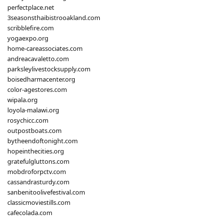
perfectplace.net
3seasonsthaibistrooakland.com
scribblefire.com
yogaexpo.org
home-careassociates.com
andreacavaletto.com
parksleylivestocksupply.com
boisedharmacenter.org
color-agestores.com
wipala.org
loyola-malawi.org
rosychicc.com
outpostboats.com
bytheendoftonight.com
hopeinthecities.org
gratefulgluttons.com
mobdroforpctv.com
cassandrasturdy.com
sanbenitoolivefestival.com
classicmoviestills.com
cafecolada.com