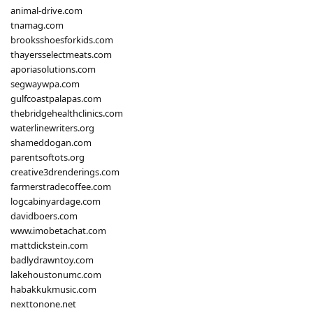
animal-drive.com
tnamag.com
brooksshoesforkids.com
thayersselectmeats.com
aporiasolutions.com
segwaywpa.com
gulfcoastpalapas.com
thebridgehealthclinics.com
waterlinewriters.org
shameddogan.com
parentsoftots.org
creative3drenderings.com
farmerstradecoffee.com
logcabinyardage.com
davidboers.com
www.imobetachat.com
mattdickstein.com
badlydrawntoy.com
lakehoustonumc.com
habakkukmusic.com
nexttonone.net