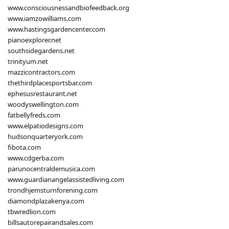
www.consciousnessandbiofeedback.org
www.iamzowilliams.com
www.hastingsgardencenter.com
pianoexplorer.net
southsidegardens.net
trinityum.net
mazzicontractors.com
thethirdplacesportsbar.com
ephesusrestaurant.net
woodyswellington.com
fatbellyfreds.com
www.elpatiodesigns.com
hudsonquarteryork.com
fibota.com
www.cdgerba.com
parunocentraldemusica.com
www.guardianangelassistedliving.com
trondhjemsturnforening.com
diamondplazakenya.com
tbwredlion.com
billsautorepairandsales.com