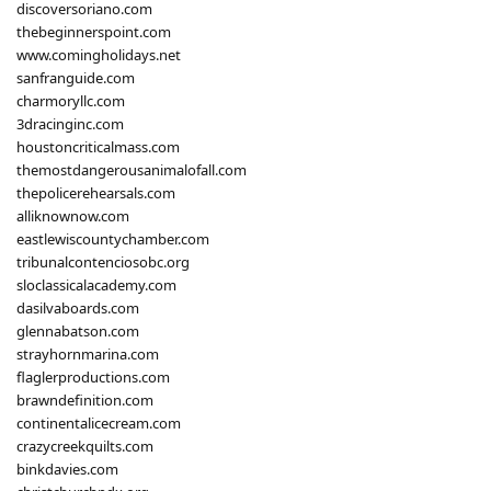
discoversoriano.com
thebeginnerspoint.com
www.comingholidays.net
sanfranguide.com
charmoryllc.com
3dracinginc.com
houstoncriticalmass.com
themostdangerousanimalofall.com
thepolicerehearsals.com
alliknownow.com
eastlewiscountychamber.com
tribunalcontenciosobc.org
sloclassicalacademy.com
dasilvaboards.com
glennabatson.com
strayhornmarina.com
flaglerproductions.com
brawndefinition.com
continentalicecream.com
crazycreekquilts.com
binkdavies.com