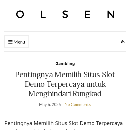
Menu
Gambling
Pentingnya Memilih Situs Slot
Demo Terpercaya untuk
Menghindari Rungkad
May 6, 2025
No Comments
Pentingnya Memilih Situs Slot Demo Terpercaya