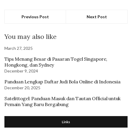
Previous Post
Next Post
You may also like
March 27, 2025
Tips Menang Besar di Pasaran Togel Singapore,
Hongkong, dan Sydney
December 9, 2024
Panduan Lengkap Daftar Judi Bola Online di Indonesia
December 20, 2025
Satelittogel: Panduan Masuk dan Tautan Official untuk
Pemain Yang Baru Bergabung
Links