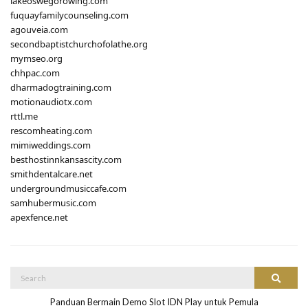
lakeoswegorowing.com
fuquayfamilycounseling.com
agouveia.com
secondbaptistchurchofolathe.org
mymseo.org
chhpac.com
dharmadogtraining.com
motionaudiotx.com
rttl.me
rescomheating.com
mimiweddings.com
besthostinnkansascity.com
smithdentalcare.net
undergroundmusiccafe.com
samhubermusic.com
apexfence.net
Search
Search
for:
Panduan Bermain Demo Slot IDN Play untuk Pemula