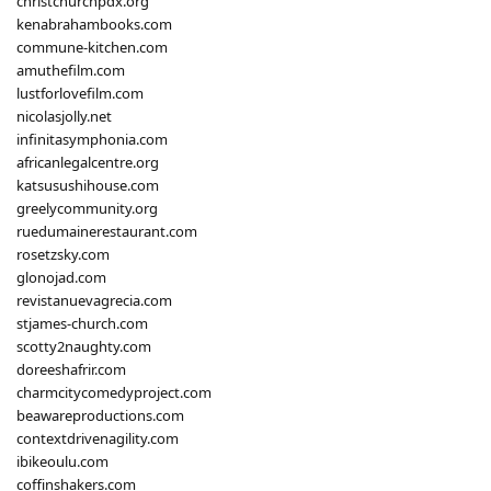
christchurchpdx.org
kenabrahambooks.com
commune-kitchen.com
amuthefilm.com
lustforlovefilm.com
nicolasjolly.net
infinitasymphonia.com
africanlegalcentre.org
katsusushihouse.com
greelycommunity.org
ruedumainerestaurant.com
rosetzsky.com
glonojad.com
revistanuevagrecia.com
stjames-church.com
scotty2naughty.com
doreeshafrir.com
charmcitycomedyproject.com
beawareproductions.com
contextdrivenagility.com
ibikeoulu.com
coffinshakers.com