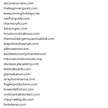
discoversoriano.com
thebeginnerspoint.com
www.comingholidays.net
sanfranguide.com
charmoryllc.com
3dracinginc.com
houstoncriticalmass.com
themostdangerousanimalofall.com
thepolicerehearsals.com
alliknownow.com
eastlewiscountychamber.com
tribunalcontenciosobc.org
sloclassicalacademy.com
dasilvaboards.com
glennabatson.com
strayhornmarina.com
flaglerproductions.com
brawndefinition.com
continentalicecream.com
crazycreekquilts.com
binkdavies.com