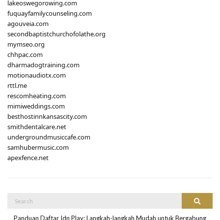
lakeoswegorowing.com
fuquayfamilycounseling.com
agouveia.com
secondbaptistchurchofolathe.org
mymseo.org
chhpac.com
dharmadogtraining.com
motionaudiotx.com
rttl.me
rescomheating.com
mimiweddings.com
besthostinnkansascity.com
smithdentalcare.net
undergroundmusiccafe.com
samhubermusic.com
apexfence.net
Search
Search
for:
Panduan Daftar Idn Play: Langkah-langkah Mudah untuk Bergabung