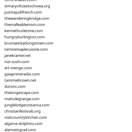
stmaryofczestochowa.org
justicejudifrench.com
thewanderingbridge.com
themalleablemom.com
kennethcoletime.com
hungryburlington.com
brunswickatlongstown.com
tartinemaplecuisine.com
janekramer.net
nizi-sushi.com
art-mengo.com
gaiaprimeradio.com
tammiebrown.net
dutonc.com
thelongescape.com
mattolegrange.com
junglelodgecostarica.com
christianfestivals.org
visitcountrykitchen.com
algarve-dolphins.com
alanveingrad.com