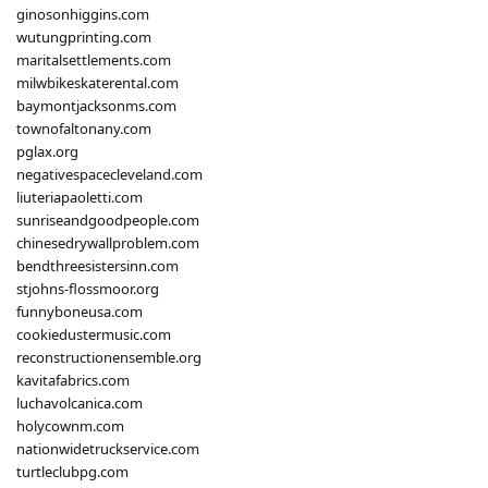
ginosonhiggins.com
wutungprinting.com
maritalsettlements.com
milwbikeskaterental.com
baymontjacksonms.com
townofaltonany.com
pglax.org
negativespacecleveland.com
liuteriapaoletti.com
sunriseandgoodpeople.com
chinesedrywallproblem.com
bendthreesistersinn.com
stjohns-flossmoor.org
funnyboneusa.com
cookiedustermusic.com
reconstructionensemble.org
kavitafabrics.com
luchavolcanica.com
holycownm.com
nationwidetruckservice.com
turtleclubpg.com