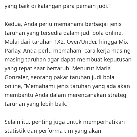
yang baik di kalangan para pemain judi.”
Kedua, Anda perlu memahami berbagai jenis
taruhan yang tersedia dalam judi bola online.
Mulai dari taruhan 1X2, Over/Under, hingga Mix
Parlay, Anda perlu memahami cara kerja masing-
masing taruhan agar dapat membuat keputusan
yang tepat saat bertaruh. Menurut Maria
Gonzalez, seorang pakar taruhan judi bola
online, “Memahami jenis taruhan yang ada akan
membantu Anda dalam merencanakan strategi
taruhan yang lebih baik.”
Selain itu, penting juga untuk memperhatikan
statistik dan performa tim yang akan