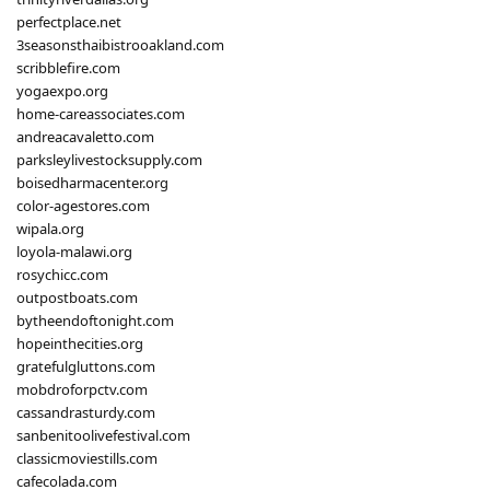
perfectplace.net
3seasonsthaibistrooakland.com
scribblefire.com
yogaexpo.org
home-careassociates.com
andreacavaletto.com
parksleylivestocksupply.com
boisedharmacenter.org
color-agestores.com
wipala.org
loyola-malawi.org
rosychicc.com
outpostboats.com
bytheendoftonight.com
hopeinthecities.org
gratefulgluttons.com
mobdroforpctv.com
cassandrasturdy.com
sanbenitoolivefestival.com
classicmoviestills.com
cafecolada.com