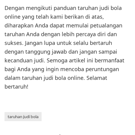
Dengan mengikuti panduan taruhan judi bola
online yang telah kami berikan di atas,
diharapkan Anda dapat memulai petualangan
taruhan Anda dengan lebih percaya diri dan
sukses. Jangan lupa untuk selalu bertaruh
dengan tanggung jawab dan jangan sampai
kecanduan judi. Semoga artikel ini bermanfaat
bagi Anda yang ingin mencoba peruntungan
dalam taruhan judi bola online. Selamat
bertaruh!
taruhan judi bola