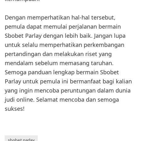
Dengan memperhatikan hal-hal tersebut,
pemula dapat memulai perjalanan bermain
Sbobet Parlay dengan lebih baik. Jangan lupa
untuk selalu memperhatikan perkembangan
pertandingan dan melakukan riset yang
mendalam sebelum memasang taruhan.
Semoga panduan lengkap bermain Sbobet
Parlay untuk pemula ini bermanfaat bagi kalian
yang ingin mencoba peruntungan dalam dunia
judi online. Selamat mencoba dan semoga
sukses!
sbobet parlay