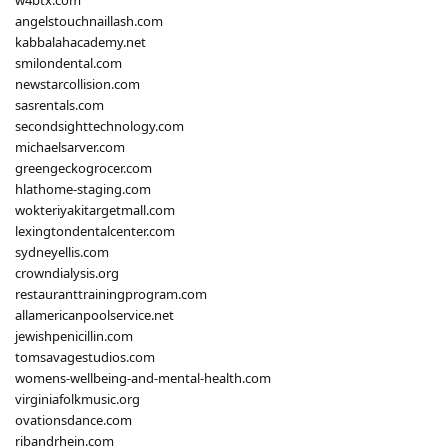
w4btx.com
angelstouchnaillash.com
kabbalahacademy.net
smilondental.com
newstarcollision.com
sasrentals.com
secondsighttechnology.com
michaelsarver.com
greengeckogrocer.com
hlathome-staging.com
wokteriyakitargetmall.com
lexingtondentalcenter.com
sydneyellis.com
crowndialysis.org
restauranttrainingprogram.com
allamericanpoolservice.net
jewishpenicillin.com
tomsavagestudios.com
womens-wellbeing-and-mental-health.com
virginiafolkmusic.org
ovationsdance.com
ribandrhein.com