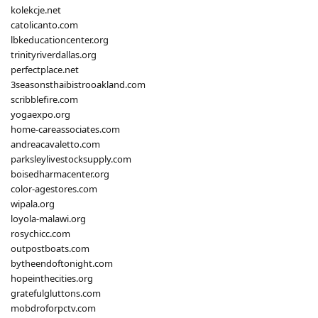
kolekcje.net
catolicanto.com
lbkeducationcenter.org
trinityriverdallas.org
perfectplace.net
3seasonsthaibistrooakland.com
scribblefire.com
yogaexpo.org
home-careassociates.com
andreacavaletto.com
parksleylivestocksupply.com
boisedharmacenter.org
color-agestores.com
wipala.org
loyola-malawi.org
rosychicc.com
outpostboats.com
bytheendoftonight.com
hopeinthecities.org
gratefulgluttons.com
mobdroforpctv.com