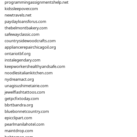
programmingassignmentshelp.net
kidssleepover.com
newtravels.net
paydayloansforus.com
thebelmontbakery.com
safewayclassic.com
countrysidewoodcrafts.com
appliancerepairchicagoil.org
ontariotbf.org
instalegendary.com
keepworkershealthyandsafe.com
noodlesitaliankitchen.com
nydreamact.org
unagisushimetairie.com
jewelflashtattoos.com
getpcfixtoday.com
bbrtbandra.org
bluebonnetcountry.com
epicclipart.com
pearlmanilahotel.com
maintdrop.com