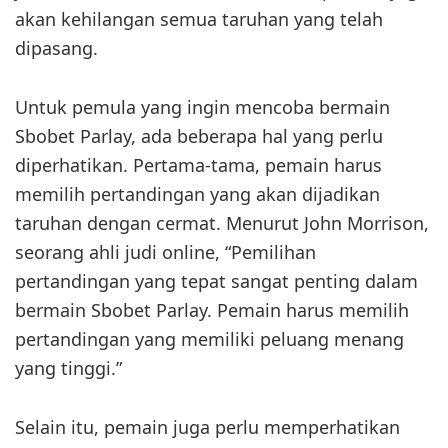
akan kehilangan semua taruhan yang telah
dipasang.
Untuk pemula yang ingin mencoba bermain
Sbobet Parlay, ada beberapa hal yang perlu
diperhatikan. Pertama-tama, pemain harus
memilih pertandingan yang akan dijadikan
taruhan dengan cermat. Menurut John Morrison,
seorang ahli judi online, “Pemilihan
pertandingan yang tepat sangat penting dalam
bermain Sbobet Parlay. Pemain harus memilih
pertandingan yang memiliki peluang menang
yang tinggi.”
Selain itu, pemain juga perlu memperhatikan