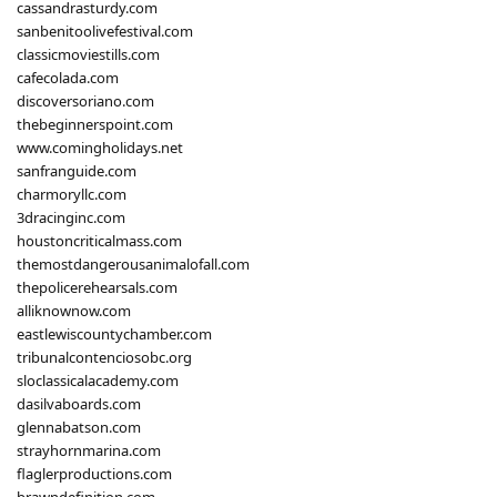
cassandrasturdy.com
sanbenitoolivefestival.com
classicmoviestills.com
cafecolada.com
discoversoriano.com
thebeginnerspoint.com
www.comingholidays.net
sanfranguide.com
charmoryllc.com
3dracinginc.com
houstoncriticalmass.com
themostdangerousanimalofall.com
thepolicerehearsals.com
alliknownow.com
eastlewiscountychamber.com
tribunalcontenciosobc.org
sloclassicalacademy.com
dasilvaboards.com
glennabatson.com
strayhornmarina.com
flaglerproductions.com