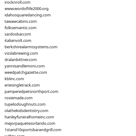
irocknroll.com
www.wordoflife2000.org
idahosquaredancing.com
tawawcabins.com
folksemantic.com
sardosbar.com
italianvolt.com
berkshirealarmssystems.com
vizslabrewing.com
dralanbittner.com
yannisandlemoni.com
weedpatchgazette.com
kblinc.com
eriesingletrack.com
pamperedpetsnorthport.com
rosiemade.com
tupelodoughnuts.com
olathekidsdentistry.com
hanleyfuneralhomeinc.com
mejorpaquetesorlando.com
1stand10sportsbarandgrill.com