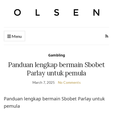
Menu
Gambling
Panduan lengkap bermain Sbobet
Parlay untuk pemula
March 7, 2025
No Comments
Panduan lengkap bermain Sbobet Parlay untuk
pemula