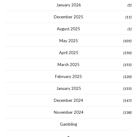
January 2026
(5)
December 2025
(11)
August 2025
(1)
May 2025
(105)
April 2025
(150)
March 2025
(155)
February 2025
(120)
January 2025
(155)
December 2024
(147)
November 2024
(138)
Gambling