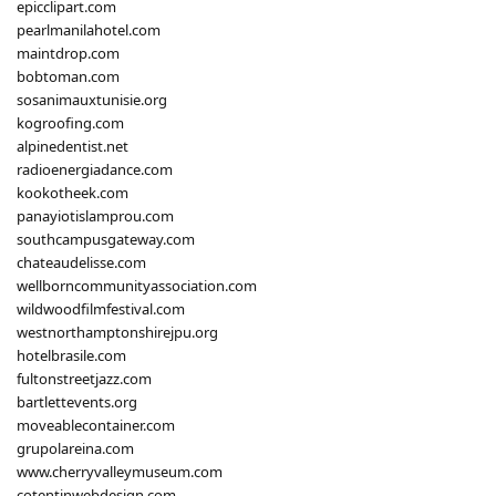
epicclipart.com
pearlmanilahotel.com
maintdrop.com
bobtoman.com
sosanimauxtunisie.org
kogroofing.com
alpinedentist.net
radioenergiadance.com
kookotheek.com
panayiotislamprou.com
southcampusgateway.com
chateaudelisse.com
wellborncommunityassociation.com
wildwoodfilmfestival.com
westnorthamptonshirejpu.org
hotelbrasile.com
fultonstreetjazz.com
bartlettevents.org
moveablecontainer.com
grupolareina.com
www.cherryvalleymuseum.com
cotentinwebdesign.com