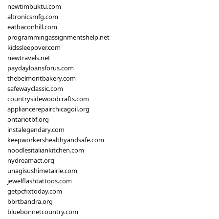
newtimbuktu.com
altronicsmfg.com
eatbaconhill.com
programmingassignmentshelp.net
kidssleepover.com
newtravels.net
paydayloansforus.com
thebelmontbakery.com
safewayclassic.com
countrysidewoodcrafts.com
appliancerepairchicagoil.org
ontariotbf.org
instalegendary.com
keepworkershealthyandsafe.com
noodlesitaliankitchen.com
nydreamact.org
unagisushimetairie.com
jewelflashtattoos.com
getpcfixtoday.com
bbrtbandra.org
bluebonnetcountry.com