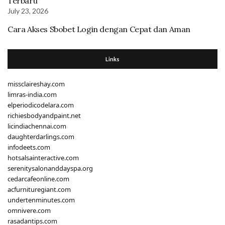
Terbaru
July 23, 2026
Cara Akses Sbobet Login dengan Cepat dan Aman
Links
missclaireshay.com
limras-india.com
elperiodicodelara.com
richiesbodyandpaint.net
licindiachennai.com
daughterdarlings.com
infodeets.com
hotsalsainteractive.com
serenitysalonanddayspa.org
cedarcafeonline.com
acfurnituregiant.com
undertenminutes.com
omnivere.com
rasadantips.com