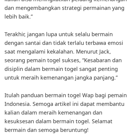
dan mengembangkan strategi permainan yang
lebih baik.”
Terakhir, jangan lupa untuk selalu bermain
dengan santai dan tidak terlalu terbawa emosi
saat mengalami kekalahan. Menurut Jack,
seorang pemain togel sukses, “Kesabaran dan
disiplin dalam bermain togel sangat penting
untuk meraih kemenangan jangka panjang.”
Itulah panduan bermain togel Wap bagi pemain
Indonesia. Semoga artikel ini dapat membantu
kalian dalam meraih kemenangan dan
kesuksesan dalam bermain togel. Selamat
bermain dan semoga beruntung!