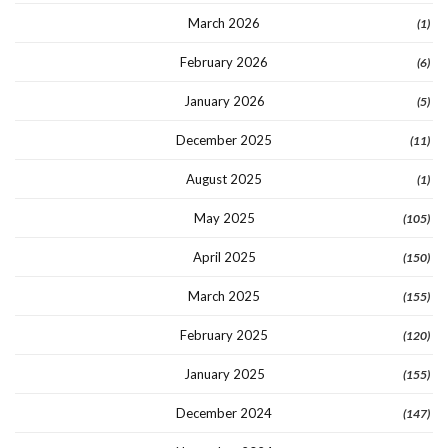
March 2026
(1)
February 2026
(6)
January 2026
(5)
December 2025
(11)
August 2025
(1)
May 2025
(105)
April 2025
(150)
March 2025
(155)
February 2025
(120)
January 2025
(155)
December 2024
(147)