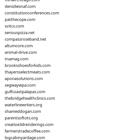
denizliesnaf.com
constitutionconferences.com
patthecope.com
svitcs.com
seriouspizza.net
compassroseband.net
altumcore.com
animal-drive.com
tnamag.com
brooksshoesforkids.com
thayersselectmeats.com
aporiasolutions.com
segwaywpa.com
gulfcoastpalapas.com
thebridgehealthclinics.com
waterlinewriters.org
shameddogan.com
parentsoftots.org
creative3drenderings.com
farmerstradecoffee.com
logcabinyardage.com