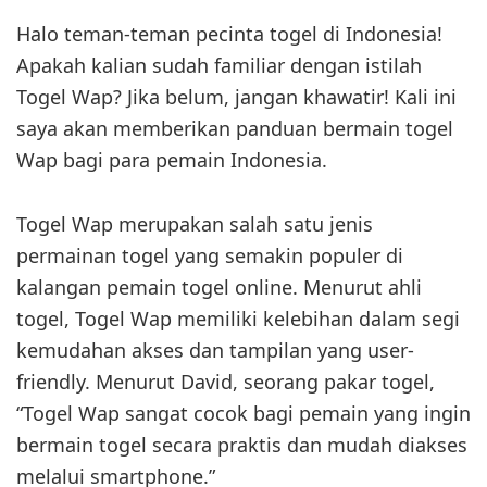
Halo teman-teman pecinta togel di Indonesia!
Apakah kalian sudah familiar dengan istilah
Togel Wap? Jika belum, jangan khawatir! Kali ini
saya akan memberikan panduan bermain togel
Wap bagi para pemain Indonesia.
Togel Wap merupakan salah satu jenis
permainan togel yang semakin populer di
kalangan pemain togel online. Menurut ahli
togel, Togel Wap memiliki kelebihan dalam segi
kemudahan akses dan tampilan yang user-
friendly. Menurut David, seorang pakar togel,
“Togel Wap sangat cocok bagi pemain yang ingin
bermain togel secara praktis dan mudah diakses
melalui smartphone.”