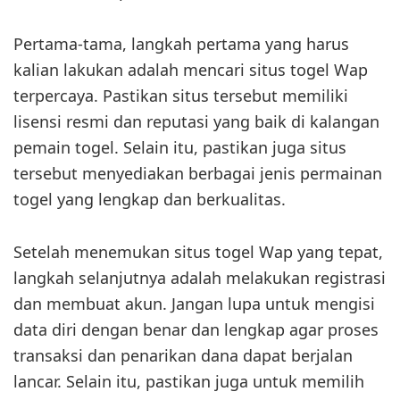
Pertama-tama, langkah pertama yang harus
kalian lakukan adalah mencari situs togel Wap
terpercaya. Pastikan situs tersebut memiliki
lisensi resmi dan reputasi yang baik di kalangan
pemain togel. Selain itu, pastikan juga situs
tersebut menyediakan berbagai jenis permainan
togel yang lengkap dan berkualitas.
Setelah menemukan situs togel Wap yang tepat,
langkah selanjutnya adalah melakukan registrasi
dan membuat akun. Jangan lupa untuk mengisi
data diri dengan benar dan lengkap agar proses
transaksi dan penarikan dana dapat berjalan
lancar. Selain itu, pastikan juga untuk memilih