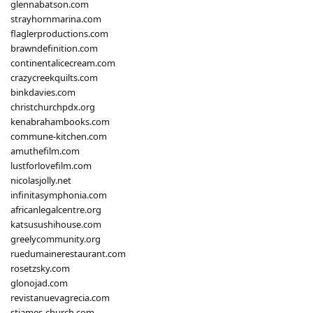
glennabatson.com
strayhornmarina.com
flaglerproductions.com
brawndefinition.com
continentalicecream.com
crazycreekquilts.com
binkdavies.com
christchurchpdx.org
kenabrahambooks.com
commune-kitchen.com
amuthefilm.com
lustforlovefilm.com
nicolasjolly.net
infinitasymphonia.com
africanlegalcentre.org
katsusushihouse.com
greelycommunity.org
ruedumainerestaurant.com
rosetzsky.com
glonojad.com
revistanuevagrecia.com
stjames-church.com