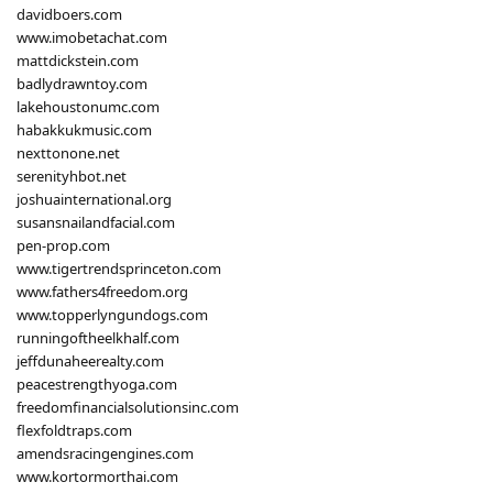
davidboers.com
www.imobetachat.com
mattdickstein.com
badlydrawntoy.com
lakehoustonumc.com
habakkukmusic.com
nexttonone.net
serenityhbot.net
joshuainternational.org
susansnailandfacial.com
pen-prop.com
www.tigertrendsprinceton.com
www.fathers4freedom.org
www.topperlyngundogs.com
runningoftheelkhalf.com
jeffdunaheerealty.com
peacestrengthyoga.com
freedomfinancialsolutionsinc.com
flexfoldtraps.com
amendsracingengines.com
www.kortormorthai.com