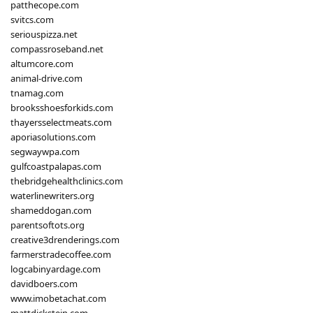
patthecope.com
svitcs.com
seriouspizza.net
compassroseband.net
altumcore.com
animal-drive.com
tnamag.com
brooksshoesforkids.com
thayersselectmeats.com
aporiasolutions.com
segwaywpa.com
gulfcoastpalapas.com
thebridgehealthclinics.com
waterlinewriters.org
shameddogan.com
parentsoftots.org
creative3drenderings.com
farmerstradecoffee.com
logcabinyardage.com
davidboers.com
www.imobetachat.com