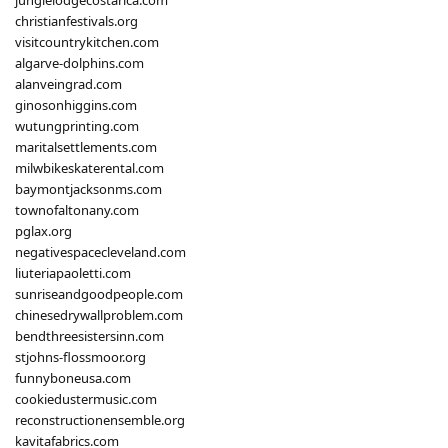
junglelodgecostarica.com
christianfestivals.org
visitcountrykitchen.com
algarve-dolphins.com
alanveingrad.com
ginosonhiggins.com
wutungprinting.com
maritalsettlements.com
milwbikeskaterental.com
baymontjacksonms.com
townofaltonany.com
pglax.org
negativespacecleveland.com
liuteriapaoletti.com
sunriseandgoodpeople.com
chinesedrywallproblem.com
bendthreesistersinn.com
stjohns-flossmoor.org
funnyboneusa.com
cookiedustermusic.com
reconstructionensemble.org
kavitafabrics.com