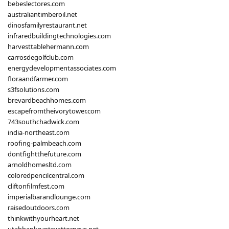
bebeslectores.com
australiantimberoil.net
dinosfamilyrestaurant.net
infraredbuildingtechnologies.com
harvesttablehermann.com
carrosdegolfclub.com
energydevelopmentassociates.com
floraandfarmer.com
s3fsolutions.com
brevardbeachhomes.com
escapefromtheivorytower.com
743southchadwick.com
india-northeast.com
roofing-palmbeach.com
dontfightthefuture.com
arnoldhomesltd.com
coloredpencilcentral.com
cliftonfilmfest.com
imperialbarandlounge.com
raisedoutdoors.com
thinkwithyourheart.net