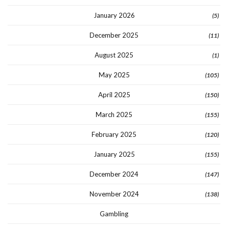
January 2026
(5)
December 2025
(11)
August 2025
(1)
May 2025
(105)
April 2025
(150)
March 2025
(155)
February 2025
(120)
January 2025
(155)
December 2024
(147)
November 2024
(138)
Gambling