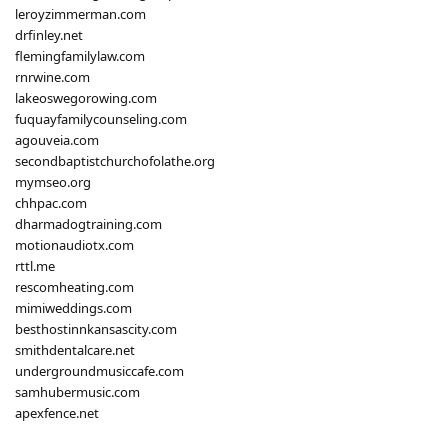
leroyzimmerman.com
drfinley.net
flemingfamilylaw.com
rnrwine.com
lakeoswegorowing.com
fuquayfamilycounseling.com
agouveia.com
secondbaptistchurchofolathe.org
mymseo.org
chhpac.com
dharmadogtraining.com
motionaudiotx.com
rttl.me
rescomheating.com
mimiweddings.com
besthostinnkansascity.com
smithdentalcare.net
undergroundmusiccafe.com
samhubermusic.com
apexfence.net