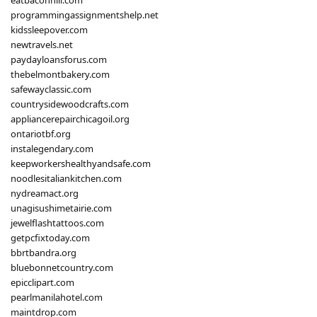
eatbaconhill.com
programmingassignmentshelp.net
kidssleepover.com
newtravels.net
paydayloansforus.com
thebelmontbakery.com
safewayclassic.com
countrysidewoodcrafts.com
appliancerepairchicagoil.org
ontariotbf.org
instalegendary.com
keepworkershealthyandsafe.com
noodlesitaliankitchen.com
nydreamact.org
unagisushimetairie.com
jewelflashtattoos.com
getpcfixtoday.com
bbrtbandra.org
bluebonnetcountry.com
epicclipart.com
pearlmanilahotel.com
maintdrop.com