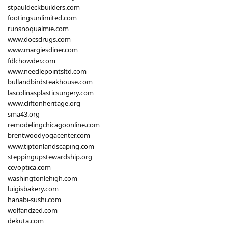
stpauldeckbuilders.com
footingsunlimited.com
runsnoqualmie.com
www.docsdrugs.com
www.margiesdiner.com
fdlchowder.com
www.needlepointsltd.com
bullandbirdsteakhouse.com
lascolinasplasticsurgery.com
www.cliftonheritage.org
sma43.org
remodelingchicagoonline.com
brentwoodyogacenter.com
www.tiptonlandscaping.com
steppingupstewardship.org
ccvoptica.com
washingtonlehigh.com
luigisbakery.com
hanabi-sushi.com
wolfandzed.com
dekuta.com