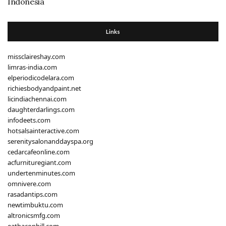
Indonesia
Links
missclaireshay.com
limras-india.com
elperiodicodelara.com
richiesbodyandpaint.net
licindiachennai.com
daughterdarlings.com
infodeets.com
hotsalsainteractive.com
serenitysalonanddayspa.org
cedarcafeonline.com
acfurnituregiant.com
undertenminutes.com
omnivere.com
rasadantips.com
newtimbuktu.com
altronicsmfg.com