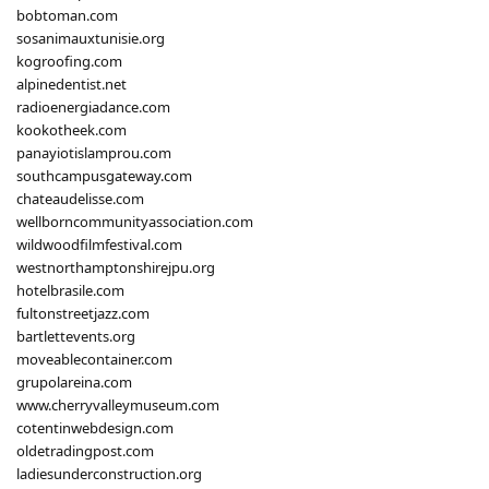
bobtoman.com
sosanimauxtunisie.org
kogroofing.com
alpinedentist.net
radioenergiadance.com
kookotheek.com
panayiotislamprou.com
southcampusgateway.com
chateaudelisse.com
wellborncommunityassociation.com
wildwoodfilmfestival.com
westnorthamptonshirejpu.org
hotelbrasile.com
fultonstreetjazz.com
bartlettevents.org
moveablecontainer.com
grupolareina.com
www.cherryvalleymuseum.com
cotentinwebdesign.com
oldetradingpost.com
ladiesunderconstruction.org