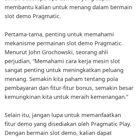
membantu kalian untuk menang dalam bermain
slot demo Pragmatic.
Pertama-tama, penting untuk memahami
mekanisme permainan slot demo Pragmatic.
Menurut John Grochowski, seorang ahli
perjudian, “Memahami cara kerja mesin slot
sangat penting untuk meningkatkan peluang
menang. Semakin kita paham tentang pola
pembayaran dan fitur-fitur bonus, semakin besar
kemungkinan kita untuk meraih kemenangan.”
Selain itu, jangan lupa untuk memanfaatkan
fitur demo yang disediakan oleh Pragmatic Play.
Dengan bermain slot demo, kalian dapat