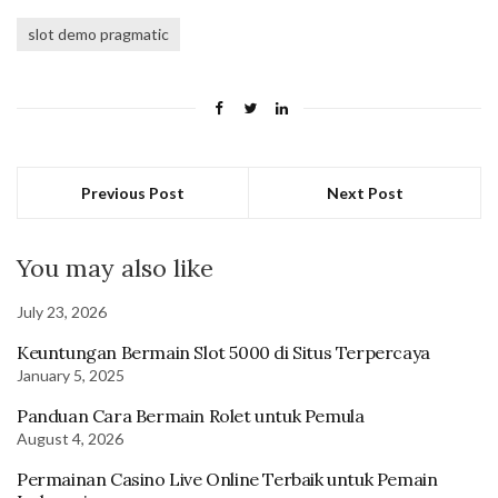
slot demo pragmatic
Previous Post
Next Post
You may also like
July 23, 2026
Keuntungan Bermain Slot 5000 di Situs Terpercaya
January 5, 2025
Panduan Cara Bermain Rolet untuk Pemula
August 4, 2026
Permainan Casino Live Online Terbaik untuk Pemain