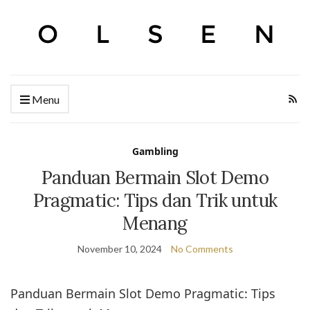
Menu
Gambling
Panduan Bermain Slot Demo
Pragmatic: Tips dan Trik untuk
Menang
November 10, 2024
No Comments
Panduan Bermain Slot Demo Pragmatic: Tips