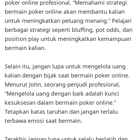
poker online profesional, “Memahami strategi
bermain poker online akan membantu kalian
untuk meningkatkan peluang menang.” Pelajari
berbagai strategi seperti bluffing, pot odds, dan
position play untuk meningkatkan kemampuan
bermain kalian.
Selain itu, jangan lupa untuk mengelola uang
kalian dengan bijak saat bermain poker online.
Menurut John, seorang penjudi profesional,
“Mengelola uang dengan baik adalah kunci
kesuksesan dalam bermain poker online.”
Tetapkan batas taruhan dan jangan terlalu
terbawa emosi saat bermain.
Terakhir, jangan lupa untuk selalu berlatih dan