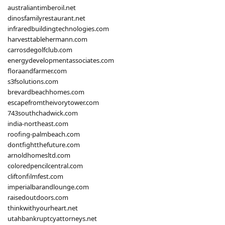
australiantimberoil.net
dinosfamilyrestaurant.net
infraredbuildingtechnologies.com
harvesttablehermann.com
carrosdegolfclub.com
energydevelopmentassociates.com
floraandfarmer.com
s3fsolutions.com
brevardbeachhomes.com
escapefromtheivorytower.com
743southchadwick.com
india-northeast.com
roofing-palmbeach.com
dontfightthefuture.com
arnoldhomesltd.com
coloredpencilcentral.com
cliftonfilmfest.com
imperialbarandlounge.com
raisedoutdoors.com
thinkwithyourheart.net
utahbankruptcyattorneys.net