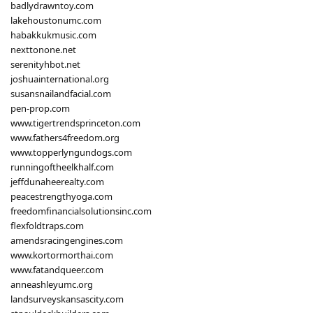
badlydrawntoy.com
lakehoustonumc.com
habakkukmusic.com
nexttonone.net
serenityhbot.net
joshuainternational.org
susansnailandfacial.com
pen-prop.com
www.tigertrendsprinceton.com
www.fathers4freedom.org
www.topperlyngundogs.com
runningoftheelkhalf.com
jeffdunaheerealty.com
peacestrengthyoga.com
freedomfinancialsolutionsinc.com
flexfoldtraps.com
amendsracingengines.com
www.kortormorthai.com
www.fatandqueer.com
anneashleyumc.org
landsurveyskansascity.com