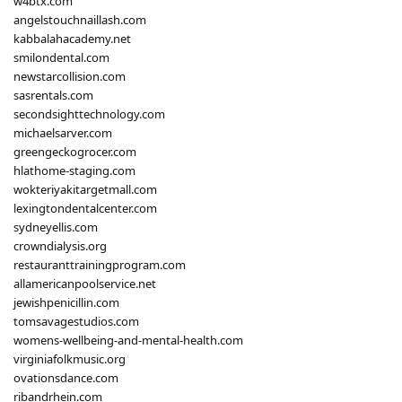
w4btx.com
angelstouchnaillash.com
kabbalahacademy.net
smilondental.com
newstarcollision.com
sasrentals.com
secondsighttechnology.com
michaelsarver.com
greengeckogrocer.com
hlathome-staging.com
wokteriyakitargetmall.com
lexingtondentalcenter.com
sydneyellis.com
crowndialysis.org
restauranttrainingprogram.com
allamericanpoolservice.net
jewishpenicillin.com
tomsavagestudios.com
womens-wellbeing-and-mental-health.com
virginiafolkmusic.org
ovationsdance.com
ribandrhein.com