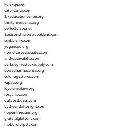
kolekcje.net
catolicanto.com
lbkeducationcenter.org
trinityriverdallas.org
perfectplace.net
3seasonsthaibistrooakland.com
scribblefire.com
yogaexpo.org
home-careassociates.com
andreacavaletto.com
parksleylivestocksupply.com
boisedharmacenter.org
color-agestores.com
wipala.org
loyola-malawi.org
rosychicc.com
outpostboats.com
bytheendoftonight.com
hopeinthecities.org
gratefulgluttons.com
mobdroforpctv.com