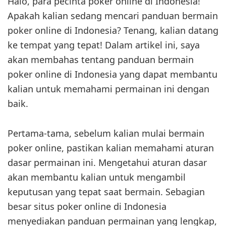
Halo, para pecinta poker online di Indonesia!
Apakah kalian sedang mencari panduan bermain
poker online di Indonesia? Tenang, kalian datang
ke tempat yang tepat! Dalam artikel ini, saya
akan membahas tentang panduan bermain
poker online di Indonesia yang dapat membantu
kalian untuk memahami permainan ini dengan
baik.
Pertama-tama, sebelum kalian mulai bermain
poker online, pastikan kalian memahami aturan
dasar permainan ini. Mengetahui aturan dasar
akan membantu kalian untuk mengambil
keputusan yang tepat saat bermain. Sebagian
besar situs poker online di Indonesia
menyediakan panduan permainan yang lengkap,