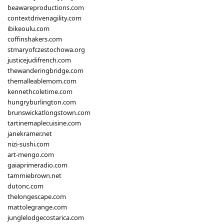
beawareproductions.com
contextdrivenagility.com
ibikeoulu.com
coffinshakers.com
stmaryofczestochowa.org
justicejudifrench.com
thewanderingbridge.com
themalleablemom.com
kennethcoletime.com
hungryburlington.com
brunswickatlongstown.com
tartinemaplecuisine.com
janekramer.net
nizi-sushi.com
art-mengo.com
gaiaprimeradio.com
tammiebrown.net
dutonc.com
thelongescape.com
mattolegrange.com
junglelodgecostarica.com