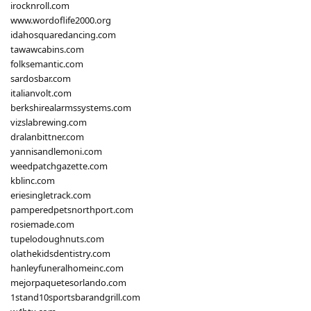
irocknroll.com
www.wordoflife2000.org
idahosquaredancing.com
tawawcabins.com
folksemantic.com
sardosbar.com
italianvolt.com
berkshirealarmssystems.com
vizslabrewing.com
dralanbittner.com
yannisandlemoni.com
weedpatchgazette.com
kblinc.com
eriesingletrack.com
pamperedpetsnorthport.com
rosiemade.com
tupelodoughnuts.com
olathekidsdentistry.com
hanleyfuneralhomeinc.com
mejorpaquetesorlando.com
1stand10sportsbarandgrill.com