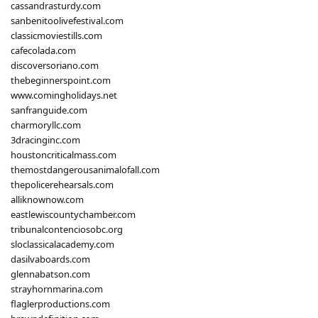
cassandrasturdy.com
sanbenitoolivefestival.com
classicmoviestills.com
cafecolada.com
discoversoriano.com
thebeginnerspoint.com
www.comingholidays.net
sanfranguide.com
charmoryllc.com
3dracinginc.com
houstoncriticalmass.com
themostdangerousanimalofall.com
thepolicerehearsals.com
alliknownow.com
eastlewiscountychamber.com
tribunalcontenciosobc.org
sloclassicalacademy.com
dasilvaboards.com
glennabatson.com
strayhornmarina.com
flaglerproductions.com