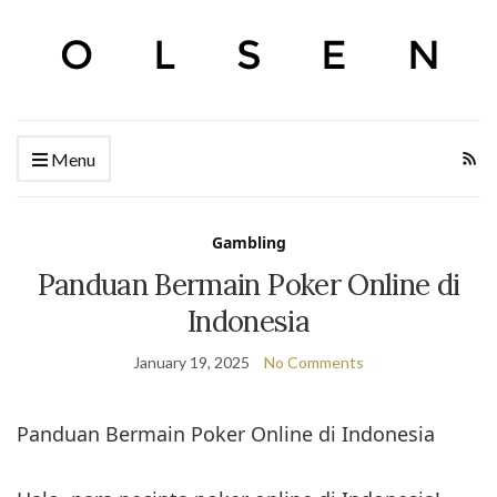
Menu
Gambling
Panduan Bermain Poker Online di
Indonesia
January 19, 2025
No Comments
Panduan Bermain Poker Online di Indonesia