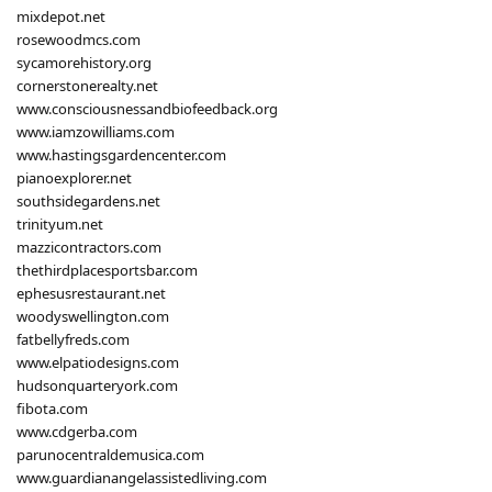
mixdepot.net
rosewoodmcs.com
sycamorehistory.org
cornerstonerealty.net
www.consciousnessandbiofeedback.org
www.iamzowilliams.com
www.hastingsgardencenter.com
pianoexplorer.net
southsidegardens.net
trinityum.net
mazzicontractors.com
thethirdplacesportsbar.com
ephesusrestaurant.net
woodyswellington.com
fatbellyfreds.com
www.elpatiodesigns.com
hudsonquarteryork.com
fibota.com
www.cdgerba.com
parunocentraldemusica.com
www.guardianangelassistedliving.com