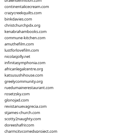
brawndefinition.com
continentalicecream.com
crazycreekquilts.com
binkdavies.com
christchurchpdx.org
kenabrahambooks.com
commune-kitchen.com
amuthefilm.com
lustforlovefilm.com
nicolasjolly.net
infinitasymphonia.com
africanlegalcentre.org
katsusushihouse.com
greelycommunity.org
ruedumainerestaurant.com
rosetzsky.com
glonojad.com
revistanuevagrecia.com
stjames-church.com
scotty2naughty.com
doreeshafrir.com
charmcitycomedyproject.com