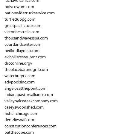
luchavolcanica.com
holycownm.com
nationwidetruckservice.com
turtleclubpg.com
greatpacifictour.com
victoriaestrella.com
thousandwavesspa.com
courtlandcenter.com
neilfindlaymsp.com
avicollisrestaurant.com
drcconline.org
v
theplacebarandgrill.com
waterburyrx.com
advpoolsinc.com
angelosatthepoint.com
indianapastorsalliance.com
valleyoakssteakcompany.com
caseyswoodshed.com
fixhairchicago.com
denizliesnaf.com
constitutionconferences.com
patthecope.com