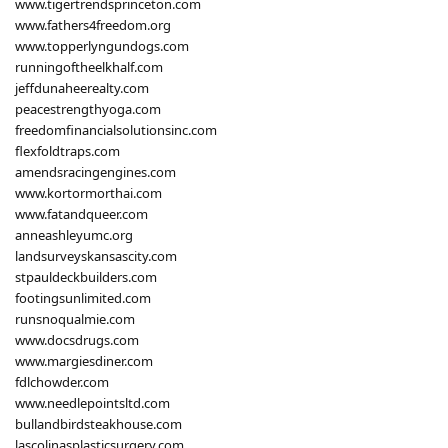
www.tigertrendsprinceton.com
www.fathers4freedom.org
www.topperlyngundogs.com
runningoftheelkhalf.com
jeffdunaheerealty.com
peacestrengthyoga.com
freedomfinancialsolutionsinc.com
flexfoldtraps.com
amendsracingengines.com
www.kortormorthai.com
www.fatandqueer.com
anneashleyumc.org
landsurveyskansascity.com
stpauldeckbuilders.com
footingsunlimited.com
runsnoqualmie.com
www.docsdrugs.com
www.margiesdiner.com
fdlchowder.com
www.needlepointsltd.com
bullandbirdsteakhouse.com
lascolinasplasticsurgery.com