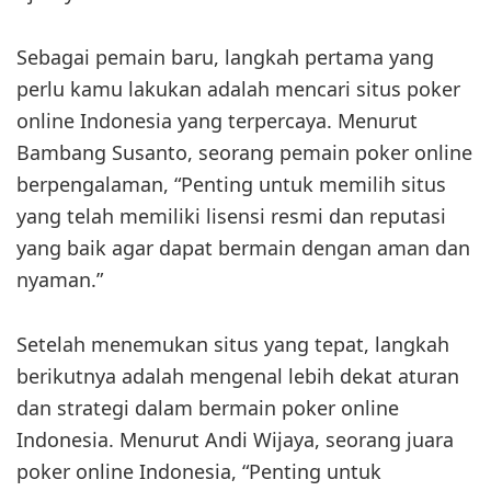
Sebagai pemain baru, langkah pertama yang
perlu kamu lakukan adalah mencari situs poker
online Indonesia yang terpercaya. Menurut
Bambang Susanto, seorang pemain poker online
berpengalaman, “Penting untuk memilih situs
yang telah memiliki lisensi resmi dan reputasi
yang baik agar dapat bermain dengan aman dan
nyaman.”
Setelah menemukan situs yang tepat, langkah
berikutnya adalah mengenal lebih dekat aturan
dan strategi dalam bermain poker online
Indonesia. Menurut Andi Wijaya, seorang juara
poker online Indonesia, “Penting untuk