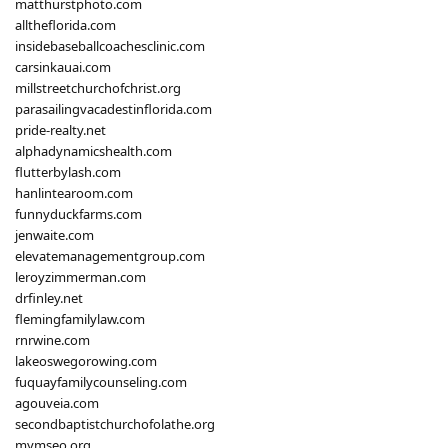
matthurstphoto.com
alltheflorida.com
insidebaseballcoachesclinic.com
carsinkauai.com
millstreetchurchofchrist.org
parasailingvacadestinflorida.com
pride-realty.net
alphadynamicshealth.com
flutterbylash.com
hanlintearoom.com
funnyduckfarms.com
jenwaite.com
elevatemanagementgroup.com
leroyzimmerman.com
drfinley.net
flemingfamilylaw.com
rnrwine.com
lakeoswegorowing.com
fuquayfamilycounseling.com
agouveia.com
secondbaptistchurchofolathe.org
mymseo.org