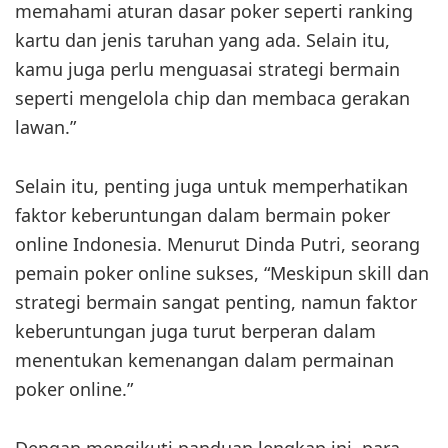
memahami aturan dasar poker seperti ranking
kartu dan jenis taruhan yang ada. Selain itu,
kamu juga perlu menguasai strategi bermain
seperti mengelola chip dan membaca gerakan
lawan.”
Selain itu, penting juga untuk memperhatikan
faktor keberuntungan dalam bermain poker
online Indonesia. Menurut Dinda Putri, seorang
pemain poker online sukses, “Meskipun skill dan
strategi bermain sangat penting, namun faktor
keberuntungan juga turut berperan dalam
menentukan kemenangan dalam permainan
poker online.”