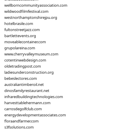
wellborncommunityassociation.com
wildwoodfilmfestival.com
westnorthamptonshirejpu.org
hotelbrasile.com
fultonstreetjazz.com
bartlettevents.org
moveablecontainer.com
grupolareina.com
www.cherryvalleymuseum.com
cotentinwebdesign.com
oldetradingpost.com
ladiesunderconstruction.org
bebeslectores.com
australiantimberoil.net
dinosfamilyrestaurant.net
infraredbuildingtechnologies.com
harvesttablehermann.com
carrosdegolfclub.com
energydevelopmentassociates.com
floraandfarmer.com
s3fsolutions.com