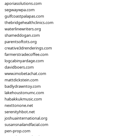
aporiasolutions.com
segwaywpa.com
gulfcoastpalapas.com
thebridgehealthclinics.com
waterlinewriters.org
shameddogan.com
parentsoftots.org
creative3drenderings.com
farmerstradecoffee.com
logcabinyardage.com
davidboers.com
www.imobetachat.com
mattdickstein.com
badlydrawntoy.com
lakehoustonumc.com
habakkukmusic.com
nexttonone.net
serenityhbot.net
joshuainternational.org
susansnailandfacial.com
pen-prop.com