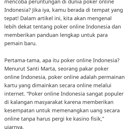
mencoba peruntungan di dunia poker online
Indonesia? Jika iya, kamu berada di tempat yang
tepat! Dalam artikel ini, kita akan mengenal
lebih dekat tentang poker online Indonesia dan
memberikan panduan lengkap untuk para
pemain baru.
Pertama-tama, apa itu poker online Indonesia?
Menurut Santi Marta, seorang pakar poker
online Indonesia, poker online adalah permainan
kartu yang dimainkan secara online melalui
internet. “Poker online Indonesia sangat populer
di kalangan masyarakat karena memberikan
kesempatan untuk memenangkan uang secara
online tanpa harus pergi ke kasino fisik,”
ujarnya.