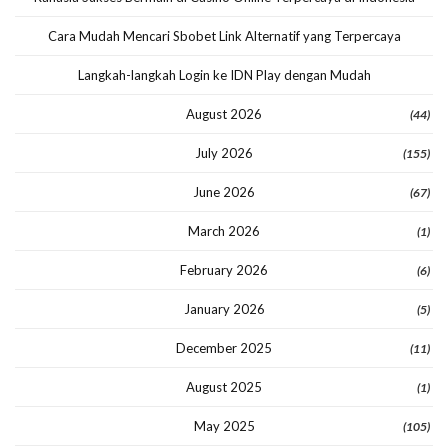
Cara Mudah Mencari Sbobet Link Alternatif yang Terpercaya
Langkah-langkah Login ke IDN Play dengan Mudah
August 2026
(44)
July 2026
(155)
June 2026
(67)
March 2026
(1)
February 2026
(6)
January 2026
(5)
December 2025
(11)
August 2025
(1)
May 2025
(105)