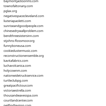
baymontjacksonms.com
townofaltonany.com
pglax.org
negativespacecleveland.com
liuteriapaoletti.com
sunriseandgoodpeople.com
chinesedrywallproblem.com
bendthreesistersinn.com
stjohns-flossmoor.org
funnyboneusa.com
cookiedustermusic.com
reconstructionensemble.org
kavitafabrics.com
luchavolcanica.com
holycownm.com
nationwidetruckservice.com
turtleclubpg.com
greatpacifictour.com
victoriaestrella.com
thousandwavesspa.com
courtlandcenter.com
neilfindlaymsp.com