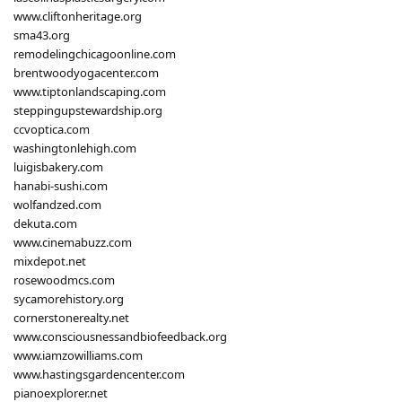
www.cliftonheritage.org
sma43.org
remodelingchicagoonline.com
brentwoodyogacenter.com
www.tiptonlandscaping.com
steppingupstewardship.org
ccvoptica.com
washingtonlehigh.com
luigisbakery.com
hanabi-sushi.com
wolfandzed.com
dekuta.com
www.cinemabuzz.com
mixdepot.net
rosewoodmcs.com
sycamorehistory.org
cornerstonerealty.net
www.consciousnessandbiofeedback.org
www.iamzowilliams.com
www.hastingsgardencenter.com
pianoexplorer.net