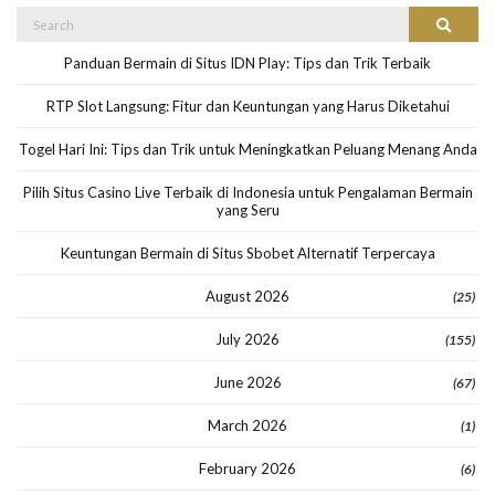
Search
Search
for:
Panduan Bermain di Situs IDN Play: Tips dan Trik Terbaik
RTP Slot Langsung: Fitur dan Keuntungan yang Harus Diketahui
Togel Hari Ini: Tips dan Trik untuk Meningkatkan Peluang Menang Anda
Pilih Situs Casino Live Terbaik di Indonesia untuk Pengalaman Bermain
yang Seru
Keuntungan Bermain di Situs Sbobet Alternatif Terpercaya
August 2026
(25)
July 2026
(155)
June 2026
(67)
March 2026
(1)
February 2026
(6)