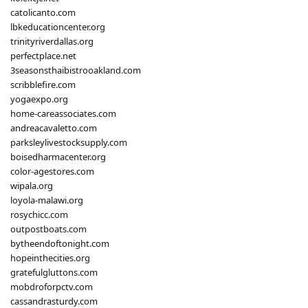
catolicanto.com
lbkeducationcenter.org
trinityriverdallas.org
perfectplace.net
3seasonsthaibistrooakland.com
scribblefire.com
yogaexpo.org
home-careassociates.com
andreacavaletto.com
parksleylivestocksupply.com
boisedharmacenter.org
color-agestores.com
wipala.org
loyola-malawi.org
rosychicc.com
outpostboats.com
bytheendoftonight.com
hopeinthecities.org
gratefulgluttons.com
mobdroforpctv.com
cassandrasturdy.com