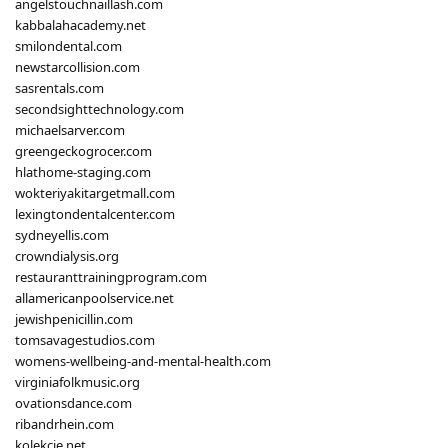
angelstouchnaillash.com
kabbalahacademy.net
smilondental.com
newstarcollision.com
sasrentals.com
secondsighttechnology.com
michaelsarver.com
greengeckogrocer.com
hlathome-staging.com
wokteriyakitargetmall.com
lexingtondentalcenter.com
sydneyellis.com
crowndialysis.org
restauranttrainingprogram.com
allamericanpoolservice.net
jewishpenicillin.com
tomsavagestudios.com
womens-wellbeing-and-mental-health.com
virginiafolkmusic.org
ovationsdance.com
ribandrhein.com
kolekcje.net