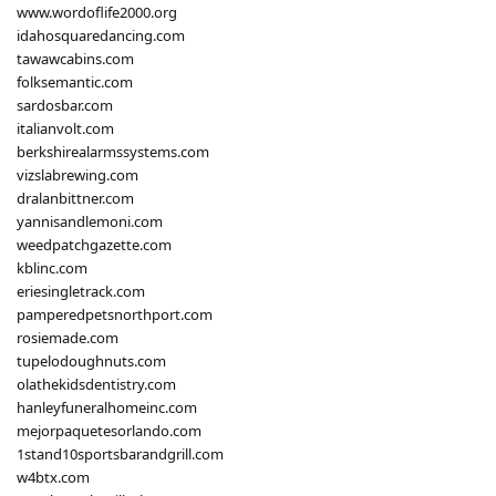
www.wordoflife2000.org
idahosquaredancing.com
tawawcabins.com
folksemantic.com
sardosbar.com
italianvolt.com
berkshirealarmssystems.com
vizslabrewing.com
dralanbittner.com
yannisandlemoni.com
weedpatchgazette.com
kblinc.com
eriesingletrack.com
pamperedpetsnorthport.com
rosiemade.com
tupelodoughnuts.com
olathekidsdentistry.com
hanleyfuneralhomeinc.com
mejorpaquetesorlando.com
1stand10sportsbarandgrill.com
w4btx.com