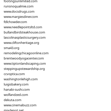
footingsunlimited.com
runsnoqualmie.com
www.docsdrugs.com
www.margiesdiner.com
fdlchowder.com
www.needlepointsltd.com
bullandbirdsteakhouse.com
lascolinasplasticsurgery.com
www.cliftonheritage.org
sma43.org
remodelingchicagoonline.com
brentwoodyogacenter.com
www.tiptonlandscaping.com
steppingupstewardship.org
ccvoptica.com
washingtonlehigh.com
luigisbakery.com
hanabi-sushi.com
wolfandzed.com
dekuta.com
www.cinemabuzz.com
mixdepot.net