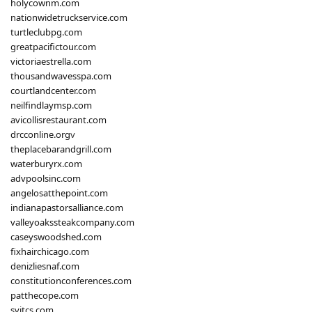
holycownm.com
nationwidetruckservice.com
turtleclubpg.com
greatpacifictour.com
victoriaestrella.com
thousandwavesspa.com
courtlandcenter.com
neilfindlaymsp.com
avicollisrestaurant.com
drcconline.org
v
theplacebarandgrill.com
waterburyrx.com
advpoolsinc.com
angelosatthepoint.com
indianapastorsalliance.com
valleyoakssteakcompany.com
caseyswoodshed.com
fixhairchicago.com
denizliesnaf.com
constitutionconferences.com
patthecope.com
svitcs.com