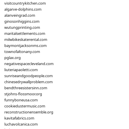
visitcountrykitchen.com
algarve-dolphins.com
alanveingrad.com
ginosonhiggins.com
wutungprinting.com
maritalsettlements.com
milwbikeskaterental.com
baymontjacksonms.com
townofaltonany.com
pglax.org
negativespacecleveland.com
liuteriapaoletti.com
sunriseandgoodpeople.com
chinesedrywallproblem.com
bendthreesistersinn.com
stjohns-flossmoor.org
funnyboneusa.com
cookiedustermusic.com
reconstructionensemble.org
kavitafabrics.com
luchavolcanica.com