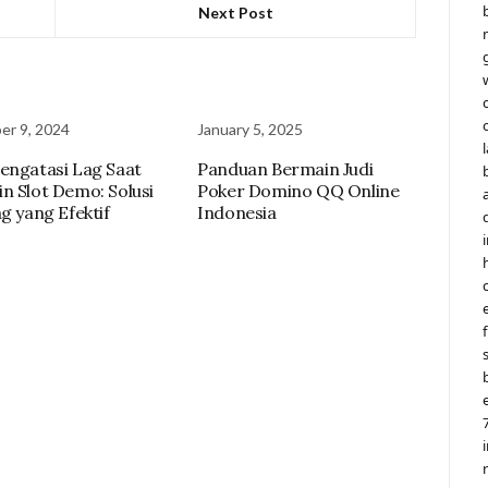
Next Post
r 9, 2024
January 5, 2025
engatasi Lag Saat
Panduan Bermain Judi
n Slot Demo: Solusi
Poker Domino QQ Online
ag yang Efektif
Indonesia