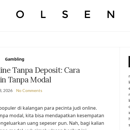
Gambling
ine Tanpa Deposit: Cara
in Tanpa Modal
8, 2026
No Comments
opuler di kalangan para pecinta judi online.
anpa modal, kita bisa mendapatkan kesempatan
geluarkan uang sepeser pun. Nah, bagi kalian