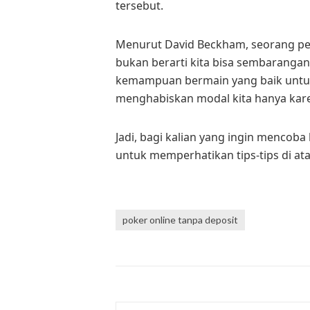
tersebut.
Menurut David Beckham, seorang pe
bukan berarti kita bisa sembarangan.
kemampuan bermain yang baik untuk
menghabiskan modal kita hanya kare
Jadi, bagi kalian yang ingin mencoba
untuk memperhatikan tips-tips di at
poker online tanpa deposit