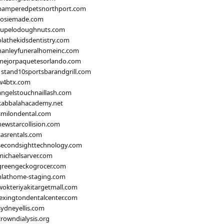
pamperedpetsnorthport.com
rosiemade.com
tupelodoughnuts.com
olathekidsdentistry.com
hanleyfuneralhomeinc.com
mejorpaquetesorlando.com
1stand10sportsbarandgrill.com
w4btx.com
angelstouchnaillash.com
kabbalahacademy.net
smilondental.com
newstarcollision.com
sasrentals.com
secondsighttechnology.com
michaelsarver.com
greengeckogrocer.com
hlathome-staging.com
wokteriyakitargetmall.com
lexingtondentalcenter.com
sydneyellis.com
crowndialysis.org