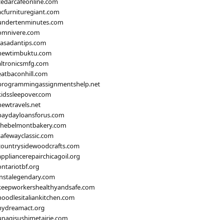
cedarcafeonline.com
acfurnituregiant.com
undertenminutes.com
omnivere.com
rasadantips.com
newtimbuktu.com
altronicsmfg.com
eatbaconhill.com
programmingassignmentshelp.net
kidssleepover.com
newtravels.net
paydayloansforus.com
thebelmontbakery.com
safewayclassic.com
countrysidewoodcrafts.com
appliancerepairchicagoil.org
ontariotbf.org
instalegendary.com
keepworkershealthyandsafe.com
noodlesitaliankitchen.com
nydreamact.org
unagisushimetairie.com