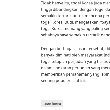
Tidak hanya itu, togel Korea juga d
tinggi dibandingkan dengan togel da
semakin tertarik untuk mencoba pe
togel Korea, Budi, mengatakan, “Say
togel Korea memang yang paling se
sebabnya saya semakin tertarik deng
Dengan berbagai alasan tersebut, ti
banyak diminati oleh masyarakat In
togel tetaplah perjudian yang harus 
dalam lingkaran perjudian yang merug
memberikan pemahaman yang lebih 
sedang populer saat ini.
togel korea