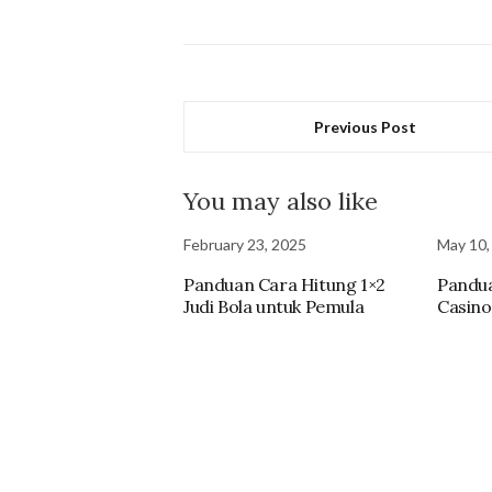
Previous Post
You may also like
February 23, 2025
May 10,
Panduan Cara Hitung 1×2
Pandua
Judi Bola untuk Pemula
Casino