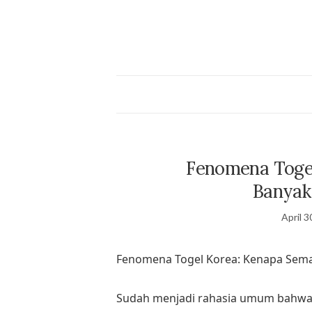
Fenomena Togel
Banyak
April 3
Fenomena Togel Korea: Kenapa Sema
Sudah menjadi rahasia umum bahwa 