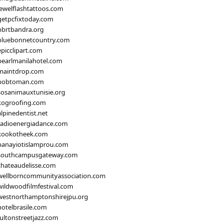
jewelflashtattoos.com
getpcfixtoday.com
bbrtbandra.org
bluebonnetcountry.com
epicclipart.com
pearlmanilahotel.com
maintdrop.com
bobtoman.com
sosanimauxtunisie.org
kogroofing.com
alpinedentist.net
radioenergiadance.com
kookotheek.com
panayiotislamprou.com
southcampusgateway.com
chateaudelisse.com
wellborncommunityassociation.com
wildwoodfilmfestival.com
westnorthamptonshirejpu.org
hotelbrasile.com
fultonstreetjazz.com