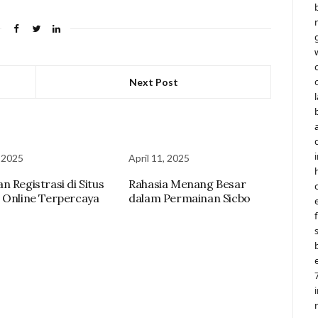
Next Post
 2025
April 11, 2025
n Registrasi di Situs
Rahasia Menang Besar
 Online Terpercaya
dalam Permainan Sicbo