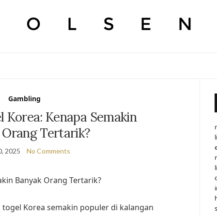
Gambling
 Korea: Kenapa Semakin
 Orang Tertarik?
0, 2025
No Comments
kin Banyak Orang Tertarik?
togel Korea semakin populer di kalangan