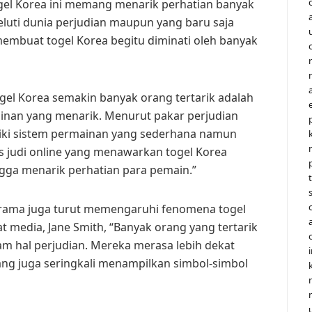
gel Korea ini memang menarik perhatian banyak
luti dunia perjudian maupun yang baru saja
 membuat togel Korea begitu diminati oleh banyak
gel Korea semakin banyak orang tertarik adalah
nan yang menarik. Menurut pakar perjudian
iliki sistem permainan yang sederhana namun
tus judi online yang menawarkan togel Korea
gga menarik perhatian para pemain.”
-Drama juga turut memengaruhi fenomena togel
 media, Jane Smith, “Banyak orang yang tertarik
m hal perjudian. Mereka merasa lebih dekat
ang juga seringkali menampilkan simbol-simbol