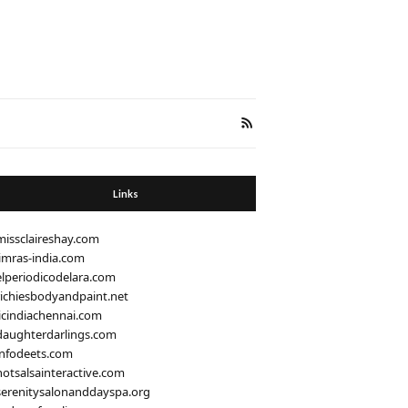
Links
missclaireshay.com
limras-india.com
elperiodicodelara.com
richiesbodyandpaint.net
licindiachennai.com
daughterdarlings.com
infodeets.com
hotsalsainteractive.com
serenitysalonanddayspa.org