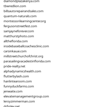
diamondplazakenya.com
tbwredlion.com
billsautorepairandsales.com
quantum-naturals.com
montessorilearningcenter.org
fergusonstreetfest.com
samjayneforever.com
matthurstphoto.com
alltheflorida.com
insidebaseballcoachesclinic.com
carsinkauai.com
millstreetchurchofchrist.org
parasailingvacadestinflorida.com
pride-realty.net
alphadynamicshealth.com
flutterbylash.com
hanlintearoom.com
funnyduckfarms.com
jenwaite.com
elevatemanagementgroup.com
leroyzimmerman.com
drfinley.net