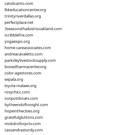
catolicanto.com
lbkeducationcenter.org
trinityriverdallas.org
perfectplace.net
3seasonsthaibistrooakland.com
scribblefire.com
yogaexpo.org
home-careassociates.com
andreacavaletto.com
parksleylivestocksupply.com
boisedharmacenter.org
color-agestores.com
wipala.org
loyola-malawi.org
rosychicc.com
outpostboats.com
bytheendoftonight.com
hopeinthecities.org
gratefulgluttons.com
mobdroforpctv.com
cassandrasturdy.com