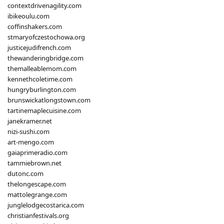
contextdrivenagility.com
ibikeoulu.com
coffinshakers.com
stmaryofczestochowa.org
justicejudifrench.com
thewanderingbridge.com
themalleablemom.com
kennethcoletime.com
hungryburlington.com
brunswickatlongstown.com
tartinemaplecuisine.com
janekramer.net
nizi-sushi.com
art-mengo.com
gaiaprimeradio.com
tammiebrown.net
dutonc.com
thelongescape.com
mattolegrange.com
junglelodgecostarica.com
christianfestivals.org