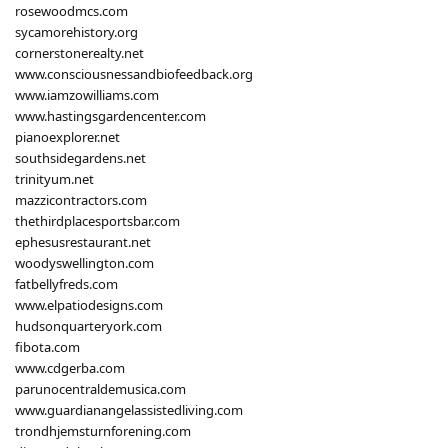
rosewoodmcs.com
sycamorehistory.org
cornerstonerealty.net
www.consciousnessandbiofeedback.org
www.iamzowilliams.com
www.hastingsgardencenter.com
pianoexplorer.net
southsidegardens.net
trinityum.net
mazzicontractors.com
thethirdplacesportsbar.com
ephesusrestaurant.net
woodyswellington.com
fatbellyfreds.com
www.elpatiodesigns.com
hudsonquarteryork.com
fibota.com
www.cdgerba.com
parunocentraldemusica.com
www.guardianangelassistedliving.com
trondhjemsturnforening.com