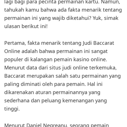
lagi bagi para pecinta permainan kartu. Namun,
tahukah kamu bahwa ada fakta menarik tentang
permainan ini yang wajib diketahui? Yuk, simak
ulasan berikut ini!
Pertama, fakta menarik tentang Judi Baccarat
Online adalah bahwa permainan ini sangat
populer di kalangan pemain kasino online.
Menurut data dari situs judi online terkemuka,
Baccarat merupakan salah satu permainan yang
paling diminati oleh para pemain. Hal ini
dikarenakan aturan permainannya yang
sederhana dan peluang kemenangan yang
tinggi.
Menurut Daniel Negreanu, seorang pemain