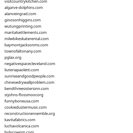
visitcountrykitchen.com
algarve-dolphins.com
alanveingrad.com
ginosonhiggins.com
wutungprinting.com
maritalsettlements.com
milwbikeskaterental.com
baymontjacksonms.com
townofaltonany.com
pglax.org
negativespacecleveland.com
liuteriapaoletti.com
sunriseandgoodpeople.com
chinesedrywallproblem.com
bendthreesistersinn.com
stjohns-flossmoor.org
funnyboneusa.com
cookiedustermusic.com
reconstructionensemble.org
kavitafabrics.com
luchavolcanica.com
holycownm.com