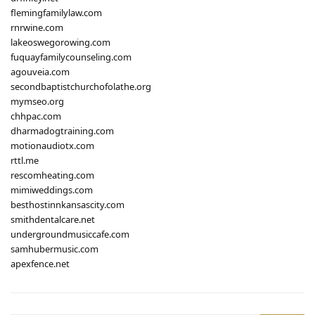
flemingfamilylaw.com
rnrwine.com
lakeoswegorowing.com
fuquayfamilycounseling.com
agouveia.com
secondbaptistchurchofolathe.org
mymseo.org
chhpac.com
dharmadogtraining.com
motionaudiotx.com
rttl.me
rescomheating.com
mimiweddings.com
besthostinnkansascity.com
smithdentalcare.net
undergroundmusiccafe.com
samhubermusic.com
apexfence.net