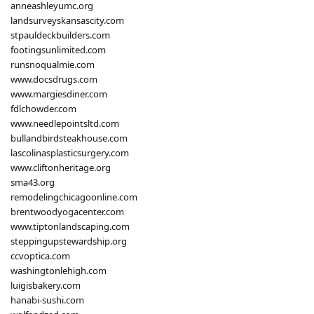
anneashleyumc.org
landsurveyskansascity.com
stpauldeckbuilders.com
footingsunlimited.com
runsnoqualmie.com
www.docsdrugs.com
www.margiesdiner.com
fdlchowder.com
www.needlepointsltd.com
bullandbirdsteakhouse.com
lascolinasplasticsurgery.com
www.cliftonheritage.org
sma43.org
remodelingchicagoonline.com
brentwoodyogacenter.com
www.tiptonlandscaping.com
steppingupstewardship.org
ccvoptica.com
washingtonlehigh.com
luigisbakery.com
hanabi-sushi.com