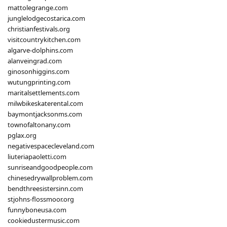
mattolegrange.com
junglelodgecostarica.com
christianfestivals.org
visitcountrykitchen.com
algarve-dolphins.com
alanveingrad.com
ginosonhiggins.com
wutungprinting.com
maritalsettlements.com
milwbikeskaterental.com
baymontjacksonms.com
townofaltonany.com
pglax.org
negativespacecleveland.com
liuteriapaoletti.com
sunriseandgoodpeople.com
chinesedrywallproblem.com
bendthreesistersinn.com
stjohns-flossmoor.org
funnyboneusa.com
cookiedustermusic.com