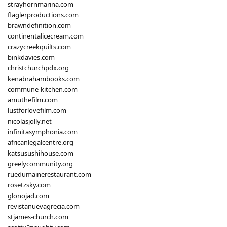
strayhornmarina.com
flaglerproductions.com
brawndefinition.com
continentalicecream.com
crazycreekquilts.com
binkdavies.com
christchurchpdx.org
kenabrahambooks.com
commune-kitchen.com
amuthefilm.com
lustforlovefilm.com
nicolasjolly.net
infinitasymphonia.com
africanlegalcentre.org
katsusushihouse.com
greelycommunity.org
ruedumainerestaurant.com
rosetzsky.com
glonojad.com
revistanuevagrecia.com
stjames-church.com