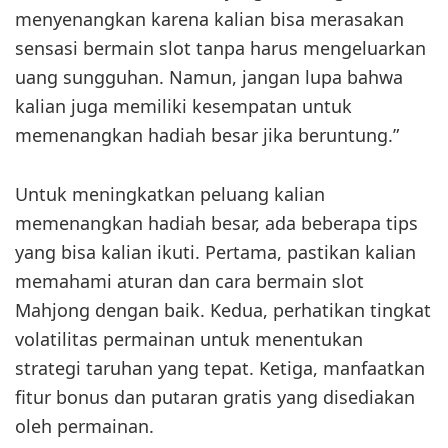
menyenangkan karena kalian bisa merasakan
sensasi bermain slot tanpa harus mengeluarkan
uang sungguhan. Namun, jangan lupa bahwa
kalian juga memiliki kesempatan untuk
memenangkan hadiah besar jika beruntung.”
Untuk meningkatkan peluang kalian
memenangkan hadiah besar, ada beberapa tips
yang bisa kalian ikuti. Pertama, pastikan kalian
memahami aturan dan cara bermain slot
Mahjong dengan baik. Kedua, perhatikan tingkat
volatilitas permainan untuk menentukan
strategi taruhan yang tepat. Ketiga, manfaatkan
fitur bonus dan putaran gratis yang disediakan
oleh permainan.