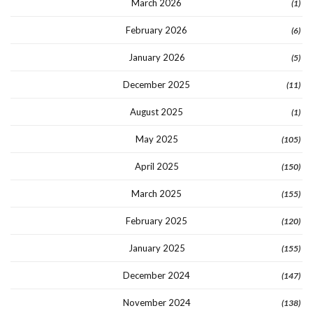
March 2026
(1)
February 2026
(6)
January 2026
(5)
December 2025
(11)
August 2025
(1)
May 2025
(105)
April 2025
(150)
March 2025
(155)
February 2025
(120)
January 2025
(155)
December 2024
(147)
November 2024
(138)