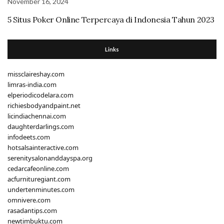
November 16, 2024
5 Situs Poker Online Terpercaya di Indonesia Tahun 2023
Links
missclaireshay.com
limras-india.com
elperiodicodelara.com
richiesbodyandpaint.net
licindiachennai.com
daughterdarlings.com
infodeets.com
hotsalsainteractive.com
serenitysalonanddayspa.org
cedarcafeonline.com
acfurnituregiant.com
undertenminutes.com
omnivere.com
rasadantips.com
newtimbuktu.com