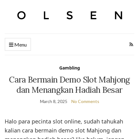
Menu
Gambling
Cara Bermain Demo Slot Mahjong
dan Menangkan Hadiah Besar
March 8, 2025
No Comments
Halo para pecinta slot online, sudah tahukah
kalian cara bermain demo slot Mahjong dan