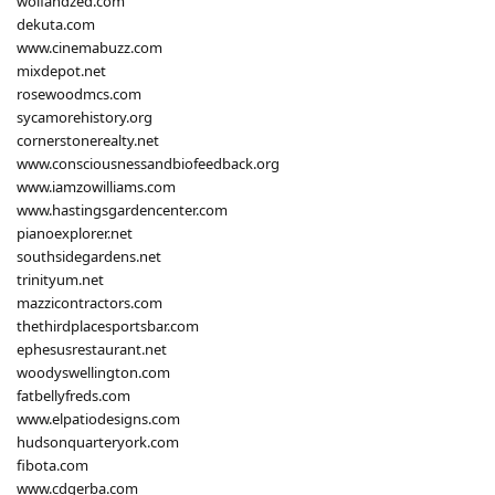
wolfandzed.com
dekuta.com
www.cinemabuzz.com
mixdepot.net
rosewoodmcs.com
sycamorehistory.org
cornerstonerealty.net
www.consciousnessandbiofeedback.org
www.iamzowilliams.com
www.hastingsgardencenter.com
pianoexplorer.net
southsidegardens.net
trinityum.net
mazzicontractors.com
thethirdplacesportsbar.com
ephesusrestaurant.net
woodyswellington.com
fatbellyfreds.com
www.elpatiodesigns.com
hudsonquarteryork.com
fibota.com
www.cdgerba.com