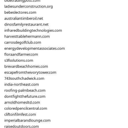
oldetradingpost.com
ladiesunderconstruction.org
bebeslectores.com
australiantimberoil.net
dinosfamilyrestaurant.net
infraredbuildingtechnologies.com
harvesttablehermann.com
carrosdegolfclub.com
energydevelopmentassociates.com
floraandfarmer.com
s3fsolutions.com
brevardbeachhomes.com
escapefromtheivorytower.com
743southchadwick.com
india-northeast.com
roofing-palmbeach.com
dontfightthefuture.com
arnoldhomesltd.com
coloredpencilcentral.com
cliftonfilmfest.com
imperialbarandlounge.com
raisedoutdoors.com